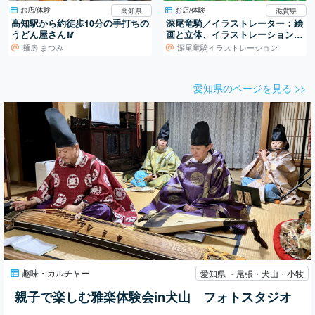
お店/体験
お店/体験
高知県
滋賀県
高知駅から約徒歩10分の手打ちの
深尾竜騎／イラストレーター：絵
うどん屋さん🥢
画と立体、イラストレーションの
世界
麺房 まつみ
深尾竜騎イラストレーション
愛知県のページを見る >>
趣味・カルチャー
愛知県 ・尾張・犬山・小牧
親子で楽しむ雅楽体験会in犬山 フォトスタジオ