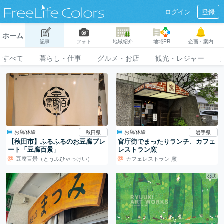
ログイン
登録
ホーム
記事
フォト
地域紹介
地域PR
企画・案内
すべて
暮らし・仕事
グルメ・お店
観光・レジャー
お店/体験
お店/体験
秋田県
岩手県
【秋田市】ふるふるのお豆腐プレ
官庁街でまったりランチ♩カフェ
ート「豆腐百景」
レストラン窯
豆腐百景（とうふひゃっけい）
カフェレストラン 窯
公式