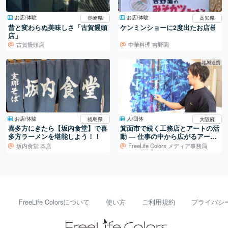
お店/体験
お店/体験
長崎県
高知県
昔と変わらぬ美味しさ「古賀饅頭
ケンミンショーに2度出たお店🍜
店」
古賀饅頭店
中華料理 吉野園
地域連携
お店/体験
人/団体
福島県
大阪府
喜多方にきたら【坂内食堂】で喜
箕面市で続く工務店とアートの活
多方ラーメンを堪能しよう！！
動 ― 仕事の中から広がるアート
制作
坂内食堂 本店
FreeLife Colors メディア事務局
FreeLife Colorsについて
使い方
ご利用規約
プライバシ