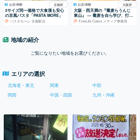
お店/体験
お店/体験
京都府
大阪府
3サイズ同一価格で大食漢も安心
大阪・西天満の『蕎麦らうんじ
の京風パスタ「PASTA MORE」
東山』 ― 蕎麦を自ら学び、打ち
続ける日常
パスタモーレ 京都駅店
FreeLife Colors メディア事務局
地域の紹介
ご覧になりたい地域をお選びください。
エリアの選択
北海道・東北
関東
中部
関西
中国・四国
九州・沖縄