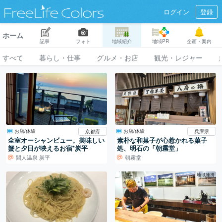
ログイン
登録
ホーム
記事
フォト
地域紹介
地域PR
企画・案内
すべて
暮らし・仕事
グルメ・お店
観光・レジャー
お店/体験
お店/体験
京都府
兵庫県
全室オーシャンビュー。美味しい
素朴な和菓子が心惹かれる菓子
蟹と夕日が映えるお宿*炭平
処、明石の「朝霧堂」
間人温泉 炭平
朝霧堂
地域連携