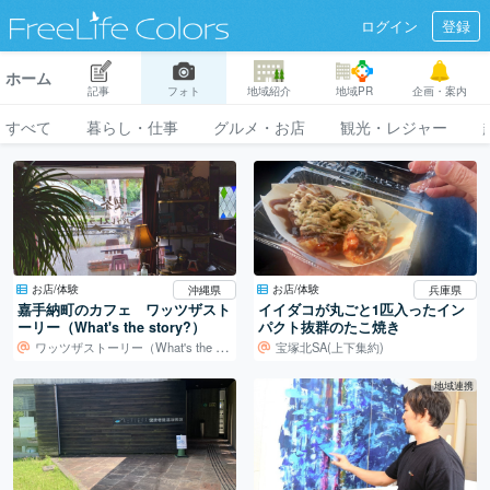
ログイン
登録
ホーム
記事
フォト
地域紹介
地域PR
企画・案内
すべて
暮らし・仕事
グルメ・お店
観光・レジャー
お店/体験
お店/体験
沖縄県
兵庫県
嘉手納町のカフェ ワッツザスト
イイダコが丸ごと1匹入ったイン
ーリー（What's the story?）
パクト抜群のたこ焼き
ワッツザストーリー（What's the story?）
宝塚北SA(上下集約)
地域連携