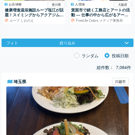
お店/体験
人/団体
香川県
大阪府
健康増進温浴施設ループ塩江が話
箕面市で続く工務店とアートの活
題！スイミングからアクアジムま
動 ― 仕事の中から広がるアート
で楽しめる！
制作
ループ しおのえ
FreeLife Colors メディア事務局
フォト
絞り込み
ランダム
投稿日順
総件数：
7,084件
埼玉県
川越市