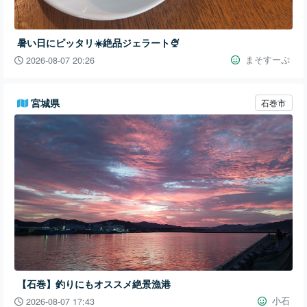
暑い日にピッタリ☀️絶品ジェラート🍨
まそすーぷ
2026-08-07 20:26
宮城県
石巻市
【石巻】釣りにもオススメ絶景漁港
小石
2026-08-07 17:43