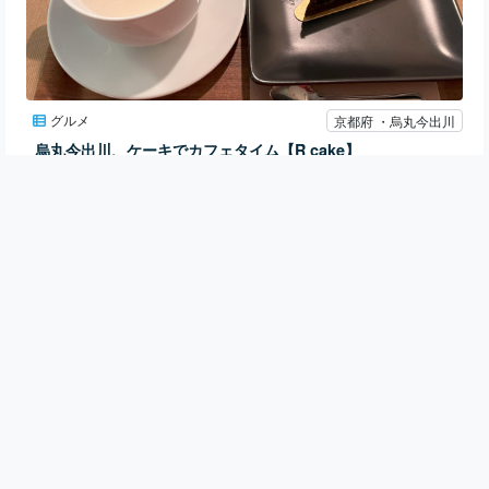
グルメ
京都府 ・烏丸今出川
烏丸今出川、ケーキでカフェタイム【R cake】
R cake
とりのたまご