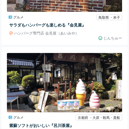
グルメ
鳥取県 ・米子
サラダもハンバーグも楽しめる『会見屋』
ハンバーグ専門店 会見屋（あいみや）
じんちゅー
グルメ
京都府 ・大原・鞍馬・貴船
紫蘇ソフトがおいしい『呂川茶屋』