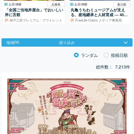
お店/体験
お店/体験
兵庫県
香川県
「全国ご当地丼屋台」でおいしい
丸亀うちわミュージアムが支え
丼に舌鼓
る、産地継承と人材育成 ― 400
年続く地場産業を、次の世代へ
神戸三田プレミアム・アウトレット
FreeLife Colors メディア事務局
地域PR
絞り込み
ランダム
投稿日順
総件数：
7,213件