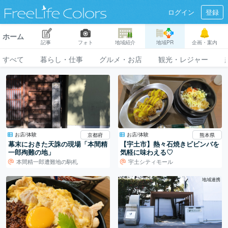
ログイン
登録
ホーム
記事
フォト
地域紹介
地域PR
企画・案内
すべて
暮らし・仕事
グルメ・お店
観光・レジャー
お店/体験
お店/体験
京都府
熊本県
幕末におきた天誅の現場「本間精
【宇土市】熱々石焼きビビンバを
一郎殉難の地」
気軽に味わえる♡
本間精一郎遭難地の駒札
宇土シティモール
地域連携