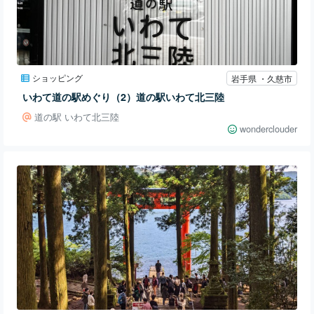
ショッピング
岩手県 ・久慈市
いわて道の駅めぐり（2）道の駅いわて北三陸
道の駅 いわて北三陸
wonderclouder