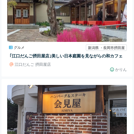
グルメ
新潟県 ・長岡市摂田屋
｢江口だんご摂田屋店｣美しい日本庭園を見ながらの和カフェ
江口だんご 摂田屋店
かりん