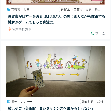
市町村・地域
佐賀県 ・佐賀市・古湯・熊の川
佐賀市が日本一を誇る“恵比須さん”の数！辿りながら散策する
謎解きゲームでもっと身近に。
佐賀県佐賀市
ひーこ
観光・レジャー
神奈川県 ・横浜
横浜そごう美術館「ヨシタケシンスケ展かもしれない」