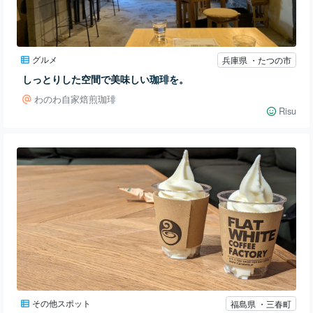
グルメ
兵庫県 ・たつの市
しっとりした空間で美味しい珈琲を。
わのわ自家焙煎珈琲
Risu
その他スポット
福島県 ・三春町