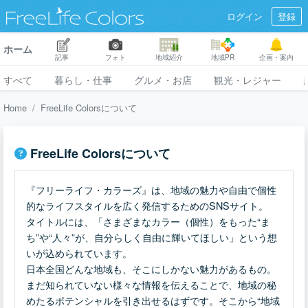
ログイン
登録
ホーム
記事
フォト
地域紹介
地域PR
企画・案内
すべて
暮らし・仕事
グルメ・お店
観光・レジャー
Home
FreeLife Colorsについて
FreeLife Colorsについて
『フリーライフ・カラーズ』は、地域の魅力や自由で個性
的なライフスタイルを広く発信するためのSNSサイト。
タイトルには、「さまざまなカラー（個性）をもった“ま
ち”や“人々”が、自分らしく自由に輝いてほしい」という想
いが込められています。
日本全国どんな地域も、そこにしかない魅力があるもの。
まだ知られていない様々な情報を伝えることで、地域の秘
めたるポテンシャルを引き出せるはずです。そこから“地域