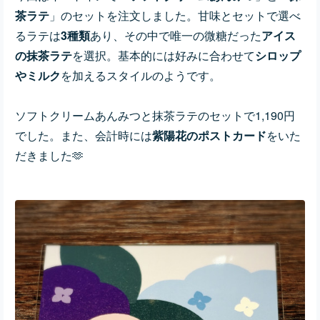
茶ラテ
」のセットを注文しました。甘味とセットで選べ
るラテは
3種類
あり、その中で唯一の微糖だった
アイス
の抹茶ラテ
を選択。基本的には好みに合わせて
シロップ
やミルク
を加えるスタイルのようです。
ソフトクリームあんみつと抹茶ラテのセットで1,190円
でした。また、会計時には
紫陽花のポストカード
をいた
だきました🫶