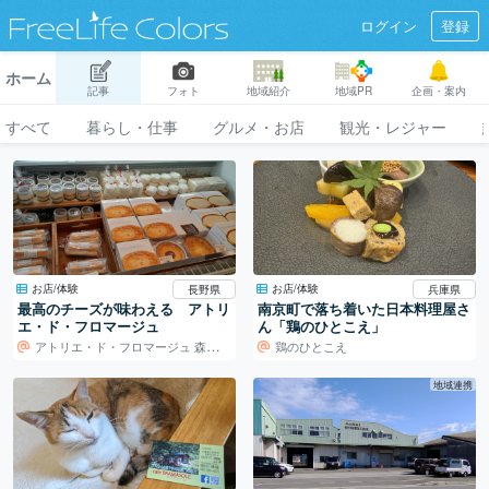
ログイン
登録
ホーム
記事
フォト
地域紹介
地域PR
企画・案内
すべて
暮らし・仕事
グルメ・お店
観光・レジャー
お店/体験
お店/体験
長野県
兵庫県
最高のチーズが味わえる アトリ
南京町で落ち着いた日本料理屋さ
エ・ド・フロマージュ
ん「鶏のひとこえ」
アトリエ・ド・フロマージュ 森のチーズテラス
鶏のひとこえ
地域連携