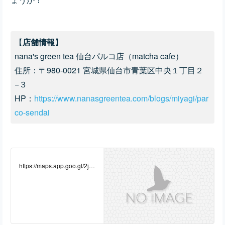
【
店舗情報
】
nana's green tea 仙台パルコ店（matcha cafe）
住所：〒980-0021 宮城県仙台市青葉区中央１丁目２
−３
HP：
https://www.nanasgreentea.com/blogs/miyagi/par
co-sendai
https://maps.app.goo.gl/2jD
cXurGCktmGHnH8?g_st=ic