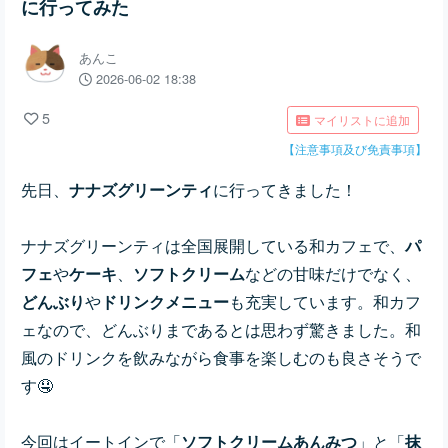
に行ってみた
あんこ
2026-06-02 18:38
5
マイリストに追加
【注意事項及び免責事項】
先日、
ナナズグリーンティ
に行ってきました！
ナナズグリーンティは全国展開している和カフェで、
パ
フェ
や
ケーキ
、
ソフトクリーム
などの甘味だけでなく、
どんぶり
や
ドリンクメニュー
も充実しています。和カフ
ェなので、どんぶりまであるとは思わず驚きました。和
風のドリンクを飲みながら食事を楽しむのも良さそうで
す🤤
今回はイートインで「
ソフトクリームあんみつ
」と「
抹