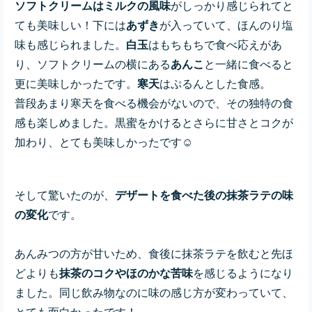
ソフトクリームはミルクの風味
がしっかり感じられてと
ても美味しい！下には
あずき
が入っていて、ほんのり塩
味も感じられました。
白玉
はもちもちで食べ応えがあ
り、ソフトクリームの横にある
あんこ
と一緒に食べると
更に美味しかったです。
寒天
はぷるんとした食感。
普段あまり寒天を食べる機会がないので、その独特の食
感も楽しめました。黒蜜をかけるとさらに甘さとコクが
加わり、とても美味しかったです☺️
そして驚いたのが、
デザートを食べた後の抹茶ラテの味
の変化
です。
あんみつの方が甘いため、食後に抹茶ラテを飲むと先ほ
どよりも
抹茶のコクやほのかな苦味
を感じるようになり
ました。同じ飲み物なのに味の感じ方が変わっていて、
とても面白かったです！