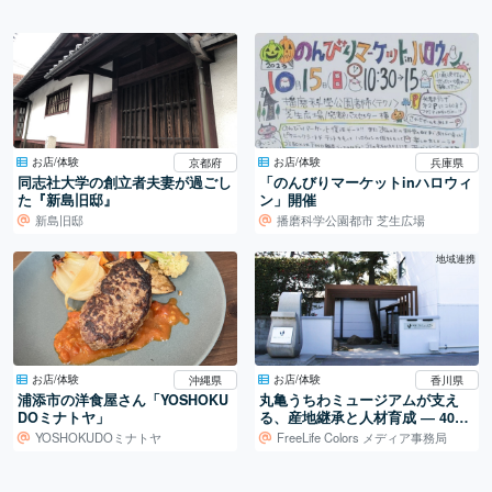
お店/体験
お店/体験
京都府
兵庫県
同志社大学の創立者夫妻が過ごし
「のんびりマーケットinハロウィ
た『新島旧邸』
ン」開催
新島旧邸
播磨科学公園都市 芝生広場
地域連携
お店/体験
お店/体験
沖縄県
香川県
浦添市の洋食屋さん「YOSHOKU
丸亀うちわミュージアムが支え
DOミナトヤ」
る、産地継承と人材育成 ― 400
年続く地場産業を、次の世代へ
YOSHOKUDOミナトヤ
FreeLife Colors メディア事務局