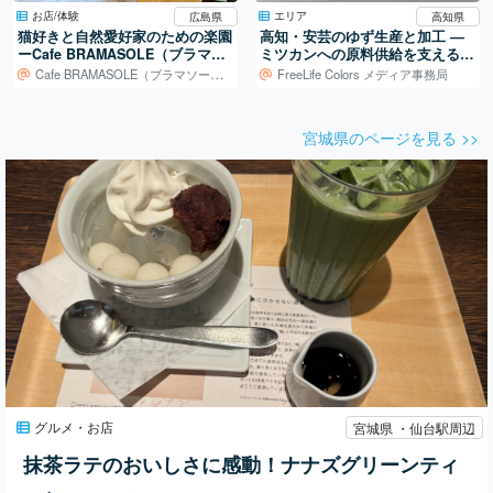
お店/体験
エリア
広島県
高知県
猫好きと自然愛好家のための楽園
高知・安芸のゆず生産と加工 ―
ーCafe BRAMASOLE（ブラマソ
ミツカンへの原料供給を支える仕
ーレ）ー
組み
Cafe BRAMASOLE（ブラマソーレ）
FreeLife Colors メディア事務局
宮城県のページを見る >>
グルメ・お店
宮城県 ・仙台駅周辺
抹茶ラテのおいしさに感動！ナナズグリーンティ