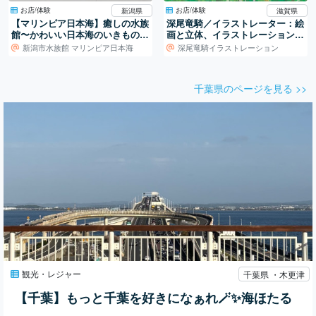
お店/体験
お店/体験
新潟県
滋賀県
【マリンピア日本海】癒しの水族
深尾竜騎／イラストレーター：絵
館〜かわいい日本海のいきものた
画と立体、イラストレーションの
ち〜
世界
新潟市水族館 マリンピア日本海
深尾竜騎イラストレーション
千葉県のページを見る >>
観光・レジャー
千葉県 ・木更津
【千葉】もっと千葉を好きになぁれ🪄︎︎✨海ほたる