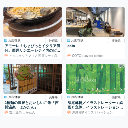
お店/体験
お店/体験
沖縄県
長崎県
アモーレ！ちょびっとイタリア気
coto
分。西原サンエーシティ内のピッ
ツェリアマリノ
ピッツェリアマリノ 西原シティ店
COTO×Layers coffee
公式
お店/体験
お店/体験
兵庫県
滋賀県
2種類の温泉とおいしいご飯『吉
深尾竜騎／イラストレーター：絵
川温泉 よかたん』
画と立体、イラストレーションの
世界
吉川温泉 よかたん
深尾竜騎イラストレーション