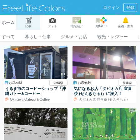
ログイン
登録
ホーム
記事
フォト
地域紹介
地域PR
企画・案内
すべて
暮らし・仕事
グルメ・お店
観光・レジャー
お店/体験
お店/体験
沖縄県
長崎県
うるま市のコーヒーショップ「沖
気になるお店「タピオカ店 宣喜
縄ガトー&コーヒー」
茶 (せんきちゃ)」に潜入！
Okinawa Gateau & Coffee
タピオカ店 宣喜茶 (せんきちゃ)
公式