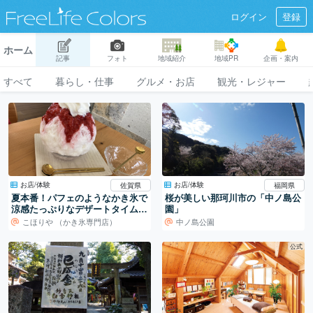
ログイン
登録
ホーム
記事
フォト
地域紹介
地域PR
企画・案内
すべて
暮らし・仕事
グルメ・お店
観光・レジャー
お店/体験
お店/体験
佐賀県
福岡県
夏本番！パフェのようなかき氷で
桜が美しい那珂川市の「中ノ島公
涼感たっぷりなデザートタイム
園」
を。
こほりや （かき氷専門店）
中ノ島公園
公式