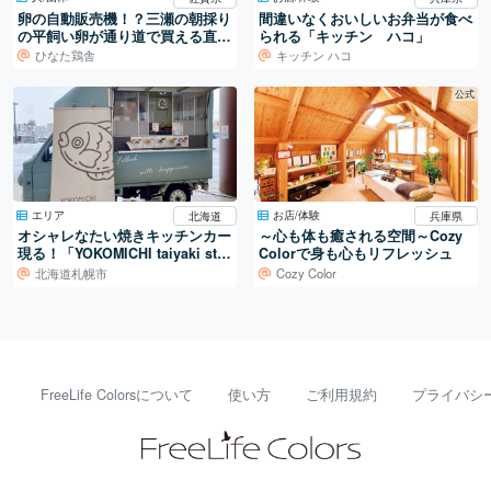
卵の自動販売機！？三瀬の朝採り
間違いなくおいしいお弁当が食べ
の平飼い卵が通り道で買える直売
られる「キッチン ハコ」
所。
ひなた鶏舎
キッチン ハコ
公式
エリア
お店/体験
北海道
兵庫県
オシャレなたい焼きキッチンカー
～心も体も癒される空間～Cozy
現る！「YOKOMICHI taiyaki sta
Colorで身も心もリフレッシュ
nd」
北海道札幌市
Cozy Color
FreeLife Colorsについて
使い方
ご利用規約
プライバシ