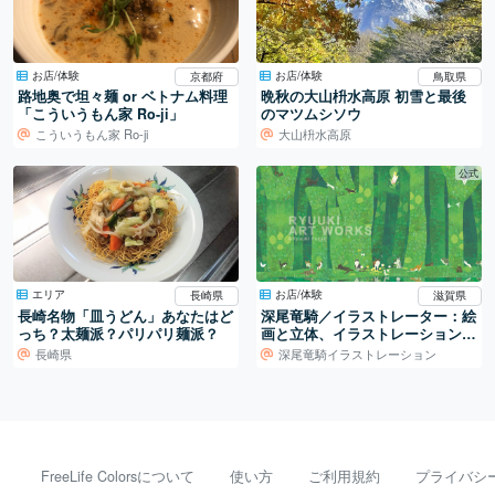
お店/体験
お店/体験
京都府
鳥取県
路地奥で坦々麺 or ベトナム料理
晩秋の大山枡水高原 初雪と最後
「こういうもん家 Ro-ji」
のマツムシソウ
こういうもん家 Ro-ji
大山枡水高原
公式
エリア
お店/体験
長崎県
滋賀県
長崎名物「皿うどん」あなたはど
深尾竜騎／イラストレーター：絵
っち？太麺派？パリパリ麺派？
画と立体、イラストレーションの
世界
長崎県
深尾竜騎イラストレーション
FreeLife Colorsについて
使い方
ご利用規約
プライバシ