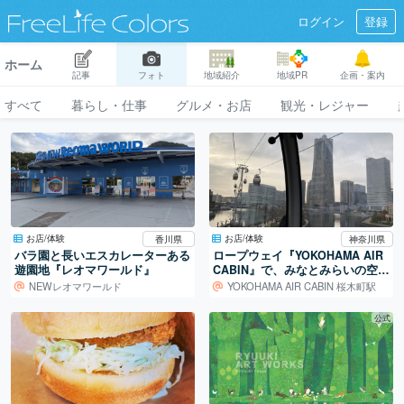
ログイン
登録
ホーム
記事
フォト
地域紹介
地域PR
企画・案内
すべて
暮らし・仕事
グルメ・お店
観光・レジャー
お店/体験
お店/体験
香川県
神奈川県
バラ園と長いエスカレーターある
ロープウェイ『YOKOHAMA AIR
遊園地『レオマワールド』
CABIN』で、みなとみらいの空を
散歩♪
NEWレオマワールド
YOKOHAMA AIR CABIN 桜木町駅
公式