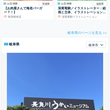
お店/体験
お店/体験
茨城県
滋賀県
【お肉屋さんで海老バーガ
深尾竜騎／イラストレーター：絵
ー？！】
画と立体、イラストレーションの
世界
鳥惣精肉店
深尾竜騎イラストレーション
岐阜県のページを見る >>
岐阜県
岐阜市