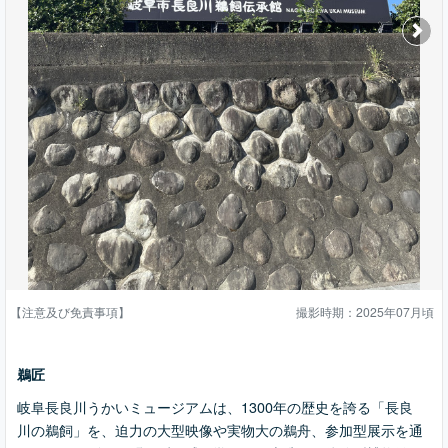
【注意及び免責事項】
撮影時期：2025年07月頃
鵜匠
岐阜長良川うかいミュージアムは、1300年の歴史を誇る「長良
川の鵜飼」を、迫力の大型映像や実物大の鵜舟、参加型展示を通