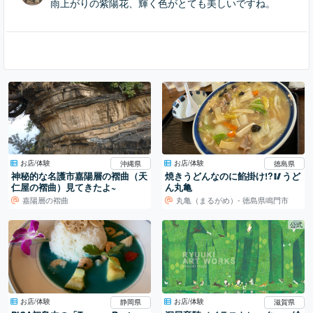
雨上がりの紫陽花、輝く色がとても美しいですね。
お店/体験
お店/体験
沖縄県
徳島県
神秘的な名護市嘉陽層の褶曲（天
焼きうどんなのに餡掛け!?🥢うど
仁屋の褶曲）見てきたよ~
ん丸亀
嘉陽層の褶曲
丸亀（まるがめ）- 徳島県鳴門市
公式
お店/体験
お店/体験
静岡県
滋賀県