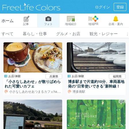
ログイン
登録
ホーム
記事
フォト
地域紹介
地域PR
企画・案内
すべて
暮らし・仕事
グルメ・お店
観光・レジャー
お店/体験
お店/体験
兵庫県
福岡県
「小さなしあわせ」が散りばめら
博多駅まで片道約10分、車両基地
れた可愛いカフェ
発の“日常使いできる”新幹線！
小さなしあわせあつまるカフェharappa
博多南駅
公式