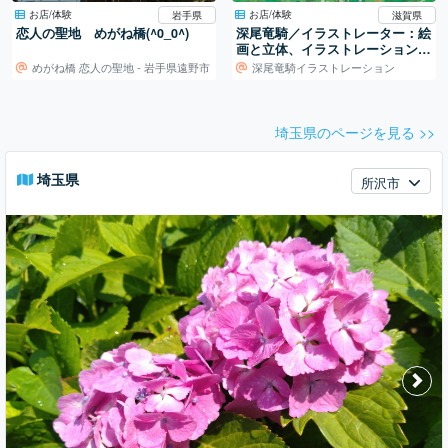
お店/体験
お店/体験
岩手県
滋賀県
恋人の聖地 めがね橋(^0_0^)
深尾竜騎／イラストレーター：絵
画と立体、イラストレーションの
世界
めがね橋 恋人の聖地 - 岩手県遠野市
深尾竜騎イラストレーション
埼玉県のページを見る >>
埼玉県
所沢市