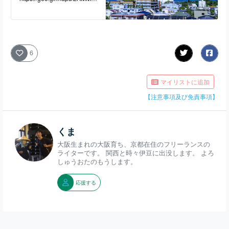
QauybcMmau6
6
マイリストに追加
【注意事項及び免責事項】
くま
大阪生まれの大阪育ち、京都在住のフリーランスの
ライターです。 関西と時々伊豆に出没します。 よろ
しゅうおたのもうします。
応援する