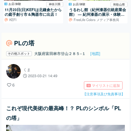
お店/体験
お店/体験
神奈川県
和歌山県
11月23日(日)KEFIは北鎌倉たから
うるわし館（紀州漆器伝統産業会
の庭手創り市＆陶器市に出店！
館） ― 紀州漆器の展示・体験・
販売を担う産地の拠点
KEFI
FreeLife Colors メディア事務局
PLの塔
大阪府富田林市廿山２８５−１
[地図]
その他スポット
くま
2023-03-21 14:49
6
マイリストに追加
【注意事項及び免責事項】
これぞ現代美術の最高峰！？ PLのシンボル「PL
の塔」