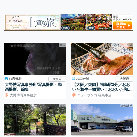
公式
公式
お店/体験
お店/体験
大阪府
大阪府
【大阪／焼肉】福島駅3分／おお
大野博写真事務所/写真撮影・動
いた和牛一頭買い！おおいた和牛
画撮影、編集
専門焼肉店。
大野博写真事務所
ニューブンゴ 福島本店
公式
地域連携