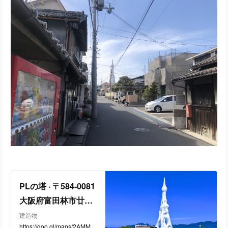
PLの塔 · 〒584-0081
大阪府富田林市廿山
２８５−１
建造物
https://goo.gl/maps/2AMMfJ