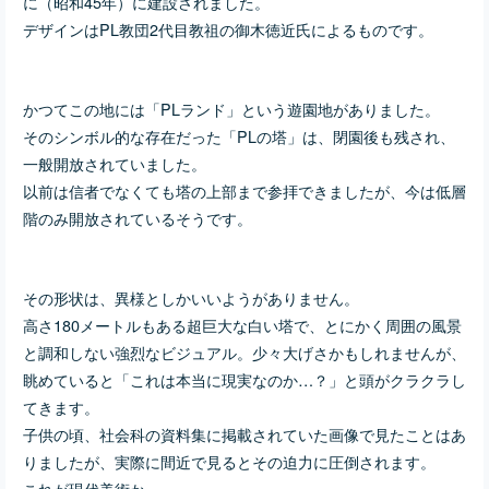
に（昭和45年）に建設されました。
デザインはPL教団2代目教祖の御木徳近氏によるものです。
かつてこの地には「PLランド」という遊園地がありました。
そのシンボル的な存在だった「PLの塔」は、閉園後も残され、
一般開放されていました。
以前は信者でなくても塔の上部まで参拝できましたが、今は低層
階のみ開放されているそうです。
その形状は、異様としかいいようがありません。
高さ180メートルもある超巨大な白い塔で、とにかく周囲の風景
と調和しない強烈なビジュアル。少々大げさかもしれませんが、
眺めていると「これは本当に現実なのか…？」と頭がクラクラし
てきます。
子供の頃、社会科の資料集に掲載されていた画像で見たことはあ
りましたが、実際に間近で見るとその迫力に圧倒されます。
これが現代美術か…