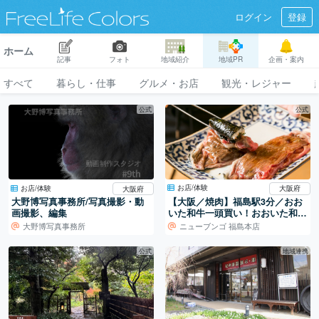
ログイン
登録
ホーム
記事
フォト
地域紹介
地域PR
企画・案内
すべて
暮らし・仕事
グルメ・お店
観光・レジャー
公式
公式
お店/体験
お店/体験
大阪府
大阪府
【大阪／焼肉】福島駅3分／おお
大野博写真事務所/写真撮影・動
いた和牛一頭買い！おおいた和牛
画撮影、編集
専門焼肉店。
大野博写真事務所
ニューブンゴ 福島本店
公式
地域連携