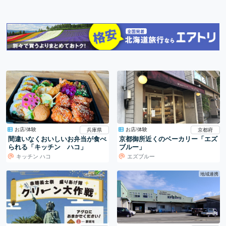
お店/体験
お店/体験
兵庫県
京都府
間違いなくおいしいお弁当が食べ
京都御所近くのベーカリー「エズ
られる「キッチン ハコ」
ブルー」
キッチン ハコ
エズブルー
地域連携