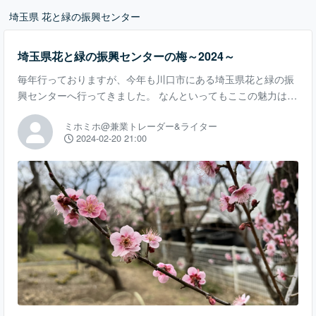
埼玉県 花と緑の振興センター
埼玉県花と緑の振興センターの梅～2024～
毎年行っておりますが、今年も川口市にある埼玉県花と緑の振
興センターへ行ってきました。 なんといってもここの魅力は、
無料でキレイな花が見られること（笑） あと、高速も近いので
ミホミホ@兼業トレーダー&ライター
すが静かに花を見ることができるのも、おすすめポイントで
2024-02-20 21:00
す。 梅園は一番奥にあり、春以外は門が閉ざされております。
ピンクの梅や白梅など、さまざまな種類の梅がほぼ満開でし
た。 工業団地なども近く、地域柄大型トラックの駐車場も多い
のですが、趣を感じられますね。 川口は、無料でキレイな花を
楽しめるスポットが多いので、いい街です。 こ