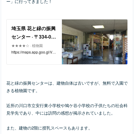
ー」に行ってきました！
埼玉県 花と緑の振興
センター · 〒334-005
9 埼玉県川口市安行
★★★★☆ · 植物園
https://maps.app.goo.gl/V5
１０１５
N9ou73nB3cPpVK6
花と緑の振興センターは、建物自体は古いですが、無料で入園で
きる植物園です。
近所の川口市立安行東小学校や鳩ケ谷小学校の子供たちの社会科
見学先であり、中には訪問の感想が掲示されていました。
また、建物の2階に授乳スペースもあります。