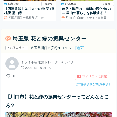
お店/体験
お店/体験
徳島県
奈良県
【四国遍路】はじまりの地 第1番
奈良・御所の「御所の宿たゆむ」
札所 霊山寺
― 里山の暮らしを体験する古民
家宿
四国霊場第一番札所 霊山寺
FreeLife Colors メディア事務局
埼玉県 花と緑の振興センター
埼玉県川口市安行１０１５
[地図]
その他スポット
ミホミホ@兼業トレーダー&ライター
2023-12-15 21:00
10
マイリストに追加
【注意事項及び免責事項】
【川口市】花と緑の振興センターってどんなとこ
ろ？