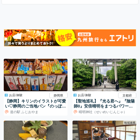
お店/体験
お店/体験
静岡県
京都府
【静岡】キリンのイラストが可愛
【聖地巡礼】『光る君へ』『陰陽
い♡静岡のご当地パン『のっぽパ
師0』安倍晴明をまつるパワース
ン』
ポット
道の駅 ふじおやま
晴明神社（せいめいじんじゃ）
地域連携