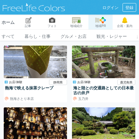
ログイン
登録
ホーム
記事
フォト
地域紹介
地域PR
企画・案内
すべて
暮らし・仕事
グルメ・お店
観光・レジャー
お店/体験
お店/体験
静岡県
鹿児島県
熱海で映える抹茶クレープ
海と陸との交通路としての日本最
古の井戸
熱海さとり本店
玉乃井
地域連携