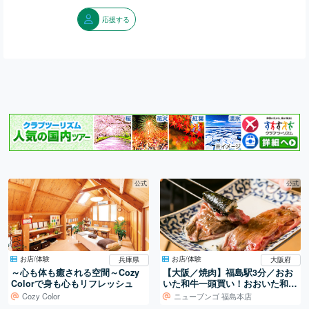
応援する
公式
公式
お店/体験
お店/体験
大阪府
兵庫県
【大阪／焼肉】福島駅3分／おお
～心も体も癒される空間～Cozy
いた和牛一頭買い！おおいた和牛
Colorで身も心もリフレッシュ
専門焼肉店。
Cozy Color
ニューブンゴ 福島本店