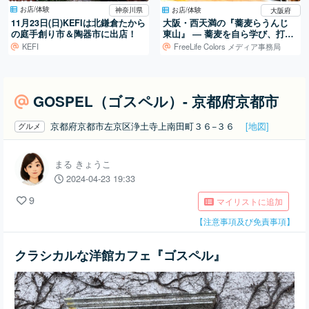
お店/体験
お店/体験
神奈川県
大阪府
11月23日(日)KEFIは北鎌倉たから
大阪・西天満の『蕎麦らうんじ
の庭手創り市＆陶器市に出店！
東山』 ― 蕎麦を自ら学び、打ち
続ける日常
KEFI
FreeLife Colors メディア事務局
GOSPEL（ゴスペル）- 京都府京都市
京都府京都市左京区浄土寺上南田町３６−３６
[地図]
グルメ
まる きょうこ
2024-04-23 19:33
9
マイリストに追加
【注意事項及び免責事項】
クラシカルな洋館カフェ『ゴスペル』