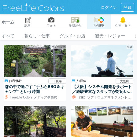
ログイン
登録
ホーム
記事
フォト
地域紹介
地域PR
企画・案内
すべて
暮らし・仕事
グルメ・お店
観光・レジャー
タイアップ
公式
お店/体験
人/団体
千葉県
大阪府
森の中で過ごす “手ぶらBBQ＆キ
【大阪】システム開発をサポート
ャンプ” という時間
／経験豊富なスタッフが対応いた
します！
FreeLife Colors メディア事務局
（株）ソフトウェアマネジメントセンター
公式
地域連携