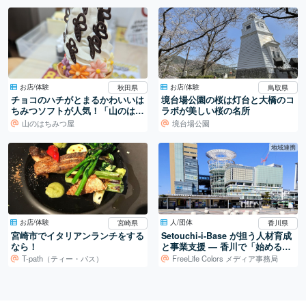
お店/体験
お店/体験
秋田県
鳥取県
チョコのハチがとまるかわいいは
境台場公園の桜は灯台と大橋のコ
ちみつソフトが人気！「山のはち
ラボが美しい桜の名所
みつ屋」
山のはちみつ屋
境台場公園
地域連携
お店/体験
人/団体
宮崎県
香川県
宮崎市でイタリアンランチをする
Setouchi-i-Base が担う人材育成
なら！
と事業支援 ― 香川で「始める」
を支える拠点
T-path（ティー・パス）
FreeLife Colors メディア事務局