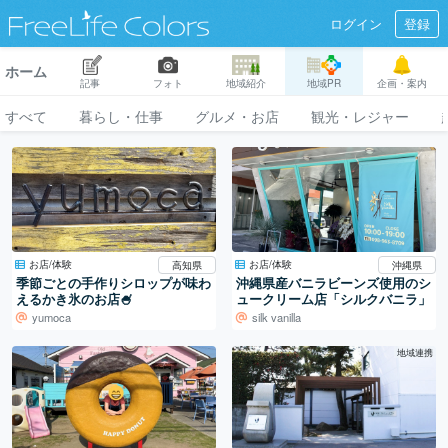
ログイン
登録
ホーム
記事
フォト
地域紹介
地域PR
企画・案内
すべて
暮らし・仕事
グルメ・お店
観光・レジャー
お店/体験
お店/体験
高知県
沖縄県
季節ごとの手作りシロップが味わ
沖縄県産バニラビーンズ使用のシ
えるかき氷のお店🍧
ュークリーム店「シルクバニラ」
yumoca
silk vanilla
地域連携