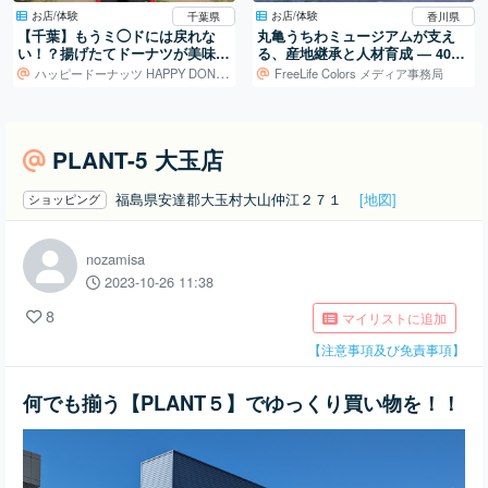
お店/体験
お店/体験
千葉県
香川県
【千葉】もうミ◯ドには戻れな
丸亀うちわミュージアムが支え
い！？揚げたてドーナツが美味し
る、産地継承と人材育成 ― 400
すぎた♪『HAPPY DONUT』
年続く地場産業を、次の世代へ
ハッピードーナッツ HAPPY DONUT
FreeLife Colors メディア事務局
PLANT-5 大玉店
福島県安達郡大玉村大山仲江２７１
[地図]
ショッピング
nozamisa
2023-10-26 11:38
8
マイリストに追加
【注意事項及び免責事項】
何でも揃う【PLANT５】でゆっくり買い物を！！