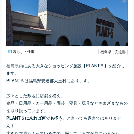
暮らし・仕事
福島県・安達郡
福島県内にある大きなショッピング施設【PLANT５】を紹介し
ます。
PLANT５は福島県安達郡大玉村にあります。
広々とした敷地に店舗を構え、
食品・日用品・カー用品・園芸・寝具・玩具など
さまざまなもの
を取り扱っています。
、と言っても過言ではありませ
PLANT５に来れば何でも揃う
ん！
大きな本屋も入っているので、探している本が見つかるかも。