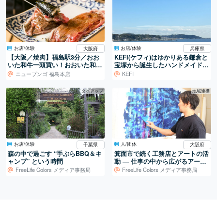
お店/体験
お店/体験
大阪府
兵庫県
【大阪／焼肉】福島駅3分／おお
KEFI(ケフィ)はゆかりある鎌倉と
いた和牛一頭買い！おおいた和牛
宝塚から誕生したハンドメイドブ
専門焼肉店。
ランド
ニューブンゴ 福島本店
KEFI
タイアップ
地域連携
お店/体験
人/団体
千葉県
大阪府
森の中で過ごす “手ぶらBBQ＆キ
箕面市で続く工務店とアートの活
ャンプ” という時間
動 ― 仕事の中から広がるアート
制作
FreeLife Colors メディア事務局
FreeLife Colors メディア事務局