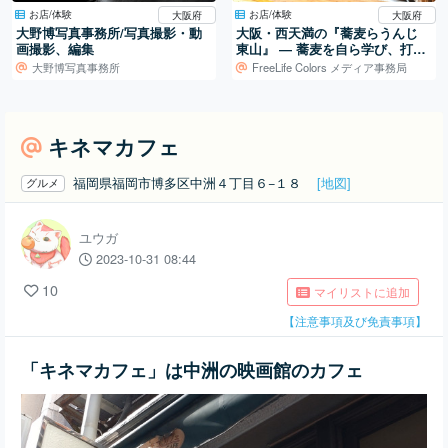
お店/体験
お店/体験
大阪府
大阪府
大野博写真事務所/写真撮影・動
大阪・西天満の『蕎麦らうんじ
画撮影、編集
東山』 ― 蕎麦を自ら学び、打ち
続ける日常
大野博写真事務所
FreeLife Colors メディア事務局
キネマカフェ
福岡県福岡市博多区中洲４丁目６−１８
[地図]
グルメ
ユウガ
2023-10-31 08:44
10
マイリストに追加
【注意事項及び免責事項】
「キネマカフェ」は中洲の映画館のカフェ