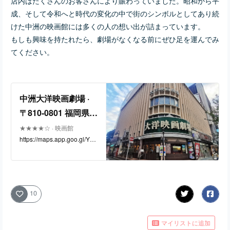
店内はたくさんのお客さんにより賑わっていました。昭和から平
成、そして令和へと時代の変化の中で街のシンボルとしてあり続
けた中洲の映画館には多くの人の想い出が詰まっています。
もしも興味を持たれたら、劇場がなくなる前にぜひ足を運んでみ
てください。
中洲大洋映画劇場 ·
〒810-0801 福岡県福
岡市博多区中洲４丁
★★★★☆ · 映画館
https://maps.app.goo.gl/Ybr
目６−１８ 大洋映画
hzpQL58axhukg8
劇場 １Ｆ
10
マイリストに追加