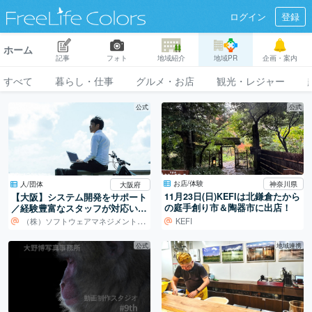
ログイン
登録
ホーム
記事
フォト
地域紹介
地域PR
企画・案内
すべて
暮らし・仕事
グルメ・お店
観光・レジャー
公式
公式
お店/体験
人/団体
神奈川県
大阪府
11月23日(日)KEFIは北鎌倉たから
【大阪】システム開発をサポート
の庭手創り市＆陶器市に出店！
／経験豊富なスタッフが対応いた
します！
（株）ソフトウェアマネジメントセンター
KEFI
公式
地域連携