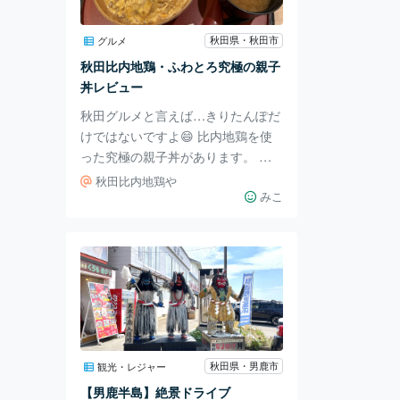
立てています🍳 その実力は、ご当
地グルメの祭典「B-1グランプリ」
秋田県・秋田市
グルメ
での 金賞受賞でも証明済み🥇 秋田
秋田比内地鶏・ふわとろ究極の親子
県横手市が誇るこの逸品は 一般的
丼レビュー
な焼き
秋田グルメと言えば…きりたんぽだ
けではないですよ😄 比内地鶏を使
った究極の親子丼があります。 先
日、比内地鶏の親子丼をいただき、
秋田比内地鶏や
その美味しさに感動。 炭火で炙ら
みこ
れた鶏肉に秘伝の甘めのタレで味付
け。 ふわとろの卵にすっかり、や
られました。 そんな比内地鶏の親
子丼レビューです。 高級感が漂う
店舗の内装ですね。 秋田駅直結だ
から時間が限られた方も立ち寄れま
す。 ランチの時間帯は多少…行列
ができますが数分で中に入れますの
秋田県・男鹿市
観光・レジャー
でご心配なく。 早くて安いお店で
【男鹿半島】絶景ドライブ