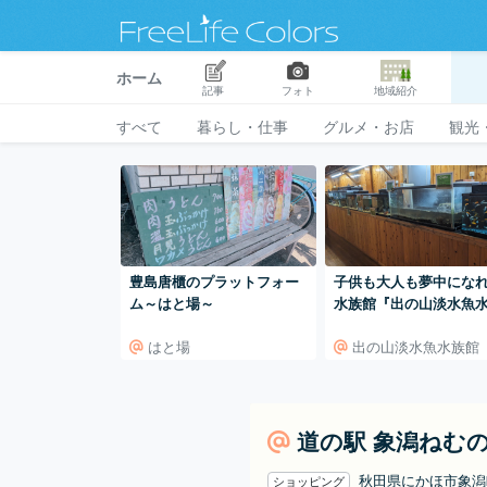
ホーム
記事
フォト
地域紹介
すべて
暮らし・仕事
グルメ・お店
観光
豊島唐櫃のプラットフォー
子供も大人も夢中にな
ム～はと場～
水族館『出の山淡水魚
館』
はと場
出の山淡水魚水族館
道の駅 象潟ねむ
秋田県にかほ市象
ショッピング