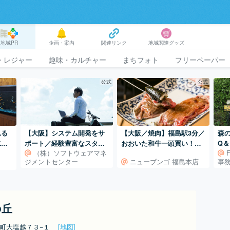
地域PR
企画・案内
関連リンク
地域関連グッズ
・レジャー
趣味・カルチャー
まちフォト
フリーペーパー
公式
公式
【大阪／焼肉】福島駅3分／
れる
【大阪】システム開発をサ
森の
おおいた和牛一頭買い！お
水族
ポート／経験豊富なスタッ
Q＆
（株）ソフトウェアマネ
おいた和牛専門焼肉店。
フが対応いたします！
ニューブンゴ 福島本店
ジメントセンター
事
の丘
潟町大塩越７３−１
[地図]