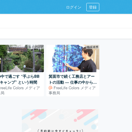
ログイン
登録
タイアップ
地域連携
中で過ごす “手ぶらBB
箕面市で続く工務店とアー
キャンプ” という時間
トの活動 ― 仕事の中から広
FreeLife Colors メディア
FreeLife Colors メディア
がるアート制作
務局
事務局