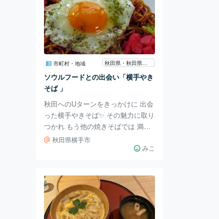
秋田県・秋田県横手市
市町村・地域
ソウルフードとの出会い「横手やき
そば 」
秋田へのUターンをきっかけに 出会
った横手やきそば✨ その魅力に取り
つかれ もう他の焼きそばでは 満足
できなくなってしまいました！ 日
秋田県横手市
本の三大やきそばの一つ横手やきそ
みこ
ばは ストレートの太い茹で麺に 甘
めのカツオだしが効いたソースが絡
み合い まさに至福の一皿👍✨ キャ
ベツと豚挽肉の定番具材に加え 一
般的な焼きそばでは見られない 福
神漬けと半熟目玉焼きが個性を引き