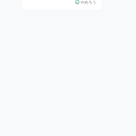
選ばれた有名スポットだ。 夏ごろ
やめろう
になれば旬の牡蠣も食べられる。
そんな場所にあるソナムは韓国にあ
る激安食堂キンパ天国に似た雰囲気
のお店だ。 韓国で有名な鍋料理は
もちろん、キンパやビビンバなど基
本的なものはなんでも揃えている。
味付けも本場に近く、キムチが酸味
強く美味しい。冷麺も韓国式でじゃ
りじゃりの氷に入った麺。盛岡冷麺
とは全然異なる味なので、食べたこ
とない人は是非食べ