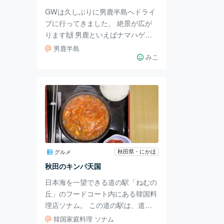
はありません。 店主が現地に足を
GWは久しぶりに男鹿半島へドライ
運び吟味して納得のい
ブに行ってきました。 絶景が広が
ります🙌 男鹿といえばナマハゲ👹
ちなみに公式によると「なまはげ」
男鹿半島
ではなく「ナマハゲ」のようです😉
みこ
寒風山 寒風山は男鹿半島のシンボ
ルで 緑の芝生で覆われ標高が355m
⛰️ 山頂の回転展望台からは 360度
のパノラマビューを楽しむことがで
きます！ 遠く鳥海山まで一望でき
る素晴らしい風景が広がります。
ライダーの聖地でも有名な寒風山絶
景ロード🏍️ 男鹿の最北端に位置す
秋田県・にかほ
グルメ
る「入道崎灯台」 入道崎の象徴で
秋田のキンパ天国
もある灯台。 芝生に覆われた大地
日本海を一望できる道の駅「ねむの
が海
丘」のフードコート内にある韓国料
理店ソナム。 この道の駅は、道の
駅＆サウナランキングで東北1位に
韓国家庭料理 ソナム