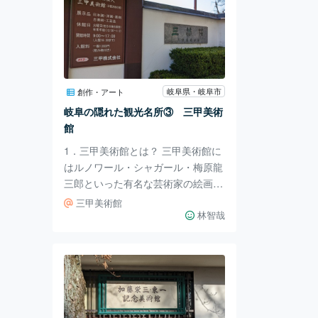
岐阜県・岐阜市
創作・アート
岐阜の隠れた観光名所③ 三甲美術
館
1．三甲美術館とは？ 三甲美術館に
はルノワール・シャガール・梅原龍
三郎といった有名な芸術家の絵画が
展示されています。また展示されて
三甲美術館
いるのは何も絵画だけでなく、彫塑
林智哉
や陶磁器、工芸品などといった様々
なジャンルの美術品を見ることが出
来ます。 2．行ってみた。 三甲美術
館の中に入ると、ルノワールの絵だ
けでなく、岐阜の特産品の和紙で作
られた勇敢な人形などもあり、岐阜