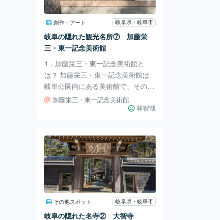
らしさを感じられます。観覧後は飲
み物を飲むことが出来ますので、名
岐阜県・岐阜市
創作・アート
画鑑賞の余韻に浸れます。 3．アク
岐阜の隠れた観光名所⑦ 加藤栄
セス 三甲美術館へはJR岐阜駅から
三・東一記念美術館
岐阜バス「
1．加藤栄三・東一記念美術館と
は？ 加藤栄三・東一記念美術館は
岐阜公園内にある美術館で、その名
の通り岐阜市出身の兄弟画家、加藤
加藤栄三・東一記念美術館
栄三・東一両氏の作品を展示してい
林智哉
ます。両者ともに精力的に創作活動
を続けており、その作品は全国的に
も高い評価を受けています。 2．行
ってみた。 美術館の中に入ると、
鵜飼で活躍する鵜について描かれた
作品が多く飾ってあり、岐阜らしい
美術館となっています。絵の中の鵜
は躍動感にあふれており、今にも飛
岐阜県・岐阜市
その他スポット
び出してきそうです。 3．アクセス
岐阜の隠れた名寺② 大智寺