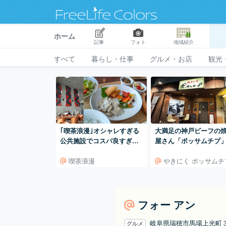
ホーム
記事
フォト
地域紹介
すべて
暮らし・仕事
グルメ・お店
観光
｢喫茶浪漫｣オシャレすぎる
大満足の神戸ビーフの
公共施設でコスパ良すぎの
屋さん「ポッサムチプ
週替わりランチ
記念日にもオススメ
喫茶浪漫
やきにく ポッサムチ
フォー アン
岐阜県瑞穂市馬場上光
グルメ