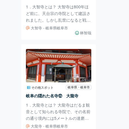
加藤栄三・東一記念美術館へはJR岐
1．大智寺とは？ 大智寺は800年ほ
阜駅から岐阜バ
ど前に、天台宗の寺院として建設さ
れました。しかし乱世になると戦が
相次いだこともあり寺院は荒廃して
大智寺 - 岐阜県岐阜市
いったのです。そんな中この地を治
林智哉
めていた北野城主の鷲見美作守保重
が菩提寺として再興し、今に至りま
す。 2．行ってみた。 大智寺の中に
入って少し歩くとお堂があり、そこ
で参拝することが出来ます。中には
大きなヒノキの木があり、以前に起
こった落雷で大きなよじれを起こし
ていることが特徴です。私はそこで
岐阜県・岐阜市
その他スポット
スピリチュアルなパワーを感じまし
岐阜の隠れた名寺⑫ 大龍寺
た。 3．アクセス 大智寺はJR岐阜
1．大龍寺とは？ 大龍寺はだるま観
駅から岐
音として知られる寺院で、その名前
の通り境内には5メートルの達磨大
師坐像が置かれています。1月には
大龍寺 - 岐阜県岐阜市