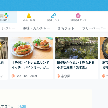
地域PR
企画・案内
関連リンク
地域関連グッズ
・レジャー
趣味・カルチャー
まちフォト
フリーペーパー
焼肉
【静岡】ベトナム風サンド
博多駅から近い！滝もある
蕨
」は
イッチ「バインミー」が美
小さな庭園『楽水園』
ま
味しい！『See The Fores
See The Forest
楽水園
プ
t』
町３丁目７１
[地図]