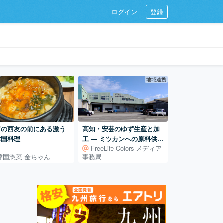
ログイン
登録
地域連携
市の西友の前にある激う
高知・安芸のゆず生産と加
韓国料理
工 ― ミツカンへの原料供給
FreeLife Colors メディア
を支える仕組み
韓国惣菜 金ちゃん
事務局