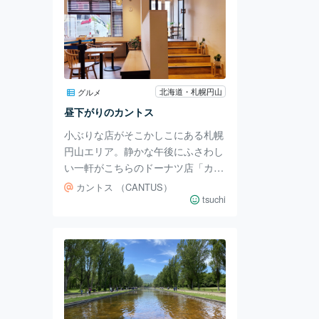
北海道・札幌円山
グルメ
昼下がりのカントス
小ぶりな店がそこかしこにある札幌
円山エリア。静かな午後にふさわし
い一軒がこちらのドーナツ店「カン
トス」。2019年のオープン当初は
カントス （CANTUS）
行列が外まで延びるほどでした。今
tsuchi
も札幌中のドーナツ好きが足を運ぶ
人気店です。 住宅街のコンクリー
ト打ちっぱなしビルの1階にありま
す。 日・月休みの12:00～17:00と
攻めない営業時間が素敵。 エント
ランスから半フロア下がる感じにワ
クドキ。 上から見るとこんな感じ