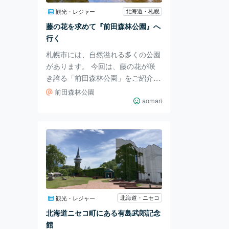
です。 すごく良い「気」が店内に
北海道・札幌
観光・レジャー
あふれています。 テイクアウト・
藤の花を求めて『前田森林公園』へ
イートインどちらも可能。 お席は
行く
窓側のカ
札幌市には、自然溢れる多くの公園
があります。 今回は、藤の花が咲
き誇る「前田森林公園」をご紹介し
ます。 公園の駐車場から、藤の花
前田森林公園
が見える広場へ向かいます。 途
aomari
中、長い歩道の隣に立つポプラ並木
や遠くに伸びる水路が目に入ってき
ます。 ここでは、ウォーキングや
ランニング、犬の散歩をする方もい
らっしゃいましたよ。 駐車場から
広場までは距離があるため、未就学
児は自転車やベビーカー持参がおす
すめです。 景色を見ながら歩いて
北海道・ニセコ
観光・レジャー
いると…水路にカモの親子を発見！
北海道ニセコ町にある有島武郎記念
10羽ほどいたカモの子どもたちは、
館