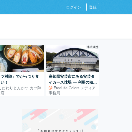
ログイン
登録
地域連携
カツ対陣」でがっつり食
高知県安芸市にある安芸タ
たい！
イガース球場 ― 利用の積み
こだわりとんかつ カツ陣
FreeLife Colors メディア
重ねで支えられる地域の球
陽店
事務局
場