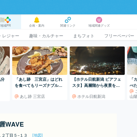
地域PR
企画・案内
関連リンク
地域関連グッズ
・レジャー
趣味・カルチャー
まちフォト
フリーペーパー
気分
「あし跡 三宮店」はどれ
【ホテル日航新潟 ビアフェ
「
を食べてもリーズナブルで
スタ】高層階から夜景を見
べ
うまい！
ながら食べ飲み放題！夏の
あし跡 三宮店
ホテル日航新潟
山
極上の贅沢
珈喱WAVE
１２丁目５−１３
[地図]