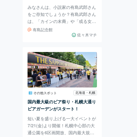
行く人々を立ち止まら
みなさんは、小説家の有島武郎さん
をご存知でしょうか？有島武郎さん
は、「カインの末裔」や「或る女」
などで知られる大正期にかけて活躍
有島記念館
した小説家です。北海道ニセコ町に
佐々木マチ
ある有島武郎記念館をご紹介させて
いただきます。 有島は、大正11年
に東京で生まれますが、その後北海
道大学の前身にあたる札幌農学校に
進学します。小説家として活躍する
一方で晩年には、自身が所有してい
たニセコ町にある農場を小作人に無
償解放したことによって北海道の開
北海道・札幌
その他スポット
拓や農業の発展に寄与しました。
国内最大級のビア祭り・札幌大通り
入館料は一般500円、高校生100
ビアガーデンがスタート！
円、中学生以下は
短い夏を盛り上げる一大イベントが
7/21(金)より開催！札幌中心部の大
通公園を6区画開放、国内最大規模