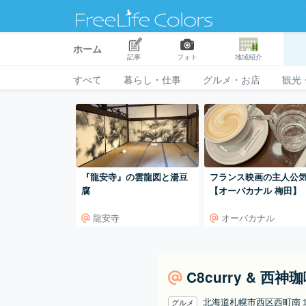
ホーム
記事
フォト
地域紹介
すべて
暮らし・仕事
グルメ・お店
観光
『龍安寺』の雲龍図と湯豆
フランス映画の主人公
腐
【オーバカナル 梅田】
龍安寺
オーバカナル
C8curry & 西神
北海道札幌市西区西町南
グルメ