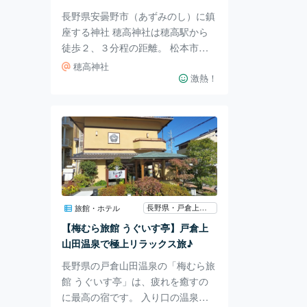
タイリッシュでかっこいいですね！
長野県安曇野市（あずみのし）に鎮
景観を楽しみ、内
座する神社 穂高神社は穂高駅から
徒歩２、３分程の距離。 松本市安
曇の上高地に奥宮、奥穂高岳山頂に
穂高神社
嶺宮があることから 「日本アルプ
激熱！
ス総鎮守」の通称があると言われて
います！ 正面には神楽殿がありま
した！ 美しい！ 健康長寿の道祖神
を発見！ 長野県は男女共に長寿県
としても有名ですからねえ・・ こ
ちらが御朱印もいただける道祖神の
像です。 御朱印ブームは止まりま
せんね～ 昔から安曇にはよろずの
長野県・戸倉上山田・千曲
旅館・ホテル
願いが叶うとされる道祖神が多くあ
【梅むら旅館 うぐいす亭】戸倉上
その信仰を受け継ぎ道祖神の銅像を
山田温泉で極上リラックス旅♪
作っているようで
長野県の戸倉山田温泉の「梅むら旅
館 うぐいす亭」は、疲れを癒すの
に最高の宿です。 入り口の温泉街