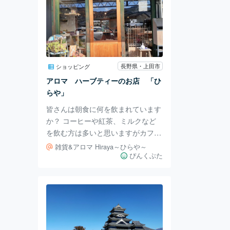
長野県・上田市
ショッピング
アロマ ハーブティーのお店 「ひ
らや」
皆さんは朝食に何を飲まれています
か？ コーヒーや紅茶、ミルクなど
を飲む方は多いと思いますがカフェ
インがダメなのよ〜という方もいる
雑貨&アロマ Hiraya～ひらや～
かもしれません。 ノンカフェイン
ぴんくぶた
コーヒーもありますが、驚くほど値
段が高くなってしまい毎日飲むには
考えてしまいます。 いつもは近く
のKALDIで手頃な価格のハーブティ
ーを購入していたのですが、改装中
とのことだったのであちこち探して