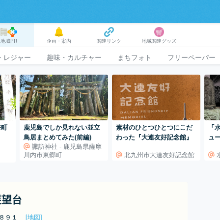
地域PR
企画・案内
関連リンク
地域関連グッズ
・レジャー
趣味・カルチャー
まちフォト
フリーペーパー
奈町
鹿児島でしか見れない並立
素材のひとつひとつにこだ
「
鳥居まとめてみた(前編)
わった『大連友好記念館』
ュ
諏訪神社 - 鹿児島県薩摩
定貴
川内市東郷町
北九州市大連友好記念館
展望台
１８９１
[地図]