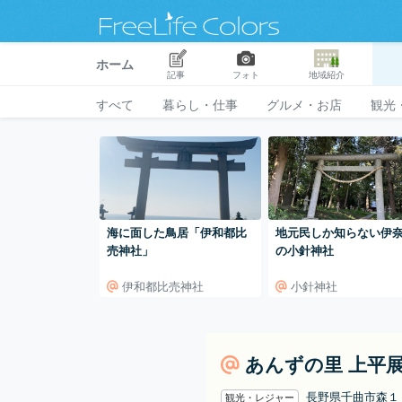
ホーム
記事
フォト
地域紹介
すべて
暮らし・仕事
グルメ・お店
観光
海に面した鳥居「伊和都比
地元民しか知らない伊
売神社」
の小針神社
伊和都比売神社
小針神社
あんずの里 上平
長野県千曲市森
観光・レジャー