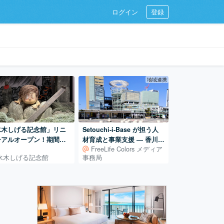
ログイン
登録
地域連携
水木しげる記念館」リニ
Setouchi-i-Base が担う人
ーアルオープン！期間限
材育成と事業支援 ― 香川で
FreeLife Colors メディア
重な原画展も Vol.2
「始める」を支える拠点
水木しげる記念館
事務局