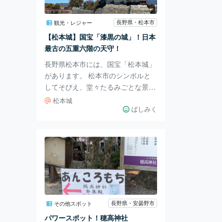
ここを発見。 身体は食べる物でで
きていますがそれだったら健康維持
長野県・松本市
観光・レジャー
に良いものを・・ということでお店
【松本城】国宝「漆黒の城」！日本
を訪ねてみました。 店内は自然の
最古の五重六階の天守！
風合いがとてもお
長野県松本市には、国宝「松本城」
があります。 松本市のシンボルと
してそびえ、堂々たるみごとな景観
です。 歴史好きだけでなく、多く
松本城
の観光客が訪れる人気の名所です。
ばしみく
現在、天守が現存する城はこの日本
で12しかありません。 それだけで
も大変貴重な上に、松本城は五重六
階の天守を持つ最古の城として知ら
れています。 五層の天守を持つ城
は、ほかに「姫路城」しかないとい
うことはご存知でしたか？ 国宝に
指定されている松本城は「漆黒の
長野県・安曇野市
その他スポット
城」としても知られています。 ス
パワースポット！穂高神社