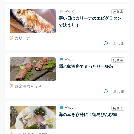
グルメ
徳島県
寒い日はカリーナのエビグラタン
で決まり！
カリーナ
しましま
グルメ
徳島県
隠れ家酒房でまったり一杯🍶
遊楽酒房月うさ
しましま
グルメ
徳島県
海の幸を存分に！徳島びんび家