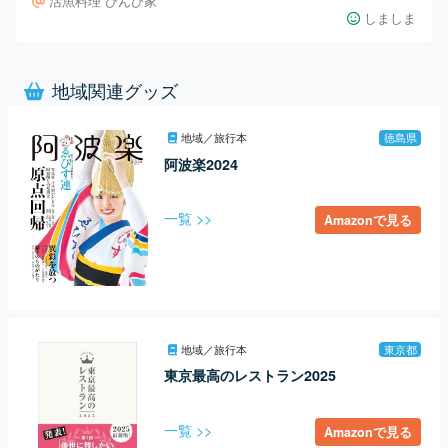
活魚料理 びんび家
しましま
地域関連グッズ
地域／旅行本
徳島県
阿波楽2024
一覧 >>
Amazonで見る
地域／旅行本
東京都
東京最高のレストラン2025
一覧 >>
Amazonで見る