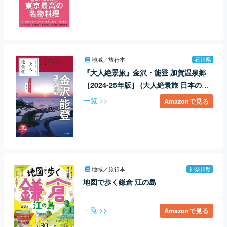
地域／旅行本
石川県
『大人絶景旅』金沢・能登 加賀温泉郷
［2024-25年版］ (大人絶景旅 日本の美
をたずねて)
一覧 >>
Amazonで見る
地域／旅行本
神奈川県
地図で歩く鎌倉 江の島
一覧 >>
Amazonで見る