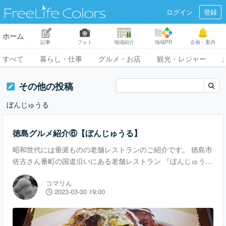
ログイン
登録
ホーム
記事
フォト
地域紹介
地域PR
企画・案内
すべて
暮らし・仕事
グルメ・お店
観光・レジャー
その他の投稿
ぼんじゅうる
徳島グルメ紹介⑥【ぼんじゅうる】
昭和世代には垂涎ものの老舗レストランのご紹介です。 徳島市
佐古さん番町の国道沿いにある老舗レストラン 『ぼんじゅう
る』さんです。 その名の通り洋食屋さんなのですが、オープン
コマリん
してから30年以上の 老舗レストランです。 店内は広くサラリ
2023-03-30 19:00
ーマンのランチタイムや女子会、グループの会合 家族連れなど
のでにぎわっています。 うれしいのはそのメニューの豊富さ！
定番ハンバーグからステーキ、和食まで豊富にとり添えていま