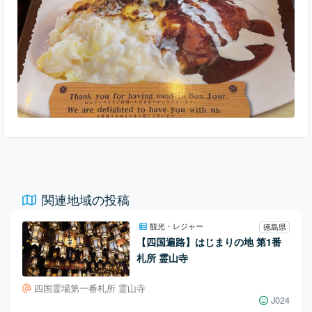
す。 休日のランチタイムは待ち時間ができるほどの人気店。
推しどころは何といってもそのボリュー
関連地域の投稿
観光・レジャー
徳島県
【四国遍路】はじまりの地 第1番
札所 霊山寺
四国霊場第一番札所 霊山寺
J024