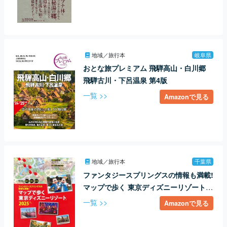
地域／旅行本
岐阜県
おとな旅プレミアム 飛騨高山・白川郷
飛騨古川・下呂温泉 第4版
一覧 >>
Amazonで見る
地域／旅行本
千葉県
ファンタジースプリングスの情報も満載!
マップで歩く 東京ディズニーリゾート2
025 (Disney in Pocket)
一覧 >>
Amazonで見る