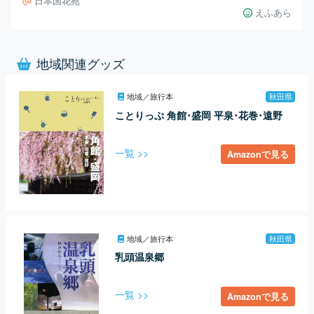
日本国花苑
えふあら
地域関連グッズ
地域／旅行本
秋田県
ことりっぷ 角館･盛岡 平泉･花巻･遠野
一覧 >>
Amazonで見る
地域／旅行本
秋田県
乳頭温泉郷
一覧 >>
Amazonで見る