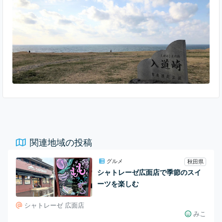
景色はさらに美しく別世界なので、ぜひ上ってみてください。
入道崎には広い無料駐車場と、食事処＆
関連地域の投稿
グルメ
秋田県
シャトレーゼ広面店で季節のスイ
ーツを楽しむ
シャトレーゼ 広面店
みこ