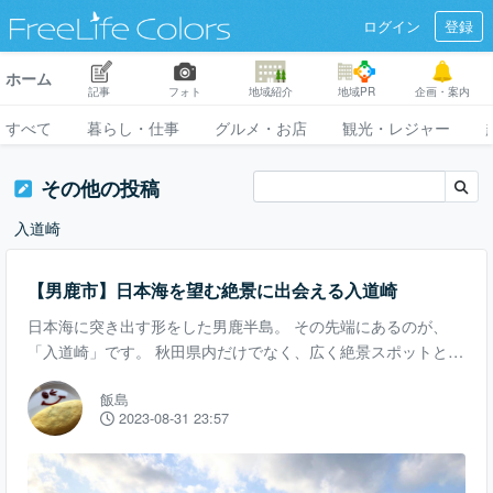
ログイン
登録
ホーム
記事
フォト
地域紹介
地域PR
企画・案内
すべて
暮らし・仕事
グルメ・お店
観光・レジャー
その他の投稿
入道崎
【男鹿市】日本海を望む絶景に出会える入道崎
日本海に突き出す形をした男鹿半島。 その先端にあるのが、
「入道崎」です。 秋田県内だけでなく、広く絶景スポットとし
て知られています。 駐車場から断崖絶壁の海岸線への向かうエ
飯島
リアは広々とした芝生エリア。 この芝生が青々とし、空や海も
2023-08-31 23:57
濃い青に染まっている夏に訪れるのがおすすめです。 入道崎に
は灯台があります。 実はこの灯台、日本に16基しかない「上れ
る灯台」の一つです。 貴重な体験ができますし、灯台から望む