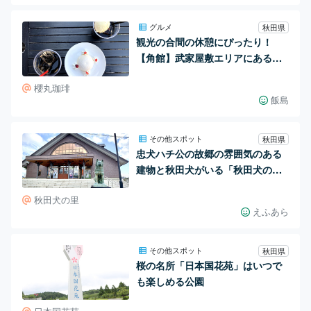
グルメ
秋田県
観光の合間の休憩にぴったり！
【角館】武家屋敷エリアにある
「櫻丸珈琲」
櫻丸珈琲
飯島
その他スポット
秋田県
忠犬ハチ公の故郷の雰囲気のある
建物と秋田犬がいる「秋田犬の
里」
秋田犬の里
えふあら
その他スポット
秋田県
桜の名所「日本国花苑」はいつで
も楽しめる公園