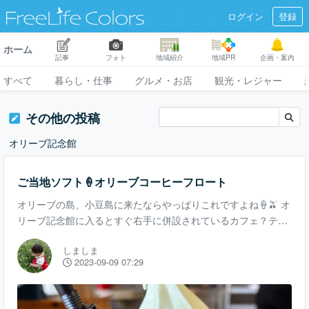
ログイン
登録
ホーム
記事
フォト
地域紹介
地域PR
企画・案内
すべて
暮らし・仕事
グルメ・お店
観光・レジャー
その他の投稿
オリーブ記念館
ご当地ソフト🍦オリーブコーヒーフロート
オリーブの島、小豆島に来たならやっぱりこれですよね🍦🫒 オ
リーブ記念館に入るとすぐ右手に併設されているカフェ？テイ
クアウトコーナー？があります。 「どこまでもオリーブ推し」
しましま
の言葉に笑っちゃいました☺️🫒 オリーブソフトクリーム単品な
2023-09-09 07:29
ら300円とお安いのも魅力です！ 私はオリーブソフトクリーム
が乗ったアイスコーヒー、オリーブフロートを。 ほんのり緑が
かったオリーブソフト🍦 カップには風車が刻印されていて可愛