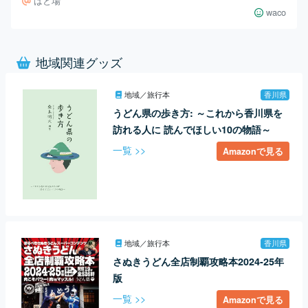
はと場
waco
地域関連グッズ
地域／旅行本
香川県
うどん県の歩き方: ～これから香川県を
訪れる人に 読んでほしい10の物語～
一覧 >>
Amazonで見る
地域／旅行本
香川県
さぬきうどん全店制覇攻略本2024-25年
版
一覧 >>
Amazonで見る