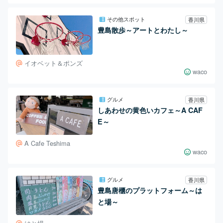
その他スポット
香川県
豊島散歩～アートとわたし～
イオベット＆ポンズ
waco
グルメ
香川県
しあわせの黄色いカフェ～A CAF
E～
A Cafe Teshima
waco
グルメ
香川県
豊島唐櫃のプラットフォーム～は
と場～