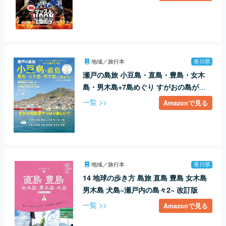
地域／旅行本
香川県
瀬戸の島旅 小豆島・直島・豊島・女木
島・男木島+7島めぐり すがおの島がや
っぱり楽しい! !
一覧 >>
Amazonで見る
地域／旅行本
香川県
14 地球の歩き方 島旅 直島 豊島 女木島
男木島 犬島~瀬戸内の島々2~ 改訂版
一覧 >>
Amazonで見る