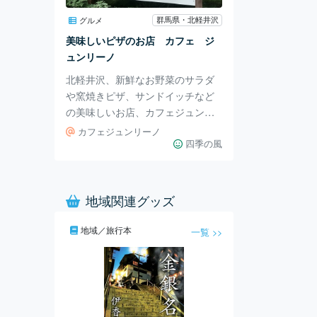
遊歩道を回ることが億劫になるこ
ともあります。そんなとき、体調
群馬県・北軽井沢
グルメ
管理に合わせ、はねたき橋に行っ
美味しいピザのお店 カフェ ジ
て写真撮影する楽しみ方も有りだ
ュンリーノ
と思っております。 はねたき橋を
北軽井沢、新鮮なお野菜のサラダ
渡るとき、ふと上
や窯焼きピザ、サンドイッチなど
の美味しいお店、カフェジュンリ
ーノです。 森の中緑に囲まれひっ
カフェジュンリーノ
そりと営業しているお店です。 写
四季の風
真のピザはクワトロフォルマッジ
こんがり窯焼きのサクサク生地
に、たっぷりのトロトロチーズと
地域関連グッズ
はちみつの甘じょっぱい味が最高
です。 サラダは新鮮で濃い味のお
地域／旅行本
一覧 >>
野菜に岩塩やオリーブオイルでシ
ンプルな味付け、こちらも本当に
美味しかったです。 お皿やお箸、
お水は全てセルフ、提供時間は少
しかかりますが、窓から見える