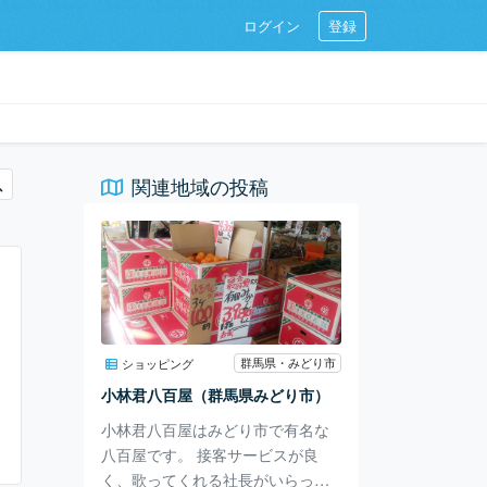
ログイン
登録
関連地域の投稿
群馬県・みどり市
ショッピング
小林君八百屋（群馬県みどり市）
小林君八百屋はみどり市で有名な
八百屋です。 接客サービスが良
く、歌ってくれる社長がいらっし