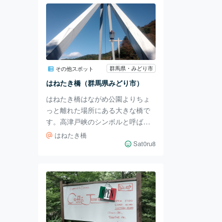
もライトアップされた湯畑が見れ
ます。 湯畑の周りには飲食店がい
くつもあります。 観光で訪れた方
は、素泊まりで予約して外で食事
を楽しむ方が多いそうです。 私は
食事付きで宿泊したため満腹にな
群馬県・みどり市
その他スポット
ってしまいました。 焼き鳥・焼き
はねたき橋（群馬県みどり市）
餅…おいしそうだけど食べられな
はねたき橋はながめ公園よりちょ
い。 夕食をもりもり食べてしまっ
っと離れた場所にある大きな橋で
たの
す。高津戸峡のシンボルと呼ばれ
ている橋で、観光スポットの１つ
はねたき橋
になっています。前に紹介した高
Sat0ru8
津戸峡遊歩道の記事で、私ははね
たき橋の反対側から回りました。
反対側からも回れますが、はねた
き橋側からも遊歩道に行って回る
ことが出来ます。 遊歩道は階段が
多い箇所があるため、どうしても