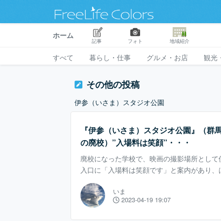
ホーム
記事
フォト
地域紹介
すべて
暮らし・仕事
グルメ・お店
観光
その他の投稿
伊参（いさま）スタジオ公園
『伊参（いさま）スタジオ公園』（群
の廃校）”入場料は笑顔”・・・
廃校になった学校で、映画の撮影場所として
入口に「入場料は笑顔です」と案内があり、
性に心地よい刺激をうけ廊下を歩いてゆくと
いま
録や芸術作品の展示などを観ることができま
2023-04-19 19:07
ら、たまらない空間です。 木造の外観。。
と、スタジオを鑑賞後に外観を眺めた時の…