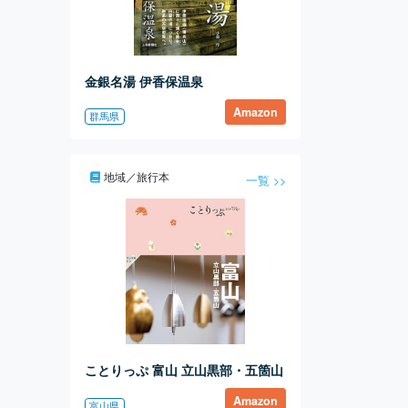
木々の緑を見ながら、待ち時間も
ゆったり過ごせ
金銀名湯 伊香保温泉
Amazon
群馬県
地域／旅行本
一覧 >>
ことりっぷ 富山 立山黒部・五箇山
Amazon
富山県