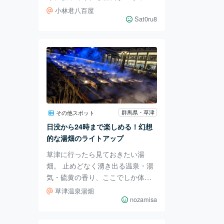
ゃることでさらに知名度が上がっ
小林君八百屋
てきています。 小林君八百屋を訪
Sat0ru8
れると、「桃太郎」と言うトマト
が大売り出し中でした。 野菜のお
値段は1箱からの金額表示になって
おりますが、バラの1個から買えま
す。 トマトの他、新鮮な野菜が小
林君八百屋はそろっています。 小
林君八百屋の店員さんがオススメ
の野菜を教えてくださることもあ
群馬県・草津
その他スポット
り、野菜選びに迷ったとき大助か
日没から24時まで楽しめる！幻想
りです。 色とりどりの果物も小林
的な湯畑のライトアップ
君八百屋に並べられており、りん
草津に行ったら見ておきたい湯
ごが多
畑。 止めどなく湧き出る温泉・湯
気・硫黄の香り、ここでしか体験
できません。 昼間は湯畑の周りを
草津温泉湯畑
散策、夜はライトアップを楽しみ
nozamisa
ました。 毎日ライトアップされて
いるので、 日没まで待てばいつで