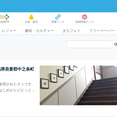
地域PR
企画・案内
関連リンク
地域関連グッズ
・レジャー
趣味・カルチャー
まちフォト
フリーペーパー
馬県吾妻郡中之条町
使用されたそうです。
はじめからビビッと感
、映画撮影に関する記
す。アート好きな人な
。中に入る前に見た時
なんともいえない満た