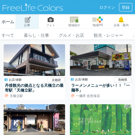
ログイン
登録
ホーム
記事
フォト
地域紹介
地域PR
企画・案内
すべて
暮らし・仕事
グルメ・お店
観光・レジャー
お店/体験
お店/体験
長崎県
京都府
ラーメンメニューが多い！！「一
丹後観光の拠点となる天橋立の最
麺亭」
寄駅「天橋立駅」
天橋立駅
一麺亭 佐世保店
公式