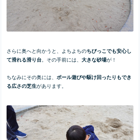
さらに奥へと向かうと、よちよちの
ちびっこでも安心し
て滑れる滑り台
。その手前には、
大きな砂場
が！
ちなみにその奥には、
ボール遊びや駆け回ったりもでき
る広さの芝生
があります。