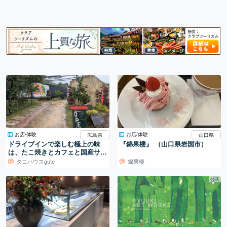
お店/体験
お店/体験
広島県
山口県
ドライブインで楽しむ極上の味
『錦果楼』 （山口県岩国市）
は、たこ焼きとカフェと国産サー
ロインステーキの店 タコハウス
タコハウスgute
錦果楼
gute「グテ」で堪能できます。
公式