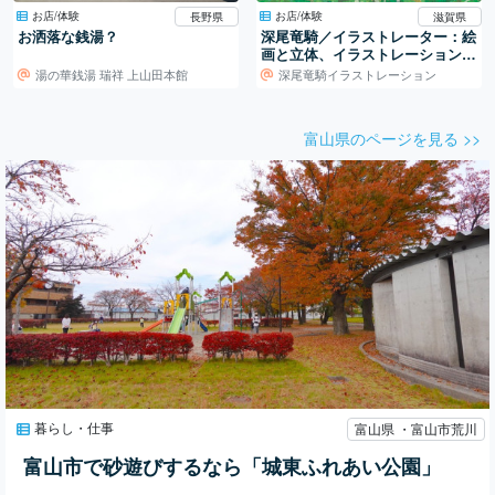
お店/体験
お店/体験
長野県
滋賀県
お洒落な銭湯？
深尾竜騎／イラストレーター：絵
画と立体、イラストレーションの
世界
湯の華銭湯 瑞祥 上山田本館
深尾竜騎イラストレーション
富山県のページを見る >>
暮らし・仕事
富山県 ・富山市荒川
富山市で砂遊びするなら「城東ふれあい公園」