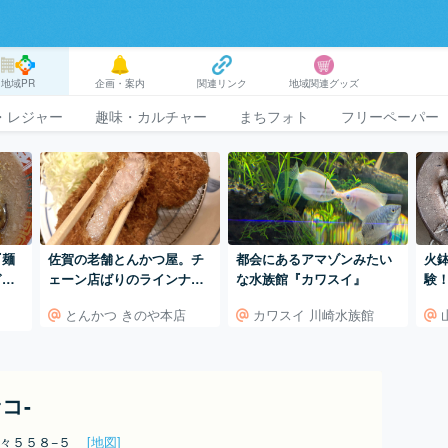
地域PR
企画・案内
関連リンク
地域関連グッズ
・レジャー
趣味・カルチャー
まちフォト
フリーペーパー
『麺
佐賀の老舗とんかつ屋。チ
都会にあるアマゾンみたい
火
ぎ
ェーン店ばりのラインナッ
な水族館『カワスイ』
験
プのと店構え。通し営業も
ポ
とんかつ きのや本店
カワスイ 川崎水族館
嬉しい。
コ-
野々５５８−５
[地図]