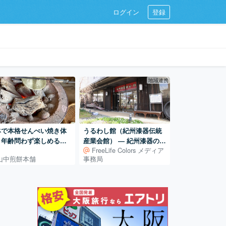
ログイン
登録
地域連携
鉢で本格せんべい焼き体
うるわし館（紀州漆器伝統
！年齢問わず楽しめるス
産業会館） ― 紀州漆器の展
FreeLife Colors メディア
ット
示・体験・販売を担う産地
山中煎餅本舗
事務局
の拠点