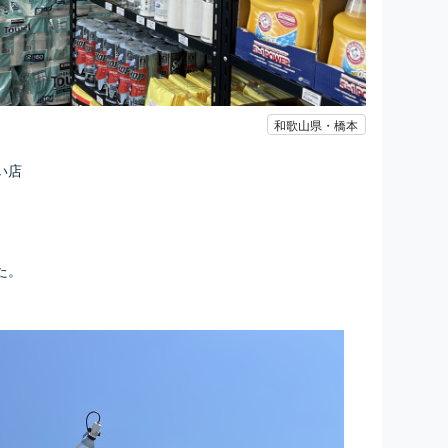
和歌山県・橋本
い店
た。