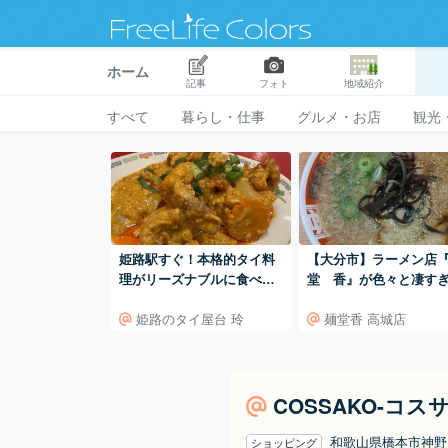
ホーム
記事
フォト
地域紹介
すべて
暮らし・仕事
グルメ・お店
観光
姫路駅すぐ！本格的タイ料
【大分市】ラーメン店
理がリーズナブルに食べら
堂 香』が色々と凄す
れるお店「玲」
た！
姫路のタイ屋台 玲
麺堂香 高城店
COSSAKO-コスサ
和歌山県橋本市神
ショッピング