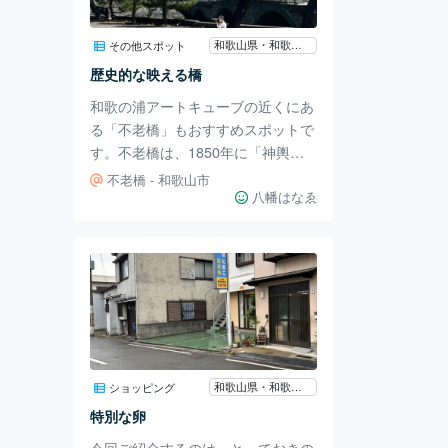
比べセットも。 お料理は肉メイ
ン、海鮮メイン、両方ありとコース
和歌山県・和歌山市・加太
その他スポット
によってさまざまですが、彩りも綺
歴史的な映える橋
麗で味も素敵でした。 特にクエの
和歌の浦アートキューブの近くにあ
焼き物は、ほ
る「不老橋」もおすすめスポットで
す。不老橋は、1850年に「神輿に
乗せたご神体が休憩する場所、御旅
不老橋 - 和歌山市
所へ渡る橋」として作られたものだ
八幡はなゑ
そうです。 そういう橋だと知って
から渡ったからでしょうか、不老橋
を渡ると、なにか一瞬、空気が冷た
くなるような、そんな気配を感じま
した。 不老橋を渡ればそこはも
う、現実とは別の世界。 そんな空
想をしてみると、なんだか、和歌の
浦全体が、特別な場所に思えてきま
和歌山県・和歌山市・加太
ショッピング
す。 橋は意外と急角度なので、上
特別な卵
るのは少し大変ですが、この木に囲
今回ご紹介するのは、とっておきの