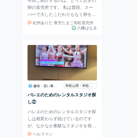
まれた橋の入り口っぽ
卵の直売所です。 私は普段、スー
パーで大したこだわりもなく卵を買
っていますが、「ここの卵を食べた
紀州ありだ 青空たまご高松直売所
ら、普段の卵との違いにびっくりし
八幡はなゑ
ちゃうよ！」とお友達が教えてくれ
たので、チャレンジ。 見てくださ
い！スーパーで買った卵と比べてら
確かに、黄身の色が全然違う！！明
らかに濃ーいオレンジ色で、お箸で
突いてもなかなか潰れませんでし
た。それどころか、つかめそう。
ストレスなく、広い土地で育った若
和歌山県・和歌山市・加太
趣味・習い事・教室
鶏が産んでいる卵だそうで、殻も固
バレエのためのレンタルスタジオ探
くとてもしっかりしています。 お
し②
すすめの食べ方は卵ごは
バレエのためのレンタルスタジオ探
しは相変わらず続けているのです
が、なかなか素敵なスタジオを発見
しました。 素敵ポイントナンバー1
ベルファン