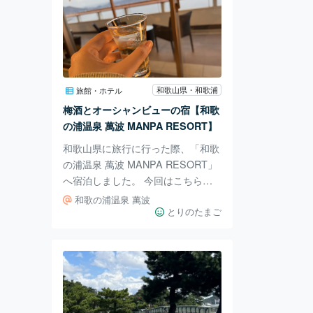
和歌山県・和歌浦
旅館・ホテル
梅酒とオーシャンビューの宿【和歌
の浦温泉 萬波 MANPA RESORT】
和歌山県に旅行に行った際、「和歌
の浦温泉 萬波 MANPA RESORT」
へ宿泊しました。 今回はこちらの
宿をご紹介したいと思います。 オ
和歌の浦温泉 萬波
ーシャンビューの宿というだけあっ
とりのたまご
て、お部屋の周辺もマリンスタイル
なデザインに。 ウェルカムドリン
クでは和歌山らしく梅酒が用意され
ており、夕食でもたくさんの種類の
梅酒から好きなものをいただけまし
た。 三種類を少しずつ飲める飲み