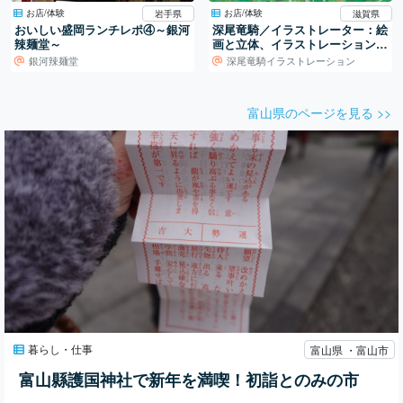
お店/体験
お店/体験
岩手県
滋賀県
おいしい盛岡ランチレポ④～銀河
深尾竜騎／イラストレーター：絵
辣麺堂～
画と立体、イラストレーションの
世界
銀河辣麺堂
深尾竜騎イラストレーション
富山県のページを見る >>
暮らし・仕事
富山県 ・富山市
富山縣護国神社で新年を満喫！初詣とのみの市