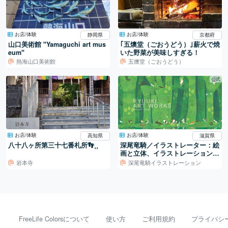
お店/体験
お店/体験
静岡県
京都府
山口美術館 "Yamaguchi art mus
｢五燠堂（ごおうどう）｣薪火で焼
eum"
いた野菜が美味しすぎる！
熱海山口美術館
五燠堂（ごおうどう）
公式
お店/体験
お店/体験
高知県
滋賀県
八十八ヶ所第三十七番札所👣⸒⸒
深尾竜騎／イラストレーター：絵
画と立体、イラストレーションの
世界
岩本寺
深尾竜騎イラストレーション
FreeLife Colorsについて
使い方
ご利用規約
プライバシ