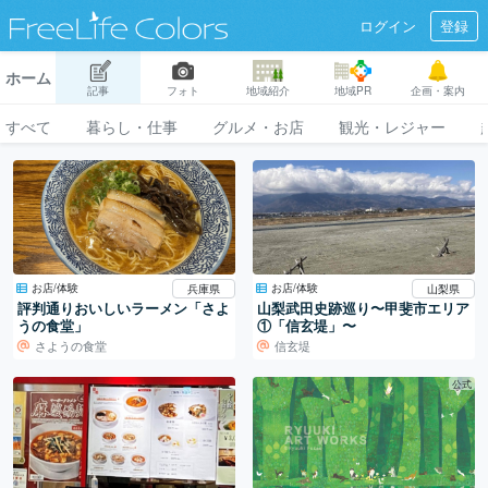
ログイン
登録
ホーム
記事
フォト
地域紹介
地域PR
企画・案内
すべて
暮らし・仕事
グルメ・お店
観光・レジャー
お店/体験
お店/体験
兵庫県
山梨県
評判通りおいしいラーメン「さよ
山梨武田史跡巡り〜甲斐市エリア
うの食堂」
①「信玄堤」〜
さようの食堂
信玄堤
公式