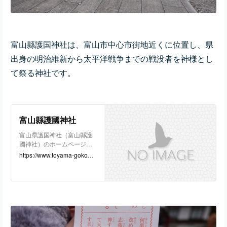
富山縣護国神社は、富山市中心市街地近くに位置し、県
出身の明治維新から太平洋戦争までの戦没者を神様とし
て祭る神社です。
富山縣護國神社
富山県護国神社（富山縣護
國神社）のホームページで
す。縁故の殉国の英霊を追
https://www.toyama-gokoku.
悼する為の神社です。護国
jp/nominoichi/
神社では結婚式、各ご祈願
を承っております。