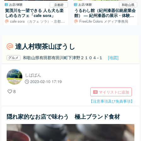
お店/体験
お店/体験
京都府
和歌山県
賀茂川を一望できる 人も犬も楽
うるわし館（紀州漆器伝統産業会
しめるカフェ「cafe sora」
館） ― 紀州漆器の展示・体験・
販売を担う産地の拠点
cafe sora （カフェ ソラ） - 京都府京都市
FreeLife Colors メディア事務局
達人村喫茶山ぼうし
和歌山県有田郡有田川町下津野２１０４−１
[地図]
グルメ
しばばん
2023-02-10 17:19
8
マイリストに追加
【注意事項及び免責事項】
隠れ家的なお店で味わう 極上ブランド食材