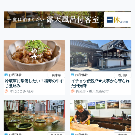
お店/体験
お店/体験
兵庫県
香川県
冷蔵庫に常備したい！福寿の牛す
イチョウ伝説!?🍁火事から守られ
じ煮込み
た円光寺
すじにこみ 福寿
円光寺 - 香川県高松市
地域連携
お店/体験
お店/体験
鹿児島県
大阪府