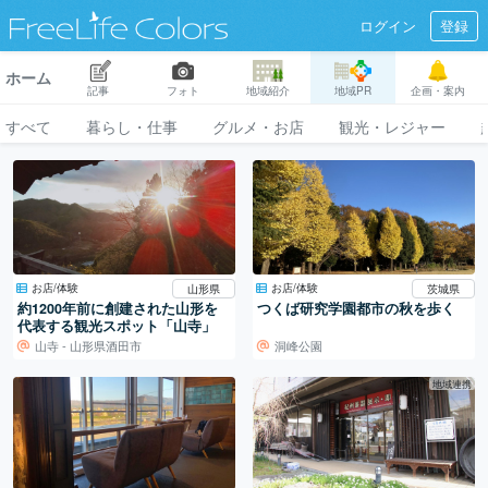
ログイン
登録
ホーム
記事
フォト
地域紹介
地域PR
企画・案内
すべて
暮らし・仕事
グルメ・お店
観光・レジャー
お店/体験
お店/体験
山形県
茨城県
約1200年前に創建された山形を
つくば研究学園都市の秋を歩く
代表する観光スポット「山寺」
山寺 - 山形県酒田市
洞峰公園
地域連携