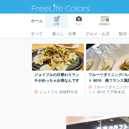
ホーム
記事
フォト
地域紹介
すべて
暮らし・仕事
グルメ・お店
観光
ジョイフルの日替わりラン
フルーツダイニングパ
チがめっちゃお得なんです
ト 8010 南フランス風
家レストラン(栃木県宇
フルーツダイニング
ジョイフル 赤穂野中店
ット 8010 下戸祭本店
市 下戸祭店・駅パセオ