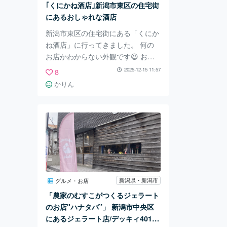
｢くにかね酒店｣新潟市東区の住宅街
しました。 全部食べれましたよ😁
にあるおしゃれな酒店
ソフトドリンクの
新潟市東区の住宅街にある「くにか
ね酒店」に行ってきました。 何の
お店かわからない外観です😆 お酒
ののぼりや、ビールケースがなけれ
2025-12-15 11:57
8
ば本当に「ここって何？」かもしれ
かりん
ないですね。 焼酎やワイン、もち
ろん日本酒もたくさんあります。
他ではあまり見かけないお酒もあり
ました。 角打ちもできます🍶 ここ
で飲める人が羨ましい！！ 特別な
日や、お土産用のお酒を買いたいと
きにおすすめです！ 店舗情報 くり
かね酒店 住所：新潟市東区東中野
新潟県・新潟市
グルメ・お店
山４丁目１−７ 電話： 025-276-551
「農家のむすこがつくるジェラート
1 営業：9:00～19:00 定
のお店"ハナタバ”」 新潟市中央区
にあるジェラート店/デッキィ401徒