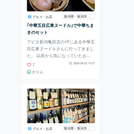
た。 その向こうに、目指してきた
滝の姿がありました。 鳥居から視
新潟県・新潟市江南区
グルメ・お店
線を奥へと向けると、岩壁に挟まれ
｢中華五目広東ヌードル｣で中華ちま
た狭間から、ポスターに載っていた
きのセット
美しい滝が流れ
アピタ新潟亀田店の1Fにある中華五
目広東ヌードルさんに行ってきまし
た。 以前から気になっていたお店
です。 調べてみると、中華ちまき
2025-09-23 10:57
7
のセットがあるらしい。 珍し
かりん
い！！ ということで、こちらがそ
のセットです。 ポテトサラダとデ
ザートの杏仁豆腐付き。 ラーメン
は選べます。こちらはあっさり醤油
です。 私はあんかけ焼きそばを。
量にビックリ！ でも、ピザ用みた
いな平たいお皿だったせいかな？
野菜たっぷりで海鮮が豪華です✨ 薄
新潟県・新潟市東区
グルメ・お店
味だったので途中で酢と醤油で味変