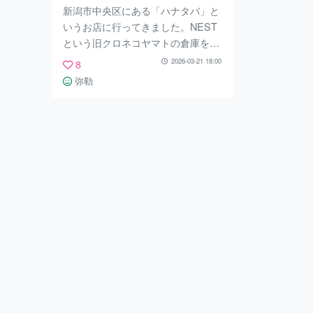
歩18分
新潟市中央区にある「ハナタバ」と
いうお店に行ってきました。NEST
という旧クロネコヤマトの倉庫をリ
ノベーションした建物に併設されて
2026-03-21 18:00
8
いるジェラート屋さんです。 ハナ
弥勒
タバさんの他にもコーヒー店、カヌ
レ専門店、雑貨・古着屋さん、服屋
さん、夏にはかき氷など 色々なお
店がNESTには併設されています。
ぜひ他のお店にも行ってみてくださ
い！！ 店内はドライフラワーの装
飾がされていて、すごくおしゃれで
可愛かったです。期間限定の越後姫
のジェラート大福というのもあって
とても美味しそうでした。冬季期間
は後ろから入る形