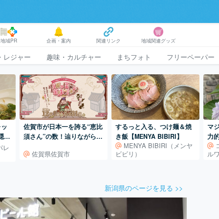
地域PR
企画・案内
関連リンク
地域関連グッズ
・レジャー
趣味・カルチャー
まちフォト
フリーペーパー
レッ
佐賀市が日本一を誇る“恵比
するっと入る、つけ麺＆焼
マジ
隠れ
須さん”の数！辿りながら散
き飯【MENYA BIBIRI】
力
MENYA BIBIRI（メンヤ
都宮
策する謎解きゲームでもっ
パレ
佐賀県佐賀市
ビビリ）
ル
店)
と身近に。
新潟県のページを見る >>