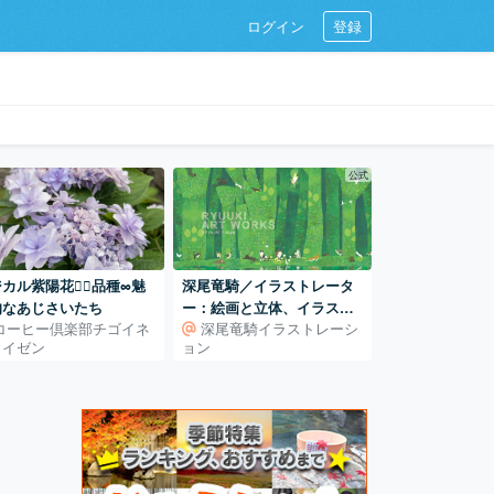
ログイン
登録
公式
カル紫陽花🧙‍♀️品種∞魅
深尾竜騎／イラストレータ
的なあじさいたち
ー：絵画と立体、イラスト
コーヒー倶楽部チゴイネ
深尾竜騎イラストレーシ
レーションの世界
ワイゼン
ョン