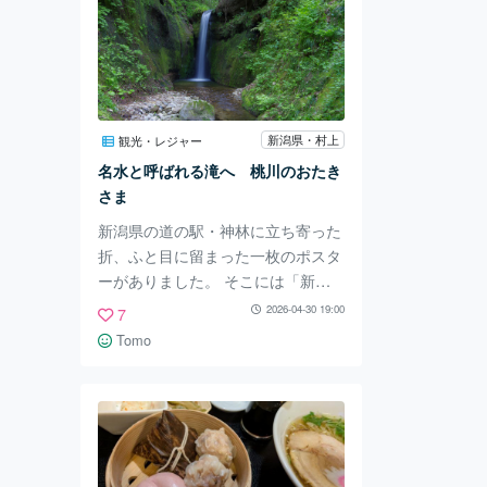
新潟県・村上
観光・レジャー
名水と呼ばれる滝へ 桃川のおたき
さま
新潟県の道の駅・神林に立ち寄った
折、ふと目に留まった一枚のポスタ
ーがありました。 そこには「新潟
県の名水」という言葉とともに、美
2026-04-30 19:00
7
しい滝の写真が載っていました。
Tomo
その景色に心を惹かれ、「桃川のお
たきさま」を訪ねてみることにしま
した。 目的地は国道290号線の道中
にあり、アクセスがしやすいです。
駐車場に着くと、すぐ近くに木で組
まれた鳥居が、静かに立っていまし