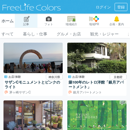
ログイン
登録
ホーム
記事
フォト
地域紹介
地域PR
企画・案内
すべて
暮らし・仕事
グルメ・お店
観光・レジャー
お店/体験
お店/体験
神奈川県
京都府
サザンCモニュメントとピンクの
築100年のレトロ洋館「銀月アパ
ライト
ートメント」
茅ヶ崎サザンC
銀月アパートメント
公式