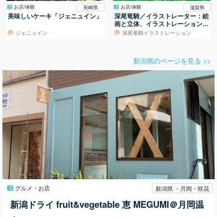
お店/体験
お店/体験
長崎県
滋賀県
美味しいケーキ「ジェニュイン」
深尾竜騎／イラストレーター：絵
画と立体、イラストレーションの
世界
ジェニュイン
深尾竜騎イラストレーション
新潟県のページを見る >>
グルメ・お店
新潟県 ・月岡・咲花
新潟ドライ fruit&vegetable 恵 MEGUMI＠月岡温