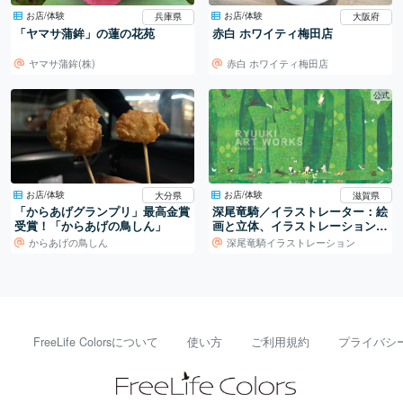
お店/体験
お店/体験
兵庫県
大阪府
「ヤマサ蒲鉾」の蓮の花苑
赤白 ホワイティ梅田店
ヤマサ蒲鉾(株)
赤白 ホワイティ梅田店
公式
お店/体験
お店/体験
大分県
滋賀県
「からあげグランプリ」最高金賞
深尾竜騎／イラストレーター：絵
受賞！「からあげの鳥しん」
画と立体、イラストレーションの
世界
からあげの鳥しん
深尾竜騎イラストレーション
FreeLife Colorsについて
使い方
ご利用規約
プライバシ