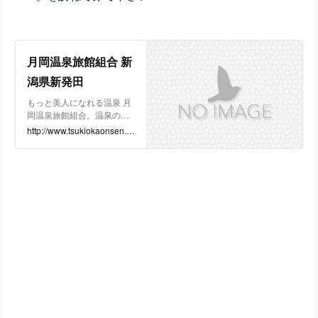
月岡温泉旅館組合 新
潟県新発田
もっと美人になれる温泉 月
岡温泉旅館組合。温泉の魅
力や旅館、温泉街を紹介し
http://www.tsukiokaonsen.g
ています。月岡温泉で心に
r.jp/megumi/
贅沢なひと時をお過ごしく
ださい。