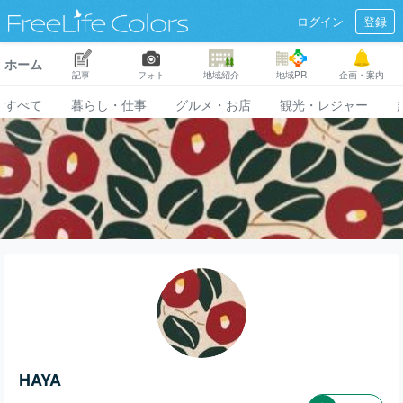
ログイン
登録
ホーム
記事
フォト
地域紹介
地域PR
企画・案内
すべて
暮らし・仕事
グルメ・お店
観光・レジャー
HAYA