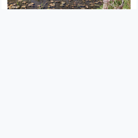
観光・レジャー
神奈川県・箱根
開園50周年＊『箱根湿生花園』の春
HAYA
2026-04-26 10:46
グルメ・お店
神奈川県・横浜
スペシャルティコーヒー＆インド人監修カレー＠珈琲日和