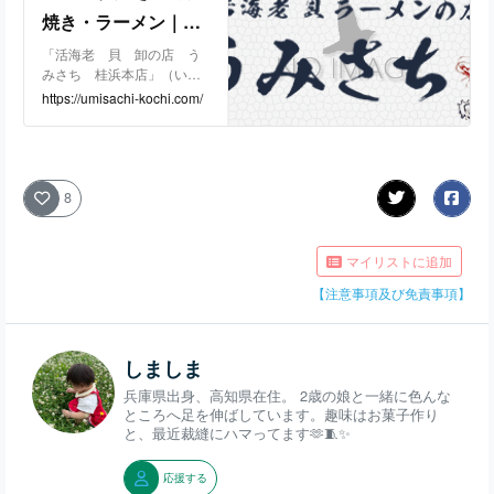
焼き・ラーメン｜活
海老 貝 卸の店 うみ
「活海老 貝 卸の店 う
みさち 桂浜本店」（いき
さち 桂浜本店
えびかいおろしのみせうみ
https://umisachi-kochi.com/
さち）は高知県高知市を拠
点に活貝の卸販売、活貝ラ
ーメン、貝焼き・海鮮焼き
料理を提供しています。お
気軽にお越しくださいま
8
せ。【住所：高知県高知市
横浜東町13-11 電話番号：
088-837-2002】
マイリストに追加
【注意事項及び免責事項】
しましま
兵庫県出身、高知県在住。 2歳の娘と一緒に色んな
ところへ足を伸ばしています。趣味はお菓子作り
と、最近裁縫にハマってます🫶🧵✨
応援する