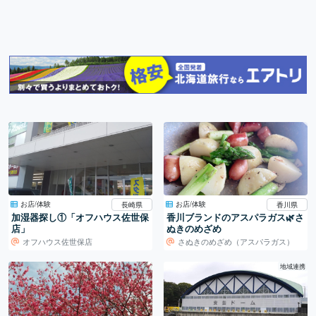
お店/体験
お店/体験
長崎県
香川県
加湿器探し①「オフハウス佐世保
香川ブランドのアスパラガス🌿さ
店」
ぬきのめざめ
オフハウス佐世保店
さぬきのめざめ（アスパラガス）
地域連携