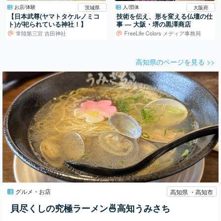
お店/体験
人/団体
茨城県
大阪府
【日本武尊(ヤマトタケルノミコ
技術を伝え、形を変える仏壇の仕
ト)が祀られている神社！】
事 ― 大阪・堺の黒澤商店
常陸第三宮 吉田神社
FreeLife Colors メディア事務局
高知県のページを見る >>
グルメ・お店
高知県 ・高知市
貝尽くしの究極ラーメン🍜高知うみさち