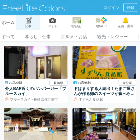
ログイン
登録
ホーム
記事
フォト
地域紹介
地域PR
企画・案内
すべて
暮らし・仕事
グルメ・お店
観光・レジャー
お店/体験
お店/体験
長崎県
大分県
外人BAR近くのハンバーガー「ブ
ドはまりする人続出！たまご屋さ
ルースカイ」
んが作る卵のスイーツが食べられ
る「すずらん食品館」
ブルースカイ - 長崎県佐世保市
すずらん食品館
地域連携