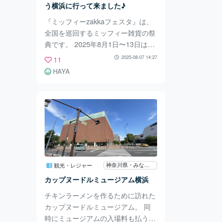
う横浜に行って来ました♪
などもできたり店員さん
『ミッフィーzakkaフェスタ』は、
全国を巡回するミッフィー雑貨の祭
典です。 2025年8月1日〜13日は、
そごう横浜店8階で開催中！ （10:0
2025-08-07 14:27
11
0〜20:00） 今年はミッフィー生誕7
HAYA
0年のメモリアルイヤーでもあり、
会場はブルーナカラーで彩られてい
ます。 可愛らしいフォトスポット
もあり！ タオルやTシャツ、タンブ
ラー、文房具、ぬいぐるみ・・・
ありとあらゆるミッフィーグッズの
中から、今回は入浴剤を購入しまし
た。 会場でグッズを購入すると、
神奈川県・みなとみらい
観光・レジャー
来月（2025年9月13日〜）開催され
カップヌードルミュージアム横浜
るミッフィー展の優
チキンラーメンを作るために訪れた
カップヌードルミュージアム。 同
時にミュージアムの入場料も払うの