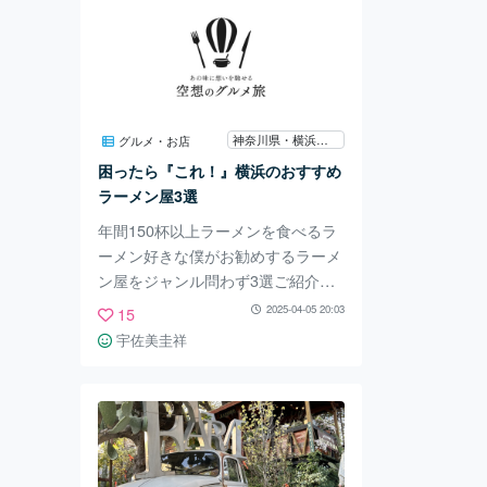
神奈川県・横浜市港北区、都筑区
グルメ・お店
困ったら『これ！』横浜のおすすめ
ラーメン屋3選
年間150杯以上ラーメンを食べるラ
ーメン好きな僕がお勧めするラーメ
ン屋をジャンル問わず3選ご紹介致
します！もうすぐ夏がやってきます
2025-04-05 20:03
15
よね！？そんな季節には『ラーメ
宇佐美圭祥
ン』だと思うので、この記事を見終
わったくらいにはラーメン屋に向か
ってた(笑)くらいのつもりで見てく
れると嬉しいです。 このラーメン
は神奈川県横浜市港北区日吉2丁目
に位置する二郎系専門店どんです。