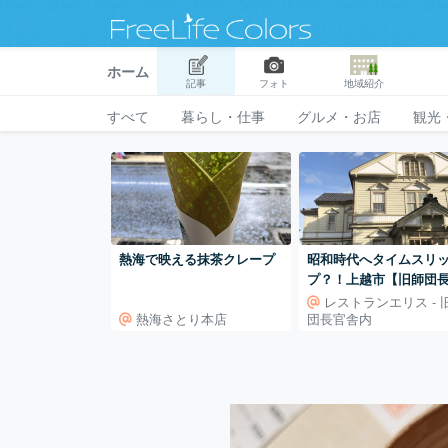
ホーム
記事
フォト
地域紹介
すべて
暮らし・仕事
グルメ・お店
観光
熱海で映える抹茶クレープ
昭和時代へタイムスリ
プ？！上越市【旧師団
舎】
レストランエリス - 
熱海さとり本店
団長官舎内