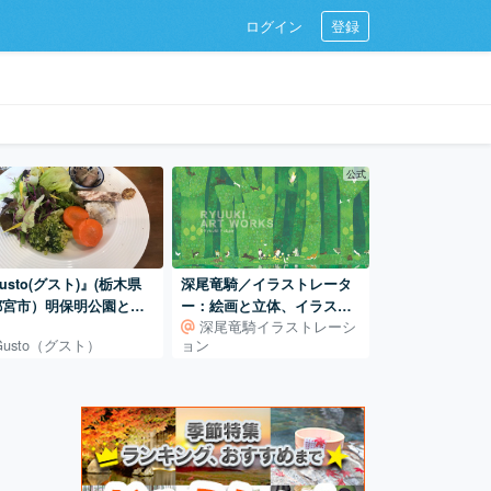
ログイン
登録
公式
usto(グスト)』(栃木県
深尾竜騎／イラストレータ
都宮市）明保明公園と私
ー：絵画と立体、イラスト
深尾竜騎イラストレーシ
文化会館のお隣
レーションの世界
Gusto（グスト）
ョン