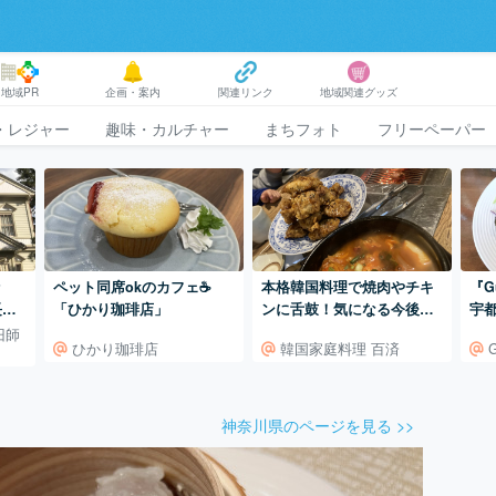
地域PR
企画・案内
関連リンク
地域関連グッズ
・レジャー
趣味・カルチャー
まちフォト
フリーペーパー
ペット同席okのカフェ☕️
ッ
本格韓国料理で焼肉やチキ
『G
「ひかり珈琲店」
長官
ンに舌鼓！気になる今後の
宇
経営…。
立
旧師
ひかり珈琲店
韓国家庭料理 百済
神奈川県のページを見る >>