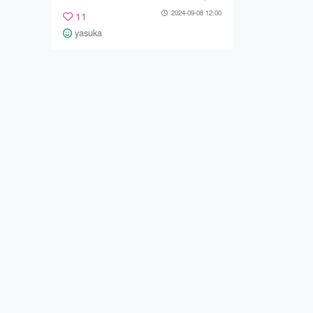
で、一緒に中を見学してきました。
2024-09-08 12:00
11
チキンラーメンを作ってすぐにシア
yasuka
ターの上映が始まるとのことで、行
ってみました。 百福シアターは安
藤百福さんの生涯を、CGアニメー
ションで展開する子どもにわかりや
すい内容になっています。 安藤百
福さんの世界的な発明と「クリエイ
ティブシンキング＝創造的思考」の
原点となる「6つのキーワード」わ
かりやすく紹介してくれました。
男の子はどうして一番前に行きたが
るのでしょうか。