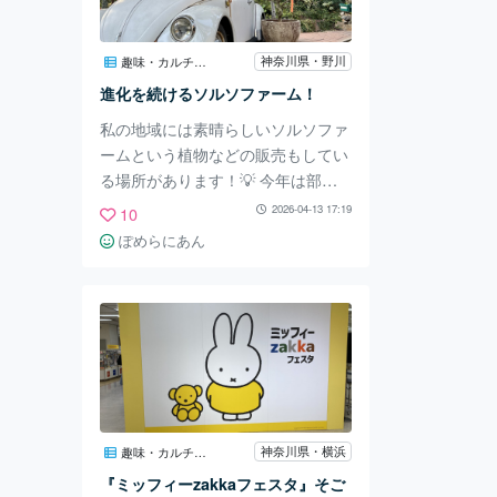
二郎系ラーメンと言えばこの沢山の
野菜と油ですよね。何でここが一押
神奈川県・野川
趣味・カルチャー
しかというと、ラーメンの量が少な
進化を続けるソルソファーム！
く、麺が選べる点です。やっぱり二
郎系ラーメンって量
私の地域には素晴らしいソルソファ
ームという植物などの販売もしてい
る場所があります！💡 今年は部活
を仮引退しているため土日しかやっ
2026-04-13 17:19
10
ていないソルソファームに行くこと
ぽめらにあん
ができ、勉強の気分転換によく訪れ
ています！💖 ソルソファームはよ
く改装工事などを行い、日々素敵に
なり続けているのですが、とうとう
新エリアが完成して見に行きまし
た！！熱帯を彷彿とさせる空間が非
常によかったです！その他にも細か
くみてみるとたくさん変わっていて
神奈川県・横浜
趣味・カルチャー
いつ行っても大好きな場所で愛され
『ミッフィーzakkaフェスタ』そご
る理由がとてもわかります🌵 食事