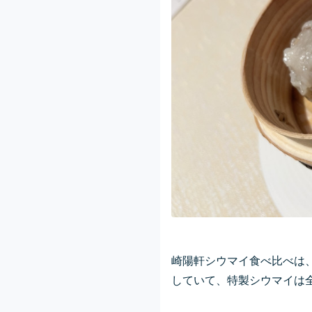
崎陽軒シウマイ食べ比べは
していて、特製シウマイは