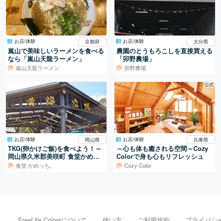
お店/体験
お店/体験
京都府
大分県
嵐山で美味しいラーメンを食べる
農園のとうもろこしを直接買える
なら「嵐山天龍ラーメン」
「卯野農場」
嵐山天龍ラーメン
卯野農場
公式
お店/体験
お店/体験
岡山県
兵庫県
TKG(卵かけご飯)を食べよう！～
～心も体も癒される空間～Cozy
岡山県久米郡美咲町 食堂かめっ
Colorで身も心もリフレッシュ
ち。～
食堂 かめっち。
Cozy Color
FreeLife Colorsについて
使い方
ご利用規約
プライバシ