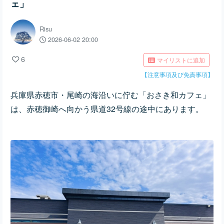
ェ」
Risu
2026-06-02 20:00
6
マイリストに追加
【注意事項及び免責事項】
兵庫県赤穂市・尾崎の海沿いに佇む「おさき和カフェ」
は、赤穂御崎へ向かう県道32号線の途中にあります。