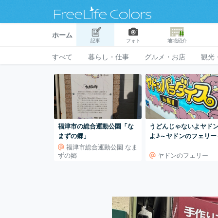
ホーム
記事
フォト
地域紹介
すべて
暮らし・仕事
グルメ・お店
観光
福津市の総合運動公園「な
うどんじゃないよヤド
まずの郷」
よ♪～ヤドンのフェリー
福津市総合運動公園 なま
ずの郷
ヤドンのフェリー