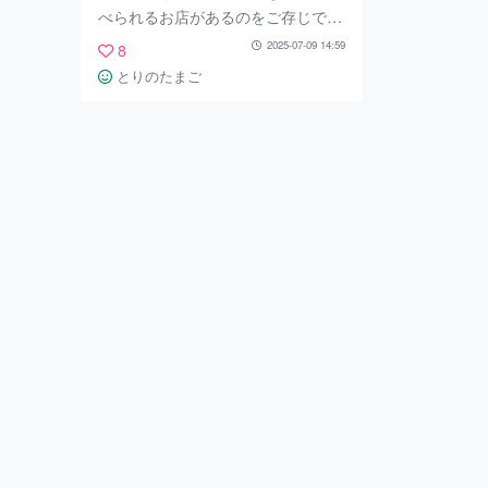
べられるお店があるのをご存じでし
ょうか？ 「青いナポリ」という、
2025-07-09 14:59
8
ナポリ製の薪窯で焼くピザが目玉の
とりのたまご
お店で、そのほかにもイタリア料理
がたくさんメニューにあります。
大きな窓からてんしばの広大な景色
を眺めながら、ソーセージなどをい
ただいてランチのみをするのも乙な
もの。 ピザはぱりっと焼き上が
り、さすが本格派の味わい！ パス
タメニューもとてもおいしかったで
す。 大人気のお店なので、もし行
くとなれば予約をしておくことをオ
ススメします。特に週末や