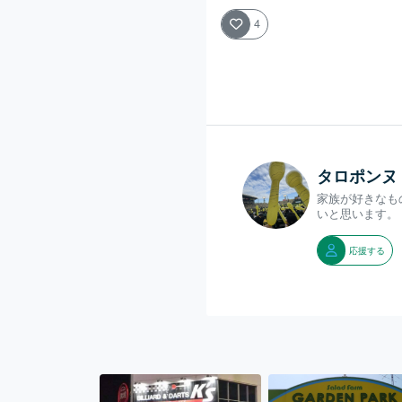
4
タロポンヌ
家族が好きなも
いと思います。
応援する