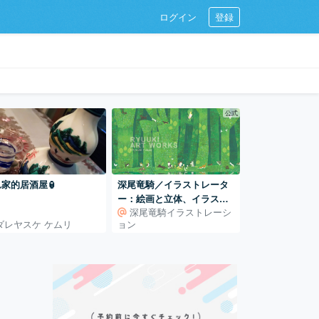
ログイン
登録
公式
家的居酒屋🏮
深尾竜騎／イラストレータ
ー：絵画と立体、イラスト
深尾竜騎イラストレーシ
レーションの世界
ダレヤスケ ケムリ
ョン