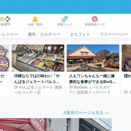
地域PR
企画・案内
関連リンク
地域関連グッズ
・レジャー
趣味・カルチャー
まちフォト
フリーペーパー
ンだ
沖縄ならではの味わい「や
人もワンちゃんも一緒に健
隠れ
～
んばるジェラートパルコシ
康的な食事ができるBioGai
やんばるジェラート 浦添
BioGaia（バイオガイ
ティ店」
aジャパンの冠高原ドッグパ
パルコシティ店
ア）冠高原ドッグパーク
ーク「Wan’s Garden」
大阪府のページを見る >>