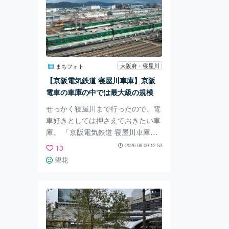
大阪府・寝屋川
まちフォト
【京阪電気鉄道 寝屋川車庫】京阪
電車の車庫の中では最大級の規模
せっかく寝屋川まで行ったので、電
車好きとしては押さえておきたい車
庫。 「京阪電気鉄道 寝屋川車庫」
は寝屋川駅と萱島駅の、ちょうど真
2026-06-09 12:52
13
ん中あたりにあります。 こちらは
望花
京阪電車の車庫の中では最大です。
私は寝屋川駅から発車した電車内か
ら撮影しました。 南に向かうほど
広くなる扇型です。 めちゃくちゃ
線路！ うぉー！びっしり！！！ も
ちろん整備が出来る施設もあり、予