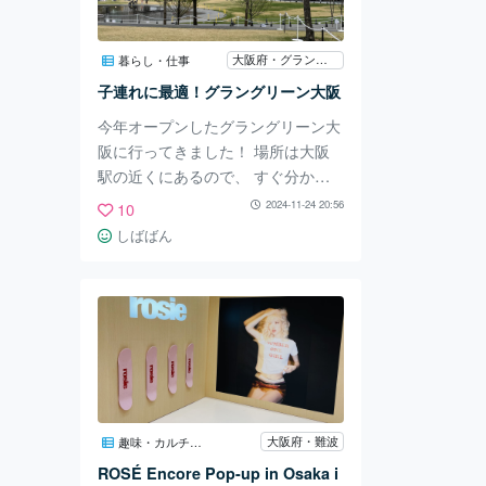
約必須ですが見学もできます。 一
般公開は年に1回のようです。 今年
大阪府・グラングリーン大阪
暮らし・仕事
は過ぎてしまったみたい・・・ こ
子連れに最適！グラングリーン大阪
のあたりが南の端です。 来年は一
般公開に行こ
今年オープンしたグラングリーン大
阪に行ってきました！ 場所は大阪
駅の近くにあるので、 すぐ分かり
ました。 グラングリーン大阪に向
2024-11-24 20:56
10
かっている人達が 多くいますの
しばばん
で、その人達についていったらスム
ーズに着きました。 大阪駅周辺は
人が多く疲れますが、 グラングリ
ーン大阪エリアに入ると 緑が豊富
で空気が澄んでいました🌳 グラン
グリーン大阪にはカフェ店など あ
りますが、少しお高めでした。
子連れなどはテイクアウトしたもの
大阪府・難波
趣味・カルチャー
や、 手作り弁当などを公園にある
ROSÉ Encore Pop-up in Osaka i
椅子に座って 食べていました。 噴