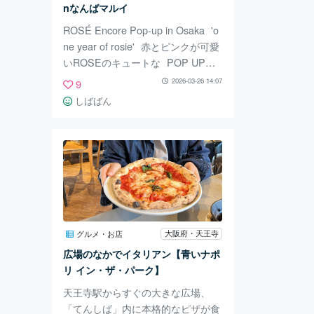
nなんばマルイ
水がでている時間は
ROSÉ Encore Pop-up in Osaka 'o
ne year of rosie' 赤とピンクが可愛
いROSEのキュートな POP UPイ
ベントに遊びにいってきました〜♡
2026-03-26 14:07
9
写真スポットもあって、 オシャレ
しばばん
空間でした！！ 場内にはかわいい
グッズがたくさん♪ 傘、キーホル
ダー、グラス、携帯ケース、メモ帳
など可愛いものだらけでした♡ 春
に向けて新しいアイテムゲットした
い人にもおすすめです♡ 帽子や服
も可愛いくて、見ているだけでもワ
クワクして楽しかったです！ 3/29
大阪府・天王寺
グルメ・お店
までなんばマルイでや
広場のなかでイタリアン【青いナポ
リ イン・ザ・パーク】
天王寺駅からすぐの大きな広場、
「てんしば」内に本格的なピザが食