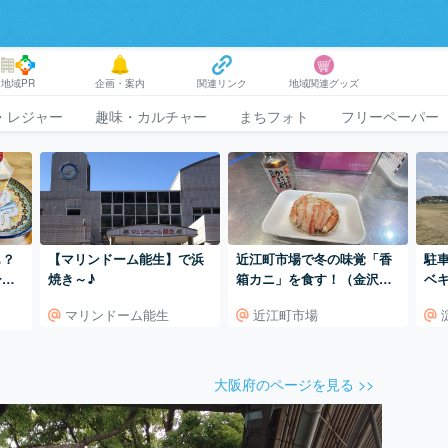
地域PR
企画・案内
関連リンク
地域関連グッズ
・レジャー
趣味・カルチャー
まちフォト
フリーペーパー
も？
【マリンドーム能生】で浜
近江町市場で冬の味覚「香
駐
ーシ
焼き～♪
箱カニ」を食す！（金沢
ベ
市）
マリンドーム能生
近江町市場
大阪府のページを見る >>