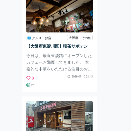
大阪府・その他
グルメ・お店
【大阪府東淀川区】喫茶サボテン
今日は、最近東淡路にオープンした
カフェへお邪魔してきました。 本
格的な中華をいただける注目のお店
とのことです。早速入ってみましょ
2026-07-10 21:43
8
う！ お店に入ると…壁や本棚を飾
nt
る観葉植物、珍しい人形などのイン
テリアがお洒落です。 本棚にはア
ート系、人文学系のタイトルが並ん
でいます。 ランチは大体900〜1,20
0円台で、プラス250円でコーヒー
を付けられます。 今回は麻婆豆腐
のランチをいただきました。 これ