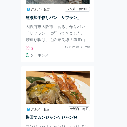
は…花椒でしょうか？香辛料の香り
大阪府・瓢箪山
グルメ・お店
がしっかり効いたピリ辛です。 お
無添加手作りパン「サフラン」
店の方から「辛いの大丈夫です
か？」と声を
大阪府東大阪市にある手作りパン
「サフラン」に行ってきました。
最寄り駅は、近鉄奈良線「瓢箪山」
駅です。 何度も訪れたことのある
2026-06-02 16:55
5
パン屋さんです。 夕方17時過ぎに
タロポンヌ
行ったのですが、たくさんのパンが
並んでいました。 毎日120種類ほど
のパンが並ぶようです。 お店の情
報としては、1991年オープン。素
材や製法にこだわって石窯で焼かれ
ているそうです。 店の手前には、
あんパンやクリームパンなどのシン
プルなパンが並んでいましたが、奥
大阪府・梅田
グルメ・お店
には惣菜パンがたくさんありまし
梅田でカンジャンケジャン🦀
た。 今回購入したパンです。弟が
好きなトトロのパ
マンジョッオヒャンジョッパル＆ソ