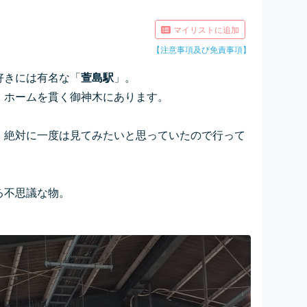
マイリストに追加
【注意事項及び免責事項】
好きには有名な「
萱島駅
」。
、ホームを貫く御神木にあります。
、絶対に一度は見てみたいと思っていたので行って
る不思議な物。