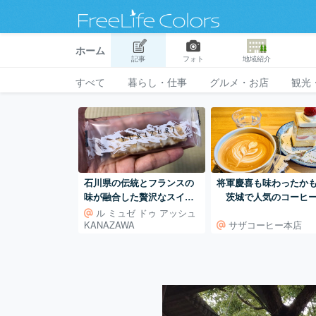
ホーム
記事
フォト
地域紹介
すべて
暮らし・仕事
グルメ・お店
観光
石川県の伝統とフランスの
将軍慶喜も味わったか
味が融合した贅沢なスイー
茨城で人気のコーヒ
ツ
ョップ サザコーヒー
ル ミュゼ ドゥ アッシュ
KANAZAWA
サザコーヒー本店