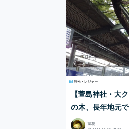
観光・レジャー
【萱島神社・大
の木、長年地元
望花