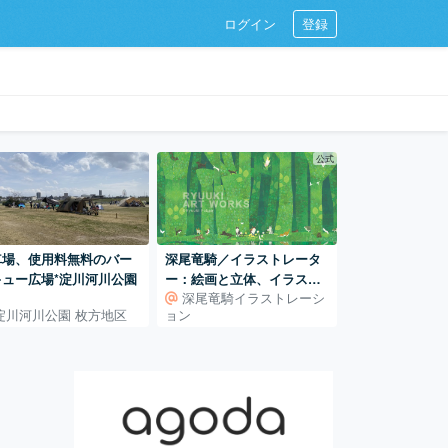
ログイン
登録
公式
車場、使用料無料のバー
深尾竜騎／イラストレータ
キュー広場*淀川河川公園
ー：絵画と立体、イラスト
深尾竜騎イラストレーシ
レーションの世界
淀川河川公園 枚方地区
ョン