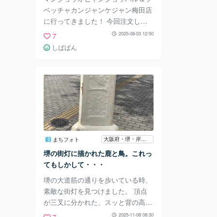
ベッチャカンジャンケジャン梅田店
に行ってきました！ 今回注文した
のは、 カンジャンケジャン&カンジ
2025-08-03 12:50
7
ャンセウセット 3200円。 セット内
しばばん
容は キムチ おかず 韓国のり チャプ
チェ チュクミ マンドゥック（餃子
スープ） とびこチュモッパ。 ただ
おひとりさまだったので チュクミ
は付かず…。 チュクミは2人様から
らしい、、、 気を取り直して、 い
ざ実食！ えびは美味しかった！ カ
ンジャンケジャンは少し生臭い？気
大阪府・堺・岸和田・関西空港
まちフォト
がして。 本場の韓国で食べたこと
堺の街灯に描かれた鹿と鳥。これっ
ないので、 カンジャンケジャ
てもしかして・・・
堺の大道筋の通りを歩いている時、
素敵な街灯を見つけました。 頂点
が三叉に分かれた、スッと背の高い
白い街灯。 特に気になったのは絵
2025-11-08 08:30
7