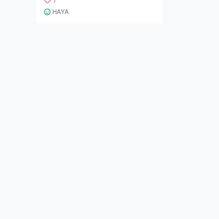
が描かれている支柱の部分です。
HAYA
蔓と鹿・・・でしょうか。 美しく
て思わず目を奪われてしまいまし
た。 目線を上に動かすと、 鹿の絵
と堺市のマークの間に、一羽の鳥を
発見。 鳥と鹿・・・何か堺と縁が
あるのだろうか？ そこで調べてみ
ると、日本書紀にこんな興味深い話
があることを知りました。 ー仁徳
天皇が河内の石津原に陵を造ること
決め、施工が始まった。するとそこ
に、鹿が飛び込んでき