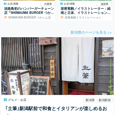
お店/体験
お店/体験
兵庫県
滋賀県
淡路島初のハンバーガーチェーン
深尾竜騎／イラストレーター：絵
店『SHIMAUMA BURGER つかし
画と立体、イラストレーションの
ん店』
世界
SHIMAUMA BURGER つかしん店
深尾竜騎イラストレーション
新潟県のページを見る >>
グルメ・お店
新潟県 ・新潟駅前
｢土筆｣新潟駅前で和食とイタリアンが楽しめるお