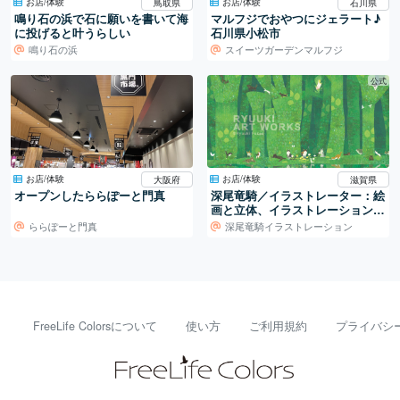
お店/体験
お店/体験
鳥取県
石川県
鳴り石の浜で石に願いを書いて海
マルフジでおやつにジェラート♪
に投げると叶うらしい
石川県小松市
鳴り石の浜
スイーツガーデンマルフジ
公式
お店/体験
お店/体験
大阪府
滋賀県
オープンしたららぽーと門真
深尾竜騎／イラストレーター：絵
画と立体、イラストレーションの
世界
ららぽーと門真
深尾竜騎イラストレーション
FreeLife Colorsについて
使い方
ご利用規約
プライバシ