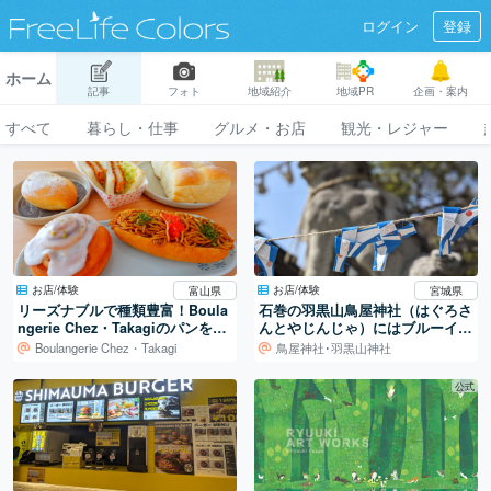
ログイン
登録
ホーム
記事
フォト
地域紹介
地域PR
企画・案内
すべて
暮らし・仕事
グルメ・お店
観光・レジャー
お店/体験
お店/体験
富山県
宮城県
リーズナブルで種類豊富！Boula
石巻の羽黒山鳥屋神社（はぐろさ
ngerie Chez・Takagiのパンを味
んとやじんじゃ）にはブルーイン
わってみました
パルスのおみぐじがあるんです。
Boulangerie Chez・Takagi
鳥屋神社･羽黒山神社
公式