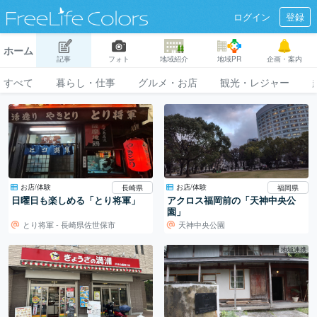
ログイン
登録
ホーム
記事
フォト
地域紹介
地域PR
企画・案内
すべて
暮らし・仕事
グルメ・お店
観光・レジャー
お店/体験
お店/体験
長崎県
福岡県
日曜日も楽しめる「とり将軍」
アクロス福岡前の「天神中央公
園」
とり将軍 - 長崎県佐世保市
天神中央公園
地域連携