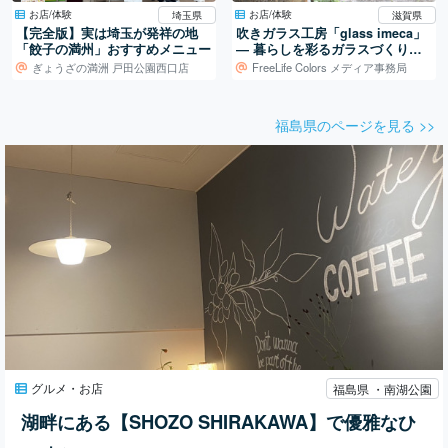
お店/体験
お店/体験
埼玉県
滋賀県
【完全版】実は埼玉が発祥の地
吹きガラス工房「glass imeca」
「餃子の満州」おすすめメニュー
― 暮らしを彩るガラスづくり／
滋賀・葛川
ぎょうざの満洲 戸田公園西口店
FreeLife Colors メディア事務局
福島県のページを見る >>
グルメ・お店
福島県 ・南湖公園
湖畔にある【SHOZO SHIRAKAWA】で優雅なひ