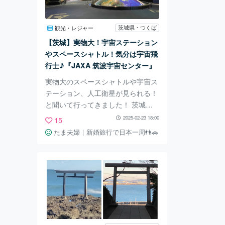
初の本格的ワイン醸造場を完成させ
ました。かつてワイン醗酵室だった
茨城県・つくば
観光・レジャー
建物で、明治時代・大正時代を駆け
【茨城】実物大！宇宙ステーション
抜けた熱い想いが残されています。
やスペースシャトル！気分は宇宙飛
ここではお
行士♪『JAXA 筑波宇宙センター』
実物大のスペースシャトルや宇宙ス
テーション、人工衛星が見られる！
と聞いて行ってきました！ 茨城県
つくば市。 綺麗な家々が並ぶ閑静
2025-02-23 18:00
15
な住宅地を抜けると… 巨大なスペ
たま夫婦｜新婚旅行で日本一周👫🚗
ースシャトルが出迎えてくれまし
た！でかい！ ここは「JAXA筑波宇
宙センター」🚀 日本の宇宙開発の
中核を担う重要な拠点の一つで、研
究開発や試験が日々行われている場
所。 この施設内には、一般の人向
けに無料で見学できる展示施設があ
ります！ その名も「スペースドー