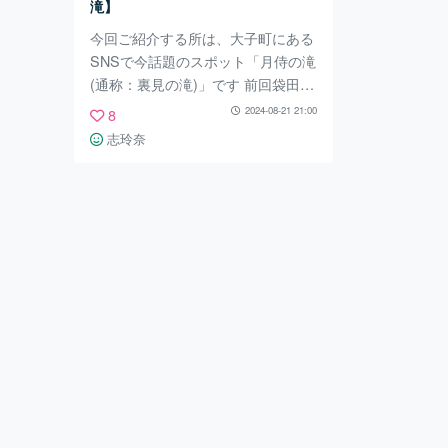
滝】
「幸運の亀」が奉納さ
今回ご紹介する所は、大子町にある
SNSで今話題のスポット「月侍の滝
(通称：裏見の滝)」です 前回袋田の
滝を紹介しましたが、今回はこちら
2024-08-21 21:00
8
の滝を紹介します。 月侍の滝はGoo
志玲奈
gleマップの説明によると「落差 17
m、鮮やかな楓の木に囲まれた静か
な滝。」と記載されており、まわり
は緑に囲まれた自然豊かな場所にな
っています。 私は今回初めて訪れ
ましたが、月侍の滝のまわりは緑に
囲まれ、また駐車場から月侍の滝に
向かう道もとても自然豊かなところ
でした。大子町と言ったら日本三大
瀑布で有名な袋田の滝があります
が、