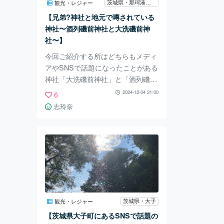
茨城県・那珂湊・大洗
観光・レジャー
ム」！ 実物大のロケットや人工衛
【兄弟?神社と地元で噂されている
星のモデルなどが展示されていて、
神社〜酒列磯前神社と大洗磯前神
日本の宇宙開発
社〜】
今回ご紹介する所はどちらもメディ
アやSNSで話題になったことがある
神社「大洗磯前神社」と「酒列磯前
神社」です。しかもこの2つの神社
2024-12-04 21:00
6
は兄弟？神社とも言われているので
志玲奈
すが、その理由もご紹介します。
まず最初にご紹介する神社は、ひた
ちなか市にありSNSやメディアでも
取り上げられた事がある神社「酒列
磯前神社」です 酒列磯前神社は、
病気平癒の神社としても知られる神
社で、「酒列磯前神社の樹叢」や
「海の見える鳥居」も有名です。ど
茨城県・大子
観光・レジャー
ちらも神秘的でとても素敵な場所で
【茨城県大子町にあるSNSで話題の
す。そして、二の鳥居の近くには