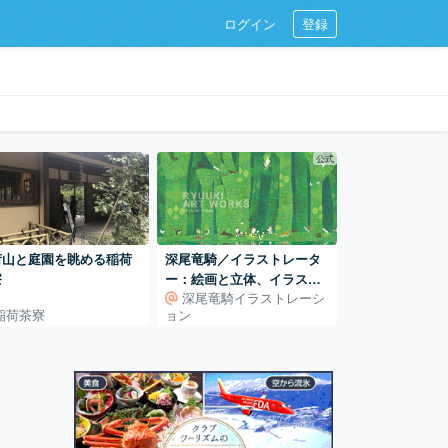
ログイン
登録
公式
荷山と庭園を眺める稲荷
深尾竜騎／イラストレータ
寮
ー：絵画と立体、イラスト
深尾竜騎イラストレーシ
レーションの世界
稲荷茶寮
ョン