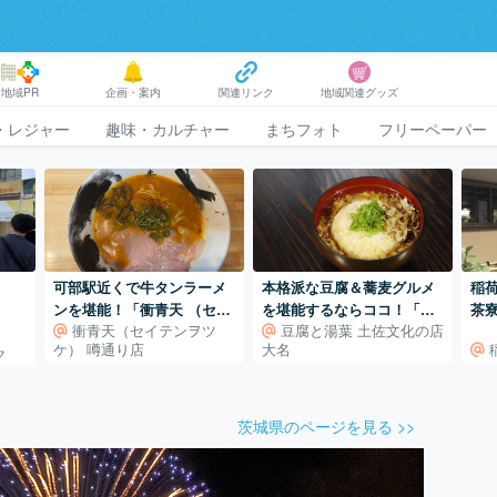
地域PR
企画・案内
関連リンク
地域関連グッズ
・レジャー
趣味・カルチャー
まちフォト
フリーペーパー
！
可部駅近くで牛タンラーメ
本格派な豆腐＆蕎麦グルメ
稲
】
ンを堪能！「衝青天 （セイ
を堪能するならココ！「豆
茶
衝青天（セイテンヲツ
豆腐と湯葉 土佐文化の店
テンヲ ツケ）噂通り店」
腐と湯葉 土佐文化の店 大
ケ） 噂通り店
大名
ク
（広島県安佐北区可部）
名」
茨城県のページを見る >>