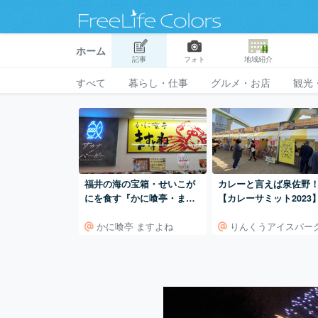
ホーム
記事
フォト
地域紹介
すべて
暮らし・仕事
グルメ・お店
観光
福井の海の宝箱・せいこが
カレーと言えば泉佐野
にを食す『かに喰亭・ます
【カレーサミット2023
よね』
かに喰亭 ますよね
りんくうアイスパー