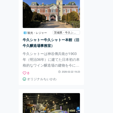
茨城県・牛久シャトー
観光・レジャー
牛久シャトー牛久シャトー本館（旧
牛久醸造場事務室）
牛久シャトーは神谷傳兵衛が1903
年（明治36年）に建てた日本初の本
格的なワイン醸造場の建物を今に残
す施設です。 当時の壮麗なまま今
2026-02-22 19:23
8
も建ち続ける牛久醸造場の事務室・
オリジナルちいかわ
醗酵室・貯蔵庫は、明治中の歴史的
価値の高さと産業技術史上の重要
性、また明治期の意匠の資料として
も価値が高いとして国の重要文化財
に指定されています。 神谷傳兵衛
は1856年(安政3年)に誕生し、日本