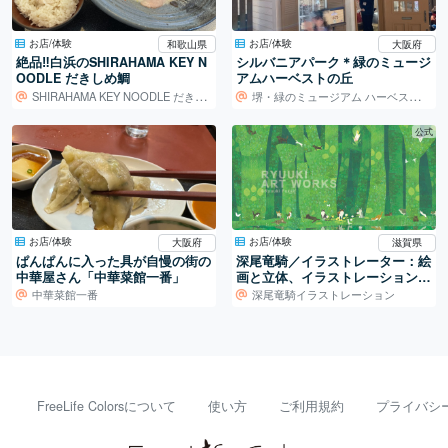
お店/体験
お店/体験
和歌山県
大阪府
絶品‼️白浜のSHIRAHAMA KEY N
シルバニアパーク＊緑のミュージ
OODLE だきしめ鯛
アムハーベストの丘
SHIRAHAMA KEY NOODLE だきしめ鯛
堺・緑のミュージアム ハーベストの丘
公式
お店/体験
お店/体験
大阪府
滋賀県
ぱんぱんに入った具が自慢の街の
深尾竜騎／イラストレーター：絵
中華屋さん「中華菜館一番」
画と立体、イラストレーションの
世界
中華菜館一番
深尾竜騎イラストレーション
FreeLife Colorsについて
使い方
ご利用規約
プライバシ