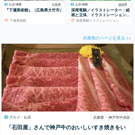
お店/体験
お店/体験
広島県
滋賀県
『下瀬美術館』（広島県大竹市）
深尾竜騎／イラストレーター：絵
画と立体、イラストレーションの
世界
下瀬美術館
深尾竜騎イラストレーション
兵庫県のページを見る >>
グルメ・お店
兵庫県 ・神戸市中央区
「石田屋」さんで神戸牛のおいしいすき焼きをい