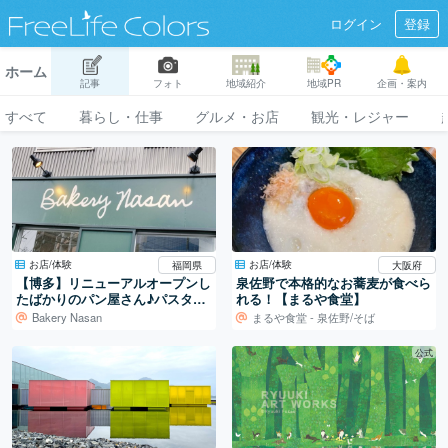
ログイン
登録
ホーム
記事
フォト
地域紹介
地域PR
企画・案内
すべて
暮らし・仕事
グルメ・お店
観光・レジャー
お店/体験
お店/体験
福岡県
大阪府
【博多】リニューアルオープンし
泉佐野で本格的なお蕎麦が食べら
たばかりのパン屋さん♪パスタラ
れる！【まるや食堂】
ンチにも期待大！
Bakery Nasan
まるや食堂 - 泉佐野/そば
公式