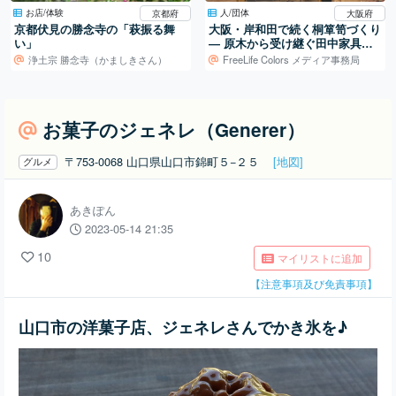
お店/体験
人/団体
京都府
大阪府
京都伏見の勝念寺の「萩振る舞
大阪・岸和田で続く桐箪笥づくり
い」
― 原木から受け継ぐ田中家具製
作所の仕事
浄土宗 勝念寺（かましきさん）
FreeLife Colors メディア事務局
お菓子のジェネレ（Generer）
〒753-0068 山口県山口市錦町５−２５
[地図]
グルメ
あきぽん
2023-05-14 21:35
10
マイリストに追加
【注意事項及び免責事項】
山口市の洋菓子店、ジェネレさんでかき氷を♪