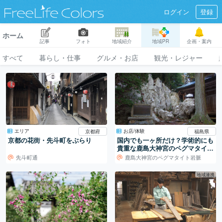
ログイン
登録
ホーム
記事
フォト
地域紹介
地域PR
企画・案内
すべて
暮らし・仕事
グルメ・お店
観光・レジャー
エリア
お店/体験
京都府
福島県
京都の花街・先斗町をぶらり
国内でも一ヶ所だけ？学術的にも
貴重な鹿島大神宮のペグマタイト
岩脈
先斗町通
鹿島大神宮のペグマタイト岩脈
地域連携