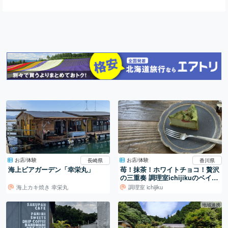
お店/体験
お店/体験
長崎県
香川県
海上ビアガーデン「幸栄丸」
苺！抹茶！ホワイトチョコ！贅沢
の三重奏 調理室ichijikuのベイク
ドチーズケーキ
海上カキ焼き 幸栄丸
調理室 ichijiku
地域連携