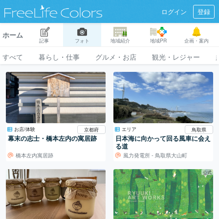
ログイン
登録
ホーム
記事
フォト
地域紹介
地域PR
企画・案内
すべて
暮らし・仕事
グルメ・お店
観光・レジャー
お店/体験
エリア
京都府
鳥取県
幕末の志士・橋本左内の寓居跡
日本海に向かって回る風車に会え
る道
橋本左内寓居跡
風力発電所 - 鳥取県大山町
公式