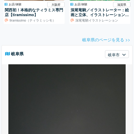
お店/体験
お店/体験
大阪府
滋賀県
関西初！本格的なティラミス専門
深尾竜騎／イラストレーター：絵
店【tiramissimo】
画と立体、イラストレーションの
世界
tiramissimo（ティラミッシモ）
深尾竜騎イラストレーション
岐阜県のページを見る >>
岐阜県
岐阜市