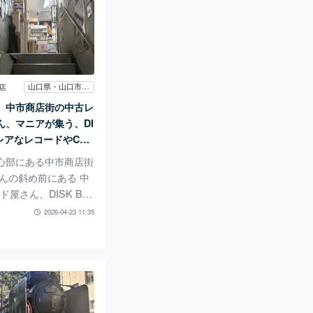
料理や オススメのグ
ーなど いくつか注文
 春巻きやウインナー
 お酒にあうものなど
 いろいろあって注文
す。 春巻きがとても
山口県・山口市中市商店街
店
たです。 オススメの
、中市商店街の中古レ
レー。 結構辛いので
ん、マニアが集う、DI
きな方はぜひ。 ココ
でレアなレコードやCD
クの香りが
心部にある中市商店街
さんの斜め前にある 中
ド屋さん、DISK BO
0年くらい前からあっ
2026-04-23 11:35
や地元の人々に愛され
屋さんです。 店内に
ャンルのCDやレコー
と並んでいて圧巻で
ありますので 階段上
とワクワクが詰まって