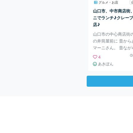
引きやおまけもあるか
グルメ・お店
奥には大きなモニタ
山口市、中市商店街
かってて音楽好きに
ニでランチ♪クレー
♪ 中市商店街にも本
店♪
が
山口市の中心商店街
の井筒屋前に 昔から
マーニさん。 昔なが
という感じで ナポリ
4
ライス、 ピラフなど
あきぽん
メニューも とても美
す。 セットメニュー
バーグセットやとん
ど あります。 モー
です。 そしてクレー
気のお店です。 期間
ェもあり。 この日は
ビピラフを注文。ス
50円はなかなかお得
いです。 バターの風