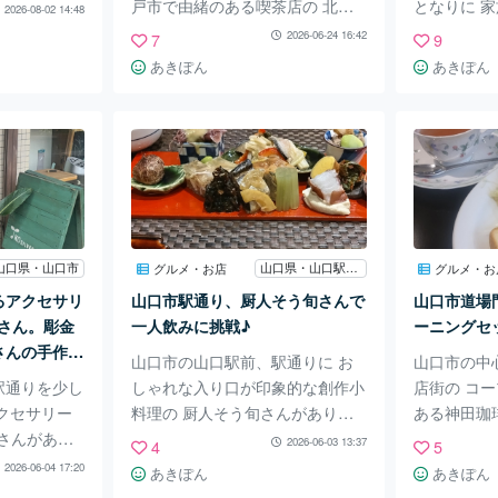
いろいろ 替
戸市で由緒のある喫茶店の 北野
となりに 
2026-08-02 14:48
ます。 今
坂にしむら珈琲にランチを食べに
した。 と
2026-06-24 16:42
7
9
心に展示され
行きました。 異時館下の北野坂
とのこと。
あきぽん
あきぽん
屏風絵が印
をおりている途中にあります。何
でしたが 
 とても可
店舗もにしむら珈琲は神戸市内に
しました。
みなのでお
あるとのことですが一番古くて異
伺えました
ていました。
人館に近いところです。 今回は
も素敵で 
日までとのこ
以前は会員制で会員しかはいれな
て雰囲気が
市について
かった 2階でランチを頂きまし
ニューを見
知れて勉強に
た。 店内はやはり格式のある豪
お手頃なお
なども多く
華な佇まいです。 黒柳徹子さん
3人で行っ
山口県・山口市
山口県・山口駅通り
グルメ・お店
グルメ・お
道具などもあ
や近隣の大使の方などが御用達で
分けて食べ
るアクセサリ
山口市駅通り、厨人そう旬さんで
山口市道場
玄関を入っ
あったとか。 今回は予約をして
ラダ、ハン
erさん。彫金
一人飲みに挑戦♪
ーニングセ
いきました。 グラタンが美味し
を注文しま
さんの手作り
山口市の山口駅前、駅通りに お
山口市の中
いとのことで グラ
が丁度良く
駅通りを少し
しゃれな入り口が印象的な創作小
店街の コ
クセサリー
料理の 厨人そう旬さんがありま
ある神田珈
erさんがあり
す。 カウンター席もあるという
食べに行き
2026-06-03 13:37
4
5
手掛ける彫
ことで 一人飲みに初挑戦しまし
は以前は別
2026-06-04 17:20
あきぽん
あきぽん
かにも季節
た。 内装もシックで素敵でし
ーが辞めら