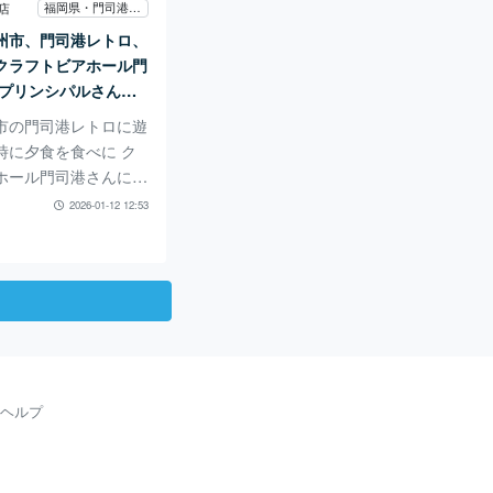
ると古墳などが展示さ
福岡県・門司港レトロ
店
策が楽しいです。 山
州市、門司港レトロ、
臼山石棺墓群とのこ
クラフトビアホール門
時代終末期から古墳時
港プリンシパルさんで
けての石室
食♪
市の門司港レトロに遊
時に夕食を食べに ク
ホール門司港さんに行
 門司港駅前にあり外
2026-01-12 12:53
のある 素敵なお店で
も素敵で カウンターも
ル席も多くあり 大人
です。 娘と二人でした
は残念ながら 注文し
ですが ノンアルもい
ました。 次はクラフ
ぜひ試してみたいで
ヘルプ
ューが多く多国籍なメ
てもよかったです。
ガーリックシュリンプ