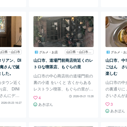
家さんによる
た。 カウンターは5席。テーブル
ファンの方
サリーが並び
は2つとのこと。 まずはビールと
店されたと
イフラワー
お通し。お通しのおひたしが と
ターに師事
女性だけで
ても美味しいので期待。 この日
スターされ
多いです。
は人気のそう旬プレートを注文し
だわりの珈
お店です。
ました。 2600円。 素敵なプレー
日はモーニ
は彫金デザイ
トに彩りよく並ぶ お酒のあてに
他にもカレ
敵なアクセサ
良さそうな数々。 煮凍りや魚介
した。 モ
山口県・山口市
山口県・山口市道場門前商店街
グルメ・お店
グルメ・お
イヤリング
も嬉しいけど野菜の煮物も 手が
お手頃でし
リアン、DI
山口市、道場門前商店街近くのレ
山口市、中
、リング、
込んだ味付けがして それぞれ美
ダ、卵焼き
渡利庵さんで誕
トロな喫茶店、もぐらの里
ごはん さ
レットなど。
味しい。季節
ンクの珈琲
ました。
楽しむ
山口市の中心商店街の道場門前の
めタウン近く
裏の小道 をいくと 古くからある
山口市の中
店、 DINI
レストラン喫茶、もぐらの里があ
の裏通りに
利庵さんにディ
ります。レトロ喫茶という感じで
さいさんが
2026-05-21 15:28
4
わたりあん
しょうか。 しばらく行ってなか
タイ料理の
2026-05-23 16:27
3
あきぽん
はピザやパ
ったのですが ご家族の方が跡を
昼もカレー
あきぽん
チでも人気
ついでまだ営業されてるとのこと
ています。
生日に連れ
で行ってみました。 40年以上は
ごはんを頂