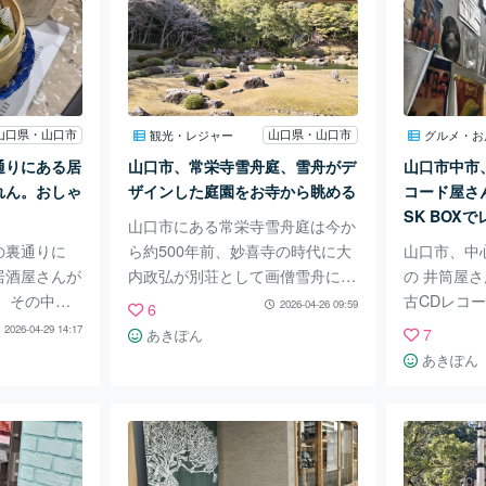
。 この日
経っています。 素敵なマダムが
にあう一品
を頼みまし
お一人でされていましたが いま
リーンカレ
やグリーン
はご家族夫婦がされています。
しました。
など。サラ
昔と変わらない外観と内装です。
いためなど
味が凝ってい
ドライカレーや五目焼き飯、ハン
メニューも
スープもとて
バーグセット などが昔から人気
も楽しいで
山口県・山口市
山口県・山口市
観光・レジャー
グルメ・お
 パスタは
でした。 私は10年以上ぶりに五
美味しかっ
通りにある居
山口市、常栄寺雪舟庭、雪舟がデ
山口市中市
ムパスタ。
目焼き飯を 頂きました。1000円
グリーンカ
れん。おしゃ
ザインした庭園をお寺から眺める
コード屋さ
しかった。
なり。
辛いもの好
SK BOX
山口市にある常栄寺雪舟庭は今か
ナッツミル
を探そう♪
の裏通りに
ら約500年前、妙喜寺の時代に大
山口市、中
居酒屋さんが
内政弘が別荘として画僧雪舟に築
の 井筒屋
。その中の1
庭させたものと伝えられていま
古CDレコー
2026-04-26 09:59
6
ん。外観が
す。 現在国の史跡及び名勝に指
Xです。 4
2026-04-29 14:17
7
あきぽん
す。 お友
定されています。 常栄寺の山門
て マニア
あきぽん
した。 若
もとても立派です。 こちらから
るレコード
お一人でされ
お寺にはいり お寺の広縁から眺
は様々なジ
はすべて女
める景色が最高です。 庭は900坪
ドが所狭し
のよいもの
の広さあり山林や池もありとても
す。 2階に
いろいろあ
景色がよいです。 お寺の広縁か
がって登る