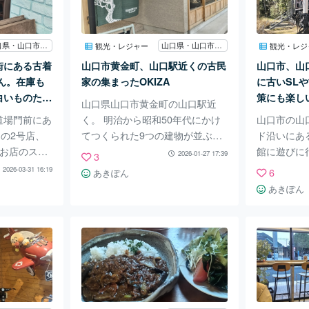
も薬膳茶を
ら眺めるとほんとに美しい。 時
います。 
り入ってて
間があれば庭の奥側は遊歩道にな
ども揃いま
せて出してく
っているので散策も楽しめる。
若い人まで
山口県・山口市道場門前
山口県・山口市黄金町
観光・レジャー
観光・レジ
す。 手作
お寺の中庭には南溟庭とよばれる
の時代です
街にある古着
山口市黄金町、山口駅近くの古民
山口市、山
牡蠣のオイ
枯山水のお庭がある。こんな立派
Dが手に入
さん。在庫も
家の集まったOKIZA
に古いSL
ールの炒め物
なものが片田舎
探して来ら
白いものたく
策にも楽し
山口県山口市黄金町の山口駅近
レコ
なかなか。し
道場門前にあ
く。 明治から昭和50年代にかけ
山口市の山
お手頃♪
んの2号店、
てつくられた9つの建物が並ぶ土
ド沿いにあ
ん。お店のスペ
地に、 食堂、商店、シェアスペ
館に遊びに
2026-01-27 17:39
3
当な在庫数
ース、オフィスなどが集まる小さ
さい頃から
2026-03-31 16:19
6
あきぽん
あり。 しか
なコミュニティOKIZA（おき
の古さの気
あきぽん
多く レア
ざ）があります。 明治から昭和5
りますが 
風に着れる
0年代の住宅が数軒集合でそのま
っています
数多く 気
ま残っているのは山口市では珍し
どもたちに
 昨今はか
いのでは。 リフォーム会社の方
た日は中世
な古着のお店
が 古民家をリフォームして カフ
画展示開催
ほんとに良
ェや図書室やお花屋さんなどを
分かるとの
買うとお値
されています。 一番手前におし
た。また見