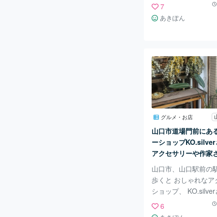
た。 企画展はいつも
7
えて精力的にされてい
あきぽん
回は花や動物など中
ていました。 立派な
象的でした。雀の絵が
愛かったです。 夏休
子さんも多くこられ
今回の展示は9月27
と。 常設展示の山口
の資料も多く地元を
なりました。 古地図
グルメ・お店
ありました。昔の古
山口市道場門前にあ
り面白かったです。 
ーショップKO.silv
たところには瑠璃
アクセサリーや作家
雑貨もあります♪
山口市、山口駅前の
歩くと おしゃれなア
ショップ、 KO.silv
ます。 オーナー自ら
6
金アクセサリーの ほ