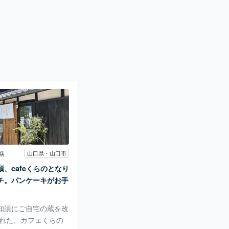
山口県・山口市
店
、cafeくらのとなり
チ。パンケーキがお手
知須にご自宅の蔵を改
られた、カフェくらの