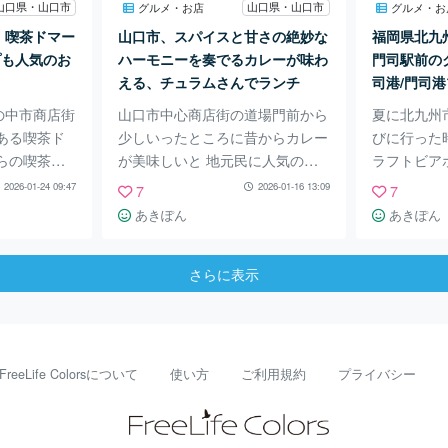
も。 一階
ゃれなまるまつ食堂というカフェ
裏側にまわ
山口県・山口市
山口県・山口市
グルメ・お店
グルメ・お
ーで音楽がか
があり その奥をいくとお花屋さ
れており散
、喫茶ドマー
山口市、スパイスと甘さの絶妙な
福岡県北九
も嬉しいです
んがあります。 どれも素敵に中
口市白石茶
プも人気のお
ハーモニーを奏でるカレーが味わ
門司駅前の
店があります
をリフォームされ
と。 弥生
える、チュラムさんでランチ
司港/門司
代前期にか
美味しい夕
の中市商店街
山口市中心商店街の道場門前から
夏に北九州
ある喫茶ド
少しいったところに昔からカレー
びに行った
らの喫茶店
が美味しいと 地元民に人気のチ
ラフトビア
タンやオム
ュラムさんがあります。 昔なが
きました。
2026-01-24 09:47
2026-01-16 13:09
7
7
昔ながらの
らのカレーと喫茶店といった雰囲
観も雰囲気
あきぽん
あきぽん
味しいで
気です。 店内はウッディな感じ
す。 内装
も多く ハン
で観葉植物がたくさんあります。
ありテーブ
さらに表示
かつセットな
ずいぶん久しぶりにきましたか
数でもOK
ニングも人気
あまりお値段がかわっておらずと
のでビール
プでも大人
ても リーズナブルで驚きまし
なかったの
限定のパフ
た。 パスタやピラフも500円代か
ろいろあり
大好きなエ
らあり そそられましたが 一番人
トビールを
FreeLife Colorsについて
使い方
ご利用規約
プライバシー
ープ付きで8
気のベジタブルカレーを注文しま
す。 メニ
感。量も多
した。 お一人でされているので
ニューがと
味もあり美
お客さんが多いときは少し待つか
娘の好きな