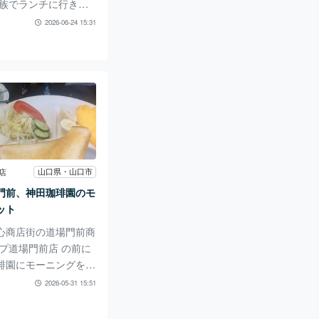
家族でランチに行きま
ても人気で土日は混む
2026-06-24 15:31
 ゴールデンウィーク
なんとかまたずに入店
 満席で人気の様子が
。 リフォームがとて
天井の梁などは残され
とても良いです。 メ
るとメニューの多さと
値段にびっくり。家族
たので いろいろ取って
山口県・山口市
店
ることに。 ピザやサ
門前、神田珈琲園のモ
バーグ、コロッケなど
ット
した。 どれも味付け
心商店街の道場門前商
取り皿
ープ道場門前店 の前に
琲園にモーニングを
ました。 神田珈琲園
2026-05-31 15:51
の場所にあり オーナ
れたのですが 常連の