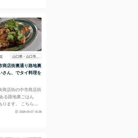
が味を引き継いで 開
のこと。 当時のマス
し、珈琲の淹れ方もマ
たとのことです。 こ
琲が頂けます。 この
ングを頂きました。
ーやデザートもありま
ーニングは７００円と
山口県・山口市中市商店街
店
た。 トースト、サラ
市商店街裏通り路地裏
、バナナ。あとはドリ
いさん、でタイ料理を
のセット
央商店街の中市商店街
 ある路地裏ごはん
あります。 こちらは
居酒屋さんです。 お
2026-05-07 16:36
を中心にランチをされ
 この日はお友達と夜
きました。 夜はお酒