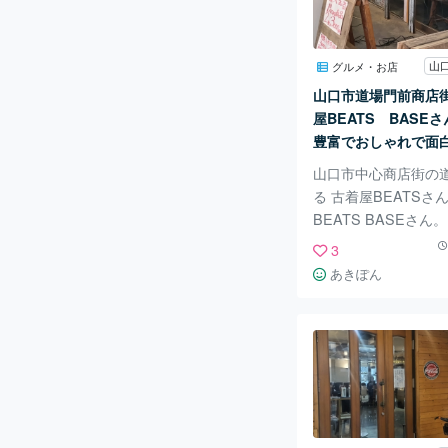
りますが それ以外に
頼みましたが たっぷ
その日の体調に合わ
グルメ・お店
れるのが嬉しかったで
山口市道場門前商店
り蒸しシュウマイや 
屋BEATS BASE
ル漬け、菜の花とケ
豊富でおしゃれで面
など気の利いた美
さん。この品揃えは
山口市中心商店街の
かもかなりお値段も
る 古着屋BEATSさ
BEATS BASEさ
ースもかなりあり 相
3
お持ちです。 二階も
あきぽん
もかなりお値打ち品も
なビンテージから 今
お手頃なスウェットも
軽に試せるお店です。
なりお値段のお高め
の 多い中、こちらは
心的です。 たくさん