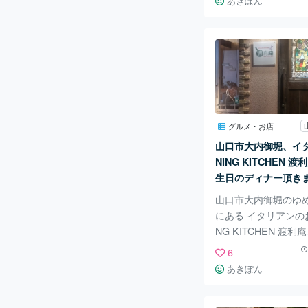
あきぽん
ごとにいろいろな作
手作り雑貨やアクセ
ます。 布小物やドラ
の雑貨、革小物など 
なく男性もファンが
見るだけでも楽しい
オーナーの佐伯さん
ナーをされていて素
グルメ・お店
リーを作られます。 
山口市大内御堀、イタ
やピアス、バングル
NING KITCHEN 
ネックレス、ブレス
生日のディナー頂き
誰でも
山口市大内御堀のゆ
にある イタリアンのお
NG KITCHEN 渡
ナーに行きました。 
6
と読みます。 こちら
あきぽん
スタも美味しい ラン
のお店ですが 私の誕