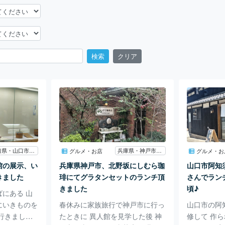
検索
クリア
山口県・山口市歴史民俗資料館
兵庫県・神戸市北野坂
グルメ・お店
グルメ・お
館の展示、い
兵庫県神戸市、北野坂にしむら珈
山口市阿知須
きました
琲にてグラタンセットのランチ頂
さんでラン
きました
頃♪
にある 山
にいきものを
春休みに家族旅行で神戸市に行っ
山口市の阿
行きまし
たときに 異人館を見学した後 神
修して 作