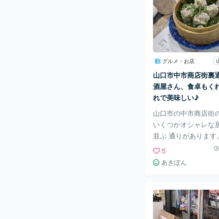
て行ってもらいました
は3500円のコース
た。 生ハムのサラダ
ピースの ポタージュ
ダもドレッシングの
てとても美味しい。
グルメ・お店
も美味しかったです。
山口市中市商店街裏
ズワイガニのクリー
酒屋さん、食卓もく
こちらも濃厚で美味
れで美味しい♪
ピザも
山口市の中市商店街
いくつかオシャレな
並ぶ 通りがあります
軒、 食卓もくれんさ
5
少し北欧風で可愛いで
あきぽん
達との食事会で伺いま
い感じのいい女性が
ています。 メニュー
性ならではの センス
が並びます。 お酒も