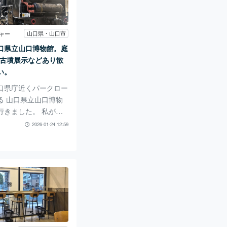
クラシックやジャズな
すので お年寄りから
 訪れます。 データで
山口県・山口市
ャー
ので 逆にいまは昔のC
口県立山口博物館。庭
りにくいので そちらを
や古墳展示などあり散
れる方も多数とか。
い。
口県庁近くパークロー
る 山口県立山口博物
行きました。 私が小
かわりなく 少し建物
2026-01-24 12:59
になるところでは あ
企画などいろいろ頑張
。 夏休みの企画は 子
毎年人気です。 訪れ
山口の海と道という企
中でした。大内文化が
ことで 気になりまし
に来てみたいです。