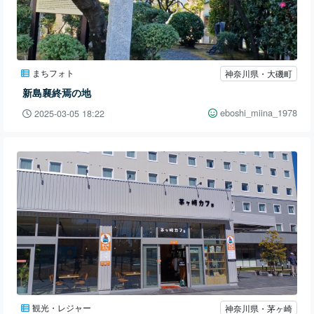
まちフォト
神奈川県・大磯町
新島襄終焉の地
eboshi_miina_1978
2025-03-05 18:22
観光・レジャー
神奈川県・茅ヶ崎