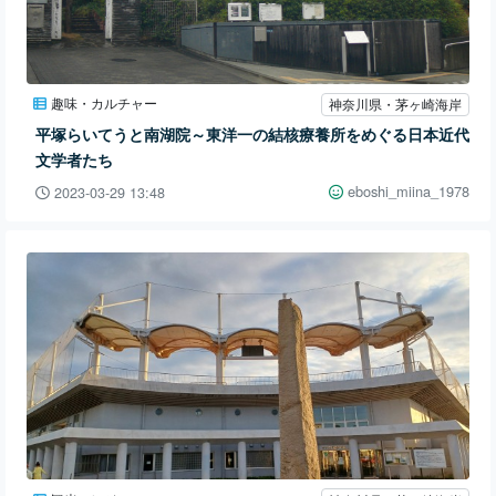
趣味・カルチャー
神奈川県・茅ヶ崎海岸
平塚らいてうと南湖院～東洋一の結核療養所をめぐる日本近代
文学者たち
eboshi_miina_1978
2023-03-29 13:48