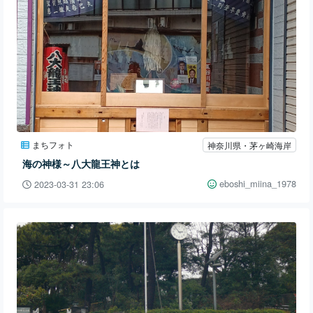
まちフォト
神奈川県・茅ヶ崎海岸
海の神様～八大龍王神とは
eboshi_miina_1978
2023-03-31 23:06