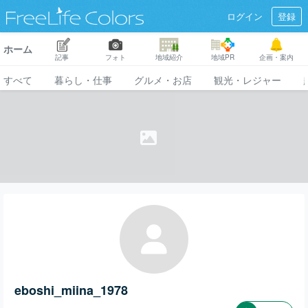
ログイン
登録
ホーム
記事
フォト
地域紹介
地域PR
企画・案内
すべて
暮らし・仕事
グルメ・お店
観光・レジャー
eboshi_miina_1978