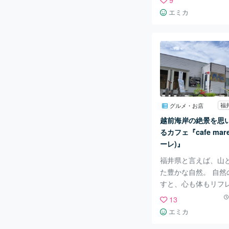
(かみら)』がありま
エミカ
の内装とインテリア
高い中国茶とヘルシ
高いスイーツで、く
ータイムを過ごせる
今回は『上海カフェ 
ら)』の魅力を紹介し
す！ 静かな住宅街の
お店。 北欧風のお家
福
グルメ・お店
ーク風の看板が目印で
越前海岸の絶景を思
場はお店の前と、歩
るカフェ『cafe mar
の場所にもあります。
ーレ)』
楽』の魅力は、何と
福井県と言えば、山
た豊かな自然。 自然
すと、心も体もリフ
ますよね。 福井市中
13
でおよそ40分の越前
エミカ
に、福井の海の絶景