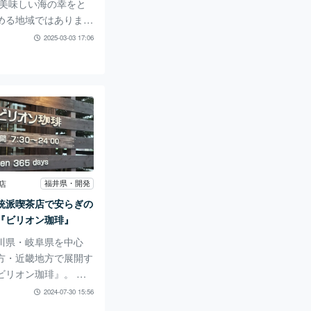
 美味しい海の幸をと
める地域ではあります
レストランだとやや敷
2025-03-03 17:06
とも… しかし、福井
新鮮な海鮮を、「テイ
「お惣菜」というスタ
に取り入れることがで
あります。 福井の海
である「ふくい鮮いち
ど近い、福井市高木中
しい海の幸を使用した
弁当をテイクアウトで
福井県・開発
店
 base（トトベー
統派喫茶店で安らぎの
は『toto base』の
『ビリオン珈琲』
していきます！ 北欧
川県・岐阜県を中心
方・近畿地方で展開す
ビリオン珈琲』。 地
店ながらも、純喫茶風
2024-07-30 15:56
ち着きのある雰囲気を