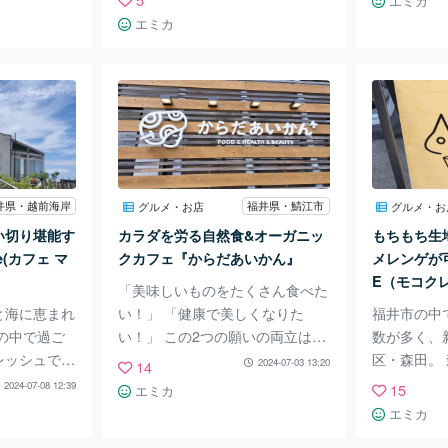
エミカ
す。 こだわり
日は、大人ひとりでも複数人の子
醸し出し、
エミカ
、そして香り
どもたちを安全に遊ばせやすい公
確立してい
ーで満足感の
園を紹介していきます。 『一本
ロかつ落ち
つろぎのティ
田(いっぽんでん)公園』は、国道
クスするこ
空間です。
8号線のすぐ近く、坂井市役所丸
珈琲』の魅
香美楽(かみ
岡支所(高椋コミュニティセンタ
す。 今回
ていきま
ー)や丸岡バスターミナル交流セ
『ビリオン
一角に佇む
ンターに隣接している公園です。
8号線や北
とアンティ
特徴としては、綺麗で安全な巨大
型ショッピ
井県・越前海岸
福井県・鯖江市
グルメ・お店
グルメ・お
す。 駐車
アスレチック！ ジャングルジム
センター、
い切り堪能す
カラダを労る自然食&オーガニッ
もちもち生
いて1分ほど
あり、丸太の吊り橋あり、ボルダ
な道路に面
e(カフェ マ
クカフェ『からだあいかん』
メレンゲが可
 『香美
リングあり、滑り台ありで、子ど
に、運営会
E（モコク
「美味しいものをたくさん食べた
もたちにとっては
と海に恵まれ
い！」 「健康で美しくなりた
福井市の中
の中で過ご
い！」 この2つの願いの両立は、
数が多く、
レッシュでき
現代社会に生きる女性の永遠の課
区・森田。
2024-07-03 13:20
14
心街から車
題でしょう。 福井県鯖江市に、
頭竜川に程
2024-07-08 12:39
15
エミカ
海岸沿い
「満足感」と「美容と健康」をど
チンカーを
エミカ
を思い切り楽
ちらも叶えられるカフェがありま
があります