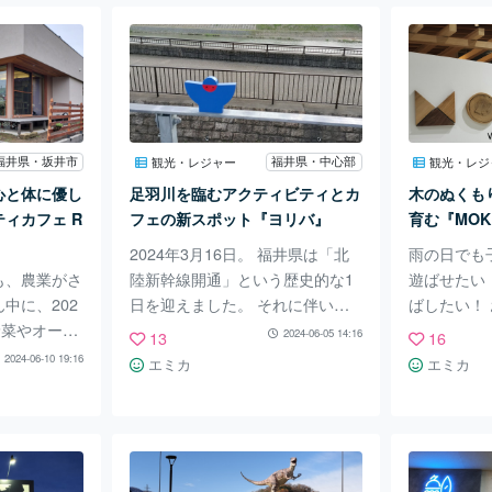
mare(カフェ
す。 楽天市場やヤフーショッピ
するオーナ
。 「ここま
ングなど各種ECモールで人気の
トでフルー
な海風を堪能
自然食品ショップ『タマチャンシ
が食べられる
るのか！？」
ョップ』直営のカフェ&自然食品
の魅力を紹
『cafe m
店『からだあいかん』です！ 個
頭竜川の堤
)』の魅力を紹
人的な話ですが、筆者はもともと
森田配水塔
e mare
タマチャンショップのプロテイン
行き、キャ
福井県・坂井市
福井県・中心部
観光・レジャー
観光・レジ
は、日本海がす
「タンパクオトメ」のファン。
チンカーが
心と体に優し
足羽川を臨むアクティビティとカ
木のぬくも
市大丹生町に
そのため、福井県にタマチャンシ
なネコちゃ
ィカフェ R
フェの新スポット『ヨリバ』
育む『MOK
ョップの直営カフェ
レープのメ
2024年3月16日。 福井県は「北
雨の日でも
ンカー随
も、農業がさ
陸新幹線開通」という歴史的な1
遊ばせたい
中に、202
日を迎えました。 それに伴い、
ばしたい！
野菜やオーガ
福井駅周辺をメインとする福井市
尽きてしま
2024-06-05 14:16
13
16
たランチやス
中心部は再開発が進んでいます。
オススメなの
2024-06-10 19:16
エミカ
エミカ
楽しめるコミ
新しい名所やお店が誕生すること
にある『MO
ki』がオープ
はもちろん、福井の自然や歴史を
です。 『MO
いフードや
活かしたスポットが注目されてい
は「みる、
るだけでな
るところも福井県らしさと言える
ーマに、20
りの場でもあ
でしょう。 今回は、福井市民に
グセンター