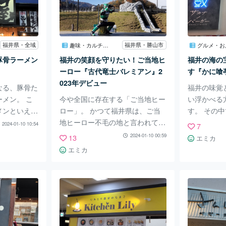
体と環境に優
とって身近な河川「足羽川」の川
テーマパー
ミュニケーシ
沿いに位置する新スポット『ヨリ
ゃで遊ぶ 
ki』の魅力を
バ（YORIVER）』を紹介しま
木を使って
『コミュニ
す。 足羽川は、お花見や花火大
りの子とい
福井県・全域
福井県・勝山市
趣味・カルチャー
グルメ・お
は田んぼの広
会などの季節のイベントの拠点と
ど… 子ど
豚骨ラーメン
福井の笑顔を守りたい！ご当地ヒ
福井の海の
れた農業地帯
なっており、福井市民にとっては
性、協調性
ーロー『古代竜士バレミアン』2
す『かに喰
す。 季節
最も身近な
023年デビュー
なる、豚骨た
福井の味覚
メン。 こ
今や全国に存在する「ご当地ヒー
い浮かべる
メンといえ
ロー」。 かつて福井県は、ご当
す。 その
メン店を思い
地ヒーロー不毛の地と言われてき
「越前がに
2024-01-10 10:54
7
思いますが、
ました。 しかし、2023年夏。 満
格。 毎年
2024-01-10 00:59
13
エミカ
り豚骨ラーメ
を持して、福井県発のご当地ヒー
数百万円で
エミカ
メンチェーン
ローが誕生しました！ その名
な冬の風物
名も『岩本
も、『古代竜士バレミアン』。
好きには内
福井市に置
福井で発見された化石「フクイラ
が深い、雌
にも展開し、
プトル」の力で闘う、恐竜をモチ
がに」も人
ンに愛されて
ーフとしたご当地ヒーローです。
敦賀市にあ
文は、食券
筆者が『古代竜士バレミアン』の
賀 日本海