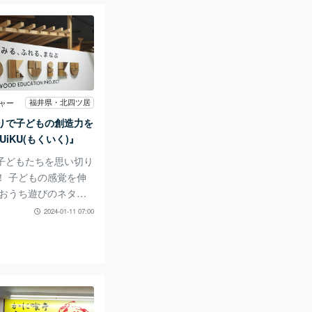
ーが手掛ける、キュー
ツたっぷりのクレープ
『moco CREPE』
介していきます！ 九
防から住宅街に降り、
（マイアクア）付近に
ラクターのようなキッ
福井県・北四ツ居
ャー
目印です！ キュート
りで子どもの創造力を
んのロゴの看板！ ク
UiKU(もくいく)』
ニューの多さはキッチ
子どもたちを思い切り
一！？
！ 子どもの感覚を伸
 おうち遊びのネタが
った… そんな親子に
2024-01-11 07:00
が、パリオCITY内
KUiKU(もくいく)』
KUiKU(もくいく)』
ふれる、まなぶ」をテ
22年6月にショッピン
パリオに誕生した木育