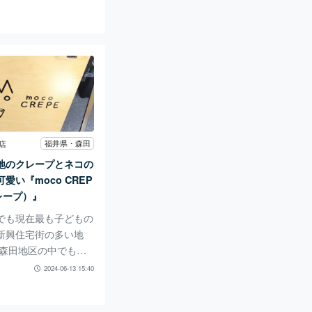
ここにしかない個性を
ます。 今回は、レト
着いた空気感でリラッ
とができる『ビリオン
力を紹介していきま
、筆者が向かったのは
珈琲 開発店』。 国道
陸自動車道に近く、大
ングセンターやホーム
福井県・森田
店
飲食店などが並ぶ大き
地のクレープとネコの
しています。 ちなみ
愛い『moco CREP
社のビリオン
レープ）』
でも現在最も子どもの
新興住宅街の多い地
 森田地区の中でも九
近い上野本町に、キッ
2024-06-13 15:40
構えるクレープ屋さん
。 ネコをこよなく愛