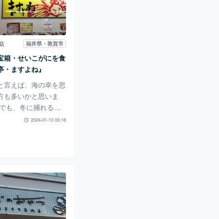
クです。 木のおもち
木の遊具で体を動かす
工作をする 家族や周
っしょに遊ぶ などな
福井県・敦賀市
店
もの感性や触覚、創造
宝箱・せいこがにを食
を育み、何よりも親
亭・ますよね』
と言えば、海の幸を思
方も多いかと思いま
中でも、冬に捕れる
」は福井の味覚の代表
2024-01-10 00:16
競りが行われ、中では
取り引きされる、贅沢
詩です。 また、海鮮
子やかに味噌の味わい
のズワイガニ「せいこ
気。 今回は、福井県
る海の幸のメッカ「敦
さかな街」内にある