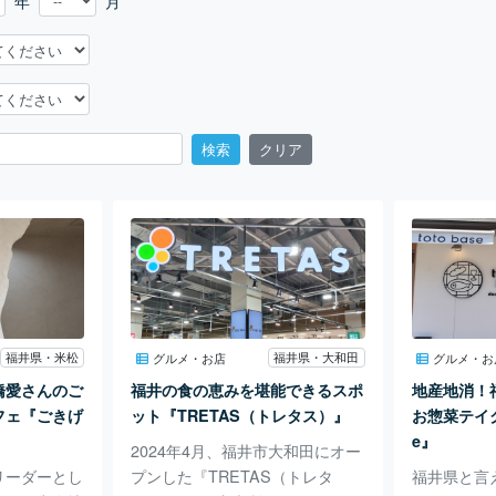
年
月
検索
クリア
福井県・米松
福井県・大和田
グルメ・お店
グルメ・お
橋愛さんのご
福井の食の恵みを堪能できるスポ
地産地消！
フェ『ごきげ
ット『TRETAS（トレタス）』
お惣菜テイク
e』
2024年4月、福井市大和田にオー
リーダーとし
プンした『TRETAS（トレタ
福井県と言