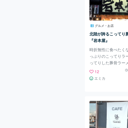
る『Raki』。 心と
しく、地域や人のコ
ョンの場である『Ra
紹介していきます！ 
グルメ・お店
ティカフェ Raki』
北陸が誇るこってり
がる坂井平野に囲ま
『岩本屋』
の住宅街の中にありま
時折無性に食べたく
の
っぷりのこってりラー
ってりした豚骨ラー
ば、横浜の家系ラー
12
浮かべる方も多いと
エミカ
福井県にも「こって
ン」が美味しいラー
店があります。 その
屋』。 本店を福井県
き、石川県・富山県
多くのラーメンファ
います。 岩本屋の注