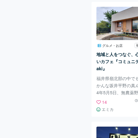
しめるカフェ『cafe 
マーレ)』があります
で美しい海と爽やか
できるスポットがあ
と、筆者が衝撃を受けた
are(カフェ マーレ
介していきます！ 『caf
グルメ・お店
(カフェ マーレ)』
地域と人をつなぐ、
ぐそこに見える福井
いカフェ『コミュニテ
位置しています
aki』
福井県嶺北部の中で
かんな坂井平野の真ん
4年5月5日、無農薬
ニックの原料を使っ
14
イーツ、ドリンクを
エミカ
ュニティカフェ『Ra
ンしました。 おいし
ドリンクを堪能でき
く、地域と人の繋が