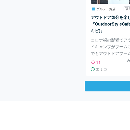
形式。 まずメニュー
す。 なんと大盛り＆
福
グルメ・お店
段据え置きという嬉し
アウトドア気分を楽
はとんこつ醤油ラー
『OutdoorStyleCaf
「らーめん」ですが
キビ)』
コロナ禍の影響でア
イキャンプがブーム
でもアウトドアブー
いません。 その中で
11
ウトドア気分を楽し
エミカ
が、福井市のメイン
らほど近い場所にオ
た。 人気のアウトド
「snow peak」の
をインテリアとして
トされた空間で、屋
キャンプ気分を楽しめ
た、屋外では焚き火
ー、ドッグランも楽