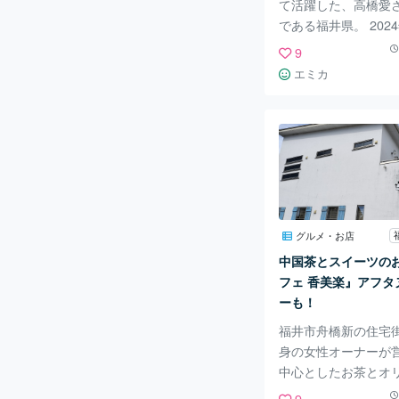
て活躍した、高橋愛
である福井県。 202
さんのお母様が、地
9
隠れ家カフェをオー
エミカ
た。 その名も「ごきげ
cha.」 親子の絆や
ところに感じられる
てまいりました！ 福
沿いにほど近い、米
に位置するカフェ。 
園もあり、街中であ
やかな場所に立地し
グルメ・お店
アーティスティック
中国茶とスイーツの
で物語に出てきそう
フェ 香美楽』アフタ
ソファ席・カウンタ
ーも！
座敷席
福井市舟橋新の住宅
身の女性オーナーが
中心としたお茶とオ
ーツのお店『上海カフ
9