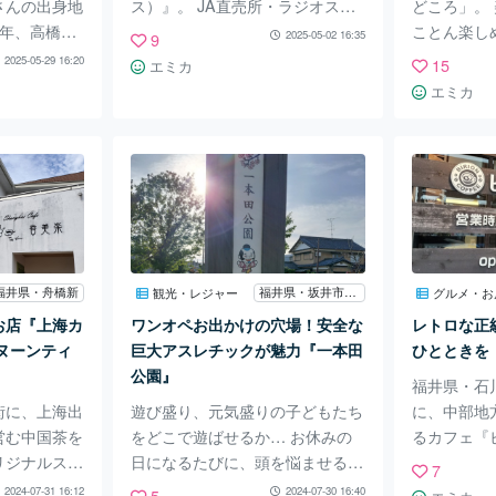
さんの出身地
ス）』。 JA直売所・ラジオスタ
どころ」。
4年、高橋愛
ジオ・カフェ・イベントホールが
ことん楽し
2025-05-02 16:35
9
域に根差した
複合した、食と農業のプラットフ
が、料亭や
2025-05-29 16:20
15
エミカ
プンされまし
ォームです。 オープンから1年が
居が高いこ
エミカ
んChacha
経ち、福井市民にも馴染んできた
の美味しく
愛情がいたる
タイミングで、筆者がその魅力を
クアウト」
カフェに行っ
お伝えします！ 農家直送の季節
イルで日常
井バイパス
の野菜・果物などが並ぶ店内！ J
きるお店が
松のビルの中
Aグループが運営を担うからこ
鮮流通の要
近くには公
そ、新鮮かつ福井県内でとれた栄
ば」からほ
りながらも穏
養豊かな農作物が並びます。 ス
央に、美味
ています。
ーパーではなかなか見かけない野
お惣菜やお
福井県・舟橋新
福井県・坂井市丸岡町
観光・レジャー
グルメ・お
な内装はまる
菜やきのこなども発見！ 福井県
きる『toto
お店『上海カ
ワンオペお出かけの穴場！安全な
レトロな正
な雰囲気！
内の特産品です。 店内の一角に
ス）』。 今回
ヌーンティ
巨大アスレチックが魅力『一本田
ひとときを
ー・個室・お
は米粉パン売
魅力を紹介
公園』
福井県・石
風の看
街に、上海出
遊び盛り、元気盛りの子どもたち
に、中部地
営む中国茶を
をどこで遊ばせるか… お休みの
るカフェ『
リジナルスイ
日になるたびに、頭を悩ませるパ
方チェーン
7
ェ 香美楽
パ・ママも多いと思います。 今
の内装や落
2024-07-31 16:12
2024-07-30 16:40
5