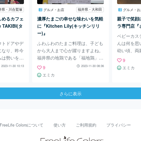
を選びま
ショーを見に行ったのは、「道の
『かに喰亭
特盛がお値
駅 恐竜渓谷かつやま」でのイベ
にグルメを
井県・川合鷲塚
福井県・大和田
グルメ・お店
グルメ・お
さ！ 定番
ントでした。 勝山市と言えば、
ートします
しめるカフェ
濃厚たまごの幸せな味わいを気軽
親子で笑顔
メンベースの
世界三大恐竜博物館である、福井
な街」は敦
e TAKIBI(タ
に『Kitchen Lily(キッチンリリ
ラ専門店『
、魚介
県立恐竜博物館のお膝元。 たく
り、その中
ー)』
ベビーカス
さんの恐竜の化
ウトドアやデ
ふわふわのたまご料理は、子ども
んは何を思
になり、昨今
から大人まで心が躍りますよね。
幼い頃、両
ムは勢いを失
福井県の地鶏である「福地鶏」の
とを思い出
9
、気軽にア
たまごをふんだんに使ったオムラ
台で食べる
2023-11-30 10:13
2023-11-30 08:36
9
エミカ
めるカフェ
イスや卵かけご飯、スイーツを堪
い甘さで、
エミカ
ストリートか
能できる『Kitchen Lily(キッチン
になる方も
ープンしまし
リリー)』。 そんなたまご料理専
うか。 そ
さらに表示
アブランド
門店が、福井最大級のショッピン
ほっとする
アウトドア用品
グモール『ラブリーパートナー
店が、福井
コーディネー
エルパ』のフードコートに出店し
笑顔になれ
内にいながら
ています。 『Kitchen Lily(キッチ
の魅力をレ
ます。 ま
ンリリー)』は、2023年春にオー
『さんじの
FreeLife Colorsについて
使い方
ご利用規約
プライバシー
やバーベキュ
プンしたばかりの新しいお店で
ビーカステ
しめるスペー
す。 元々は坂井市の『ゆりの里
紹介するの