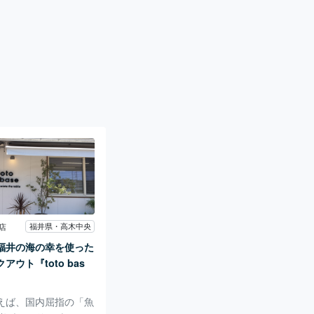
福井県・高木中央
店
福井の海の幸を使った
アウト『toto bas
えば、国内屈指の「魚