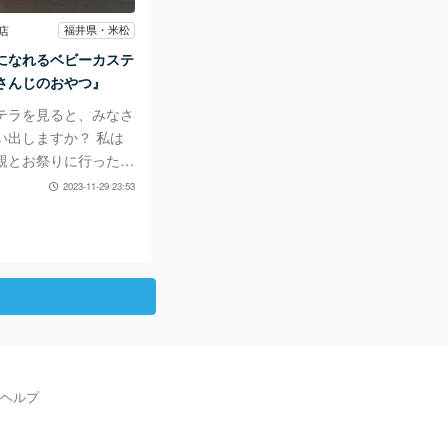
・ますよね』にて、か
食してきたことをレポ
福井県・米松
店
！ 「敦賀 日本海さか
になれるベビーカステ
賀バイパス付近にあ
さんじのおやつ』
には多くの海鮮
テラを見ると、みなさ
い出しますか？ 私は
親とお祭りに行ったこ
します。 お祭りの屋
2023-11-29 23:53
ベビーカステラの優し
懐かしく温かい気持ち
多いのではないでしょ
んな「なつかしくて、
」ベビーカステラ専門
にあります。 親子で
る『さんじのおやつ』
ポートしていきます！
おやつ』は福井県のベ
ヘルプ
ラ専門店です。 今回
は本店である米松店で