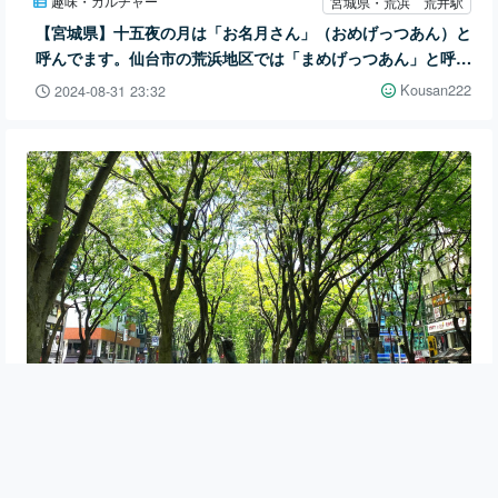
趣味・カルチャー
宮城県・荒浜 荒井駅
【宮城県】十五夜の月は「お名月さん」（おめげっつあん）と
呼んでます。仙台市の荒浜地区では「まめげっつあん」と呼び
名が変わり、おくずかけが振舞われ、神楽が奉納されます。
Kousan222
2024-08-31 23:32
観光・レジャー
宮城県・仙台市青葉区
【宮城県】９月７-８日の２日間は仙台の街全部がステージ。
今年も「定禅寺ストリートジャズフェスティバル2024」開
幕！
Kousan222
2024-08-30 22:56