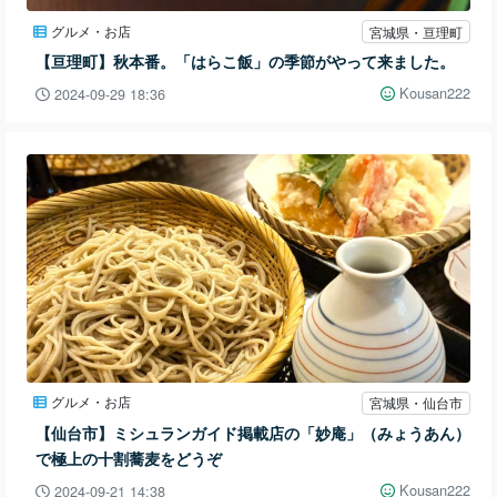
グルメ・お店
宮城県・亘理町
【亘理町】秋本番。「はらこ飯」の季節がやって来ました。
Kousan222
2024-09-29 18:36
グルメ・お店
宮城県・仙台市
【仙台市】ミシュランガイド掲載店の「妙庵」（みょうあん）
で極上の十割蕎麦をどうぞ
Kousan222
2024-09-21 14:38