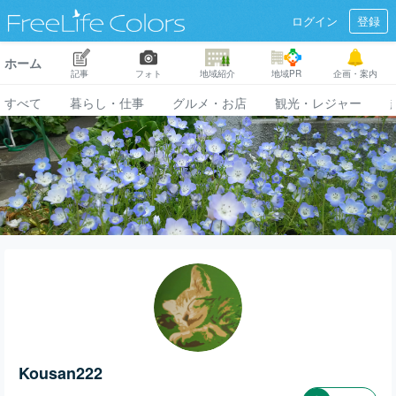
ログイン
登録
ホーム
記事
フォト
地域紹介
地域PR
企画・案内
すべて
暮らし・仕事
グルメ・お店
観光・レジャー
Kousan222