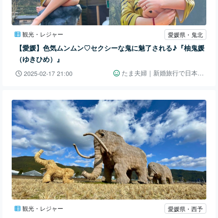
観光・レジャー
愛媛県・鬼北
【愛媛】色気ムンムン♡セクシーな鬼に魅了される♪『柚鬼媛
（ゆきひめ）』
たま夫婦｜新婚旅行で日本一周👫🚗
2025-02-17 21:00
観光・レジャー
愛媛県・西予