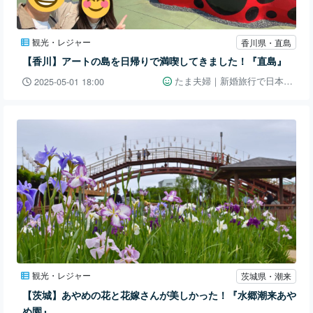
観光・レジャー
香川県・直島
【香川】アートの島を日帰りで満喫してきました！『直島』
たま夫婦｜新婚旅行で日本一周👫🚗
2025-05-01 18:00
観光・レジャー
茨城県・潮来
【茨城】あやめの花と花嫁さんが美しかった！『水郷潮来あや
め園』