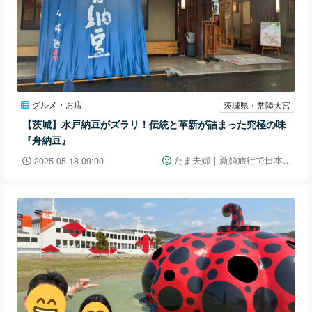
グルメ・お店
茨城県・常陸大宮
【茨城】水戸納豆がズラリ！伝統と革新が詰まった究極の味
『舟納豆』
たま夫婦｜新婚旅行で日本一周👫🚗
2025-05-18 09:00