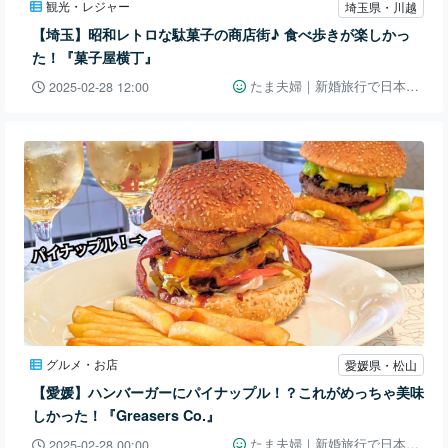
観光・レジャー
埼玉県・川越
【埼玉】昭和レトロな駄菓子の商店街♪ 食べ歩きが楽しかっ
た！『菓子屋横丁』
たま夫婦｜新婚旅行で日本一周👫🚗
2025-02-28 12:00
グルメ・お店
愛媛県・松山
【愛媛】ハンバーガーにパイナップル！？これがめっちゃ美味
しかった！『Greasers Co.』
たま夫婦｜新婚旅行で日本一周👫🚗
2025-02-28 00:00