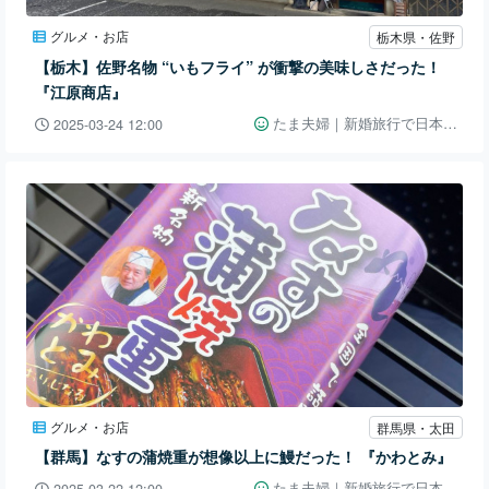
グルメ・お店
栃木県・佐野
【栃木】佐野名物 “いもフライ” が衝撃の美味しさだった！
『江原商店』
たま夫婦｜新婚旅行で日本一周👫🚗
2025-03-24 12:00
グルメ・お店
群馬県・太田
【群馬】なすの蒲焼重が想像以上に鰻だった！ 『かわとみ』
たま夫婦｜新婚旅行で日本一周👫🚗