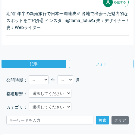
応援する
期間1年半の新婚旅行で日本一周達成🎉 各地で出会った魅力的な
スポットをご紹介✌️ インスタ→@tama_fufu✍️ 夫：デザイナー /
妻：Webライター
記事
フォト
公開時期：
年
月
都道府県：
カテゴリ：
検索
クリア