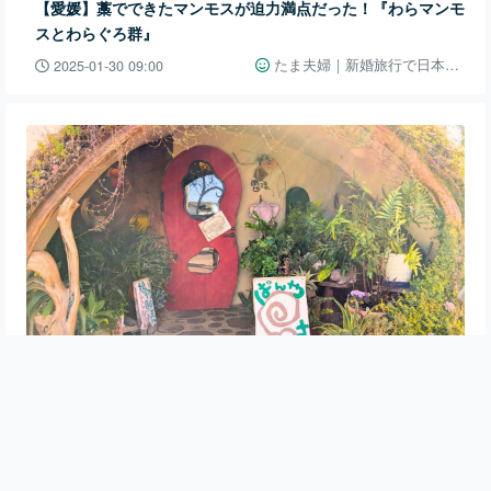
【愛媛】藁でできたマンモスが迫力満点だった！『わらマンモ
スとわらぐろ群』
たま夫婦｜新婚旅行で日本一周👫🚗
2025-01-30 09:00
グルメ・お店
愛媛県・松山
【愛媛】まるでジブリの世界観♪めっちゃ可愛いパン屋さん
『ぱんや雲珠』
たま夫婦｜新婚旅行で日本一周👫🚗
2025-01-29 09:00