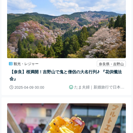
観光・レジャー
奈良県・吉野山
【奈良】桜満開！吉野山で鬼と僧侶の大名行列♪ 『花供懺法
会』
たま夫婦｜新婚旅行で日本一周👫🚗
2025-04-09 00:00