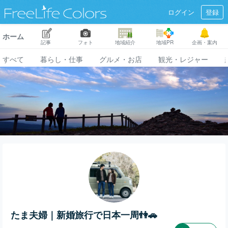
ログイン
登録
ホーム
記事
フォト
地域紹介
地域PR
企画・案内
すべて
暮らし・仕事
グルメ・お店
観光・レジャー
たま夫婦｜新婚旅行で日本一周👫🚗