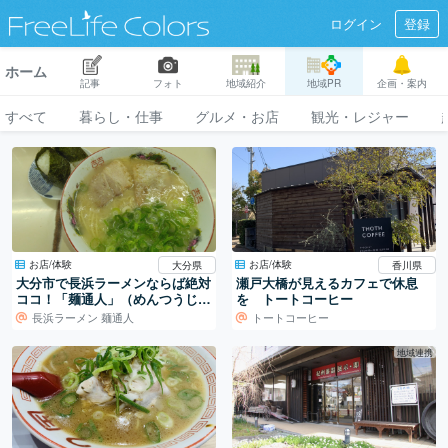
ログイン
登録
ホーム
記事
フォト
地域紹介
地域PR
企画・案内
すべて
暮らし・仕事
グルメ・お店
観光・レジャー
お店/体験
お店/体験
大分県
香川県
大分市で長浜ラーメンならば絶対
瀬戸大橋が見えるカフェで休息
ココ！「麺通人」（めんつうじ
を トートコーヒー
ん）
長浜ラーメン 麺通人
トートコーヒー
地域連携