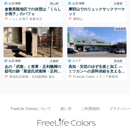
お店/体験
お店/体験
岡山県
兵庫県
倉敷美観地区での休憩は「くらし
摩耶山でのリュックサックマーケ
き桃子」のパフェ
ット
くらしき桃子 倉敷本店
摩耶山
地域連携
お店/体験
エリア
京都府
高知県
あの「武衛」と将軍・足利義輝の
高知・安芸のゆず生産と加工 ―
邸宅の跡「斯波氏武衛陣・足利義
ミツカンへの原料供給を支える仕
輝邸 遺址」
組み
斯波氏武衛陣・足利義輝邸 遺址
FreeLife Colors メディア事務局
FreeLife Colorsについて
使い方
ご利用規約
プライバシ