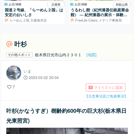
お店/体験
お店/体験
兵庫県
和歌山県
国道２号線、「らーめん２国」は
うるわし館（紀州漆器伝統産業会
安定のおいしさ
館） ― 紀州漆器の展示・体験・
販売を担う産地の拠点
らーめん２国 大蔵海岸店
FreeLife Colors メディア事務局
叶杉
栃木県日光市山内２３０１
[地図]
その他スポット
いま
2023-03-22 20:04
7
マイリストに追加
【注意事項及び免責事項】
叶杉(かなうすぎ）樹齢約600年の巨大杉(栃木県日
光東照宮)