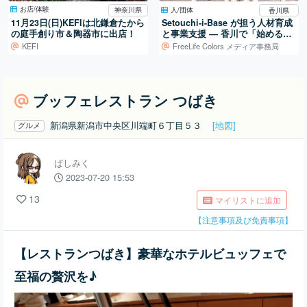
お店/体験
人/団体
神奈川県
香川県
11月23日(日)KEFIは北鎌倉たから
Setouchi-i-Base が担う人材育成
の庭手創り市＆陶器市に出店！
と事業支援 ― 香川で「始める」
を支える拠点
KEFI
FreeLife Colors メディア事務局
ブッフェレストラン つばき
新潟県新潟市中央区川端町６丁目５３
[地図]
グルメ
ばしみく
2023-07-20 15:53
13
マイリストに追加
【注意事項及び免責事項】
【レストランつばき】豪華なホテルビュッフェで
至福の贅沢を♪