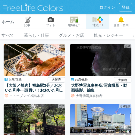
ログイン
登録
ホーム
記事
フォト
地域紹介
地域PR
企画・案内
すべて
暮らし・仕事
グルメ・お店
観光・レジャー
公式
公式
お店/体験
お店/体験
大阪府
大阪府
【大阪／焼肉】福島駅3分／おお
大野博写真事務所/写真撮影・動
いた和牛一頭買い！おおいた和牛
画撮影、編集
専門焼肉店。
ニューブンゴ 福島本店
大野博写真事務所
公式
地域連携