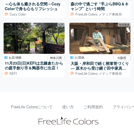
～心も体も癒される空間～Cozy
森の中で過ごす “手ぶらBBQ＆キ
Colorで身も心もリフレッシュ
ャンプ” という時間
Cozy Color
FreeLife Colors メディア事務局
公式
地域連携
お店/体験
人/団体
神奈川県
大阪府
11月23日(日)KEFIは北鎌倉たから
大阪・岸和田で続く桐箪笥づくり
の庭手創り市＆陶器市に出店！
― 原木から受け継ぐ田中家具製
作所の仕事
KEFI
FreeLife Colors メディア事務局
FreeLife Colorsについて
使い方
ご利用規約
プライバシ