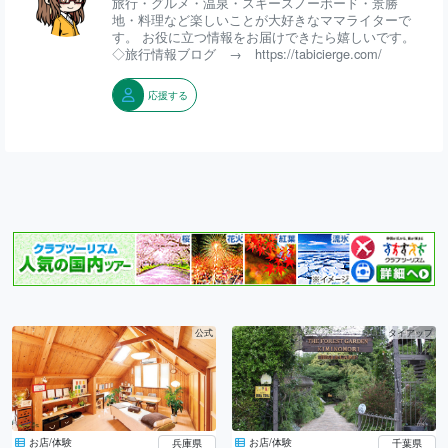
旅行・グルメ・温泉・スキースノーボード・景勝
地・料理など楽しいことが大好きなママライターで
す。 お役に立つ情報をお届けできたら嬉しいです。
◇旅行情報ブログ → https://tabicierge.com/
応援する
公式
タイアップ
お店/体験
お店/体験
兵庫県
千葉県