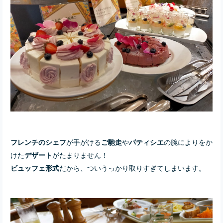
が手がける
や
の腕によりをか
フレンチのシェフ
ご馳走
パティシエ
けた
がたまりません！
デザート
だから、ついうっかり取りすぎてしまいます。
ビュッフェ形式