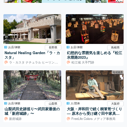
お店/体験
お店/体験
長野県
島根県
Natural Healing Garden「ラ・カ
幻想的な雰囲気を楽しめる『松江
スタ」
水燈路2023』
ラ・カスタ ナチュラル ヒーリング ガーデン
松江城 大手門跡
地域連携
お店/体験
人/団体
山梨県
大阪府
山梨武田史跡巡り〜武田家最後の
大阪・岸和田で続く桐箪笥づくり
城「新府城跡」〜
― 原木から受け継ぐ田中家具製
作所の仕事
新府城跡
FreeLife Colors メディア事務局