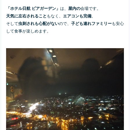
は、
会場です。
「ホテル日航 ビアガーデン」
屋内の
もなく、
。
天気に左右されること
エアコンも完備
そして
ので、
も安心
虫刺されも心配がない
子ども連れファミリー
して食事が楽しめます。