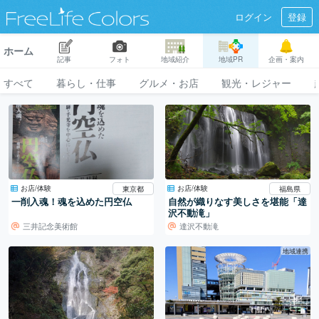
ログイン
登録
ホーム
記事
フォト
地域紹介
地域PR
企画・案内
すべて
暮らし・仕事
グルメ・お店
観光・レジャー
お店/体験
お店/体験
東京都
福島県
一削入魂！魂を込めた円空仏
自然が織りなす美しさを堪能「達
沢不動滝」
三井記念美術館
達沢不動滝
地域連携