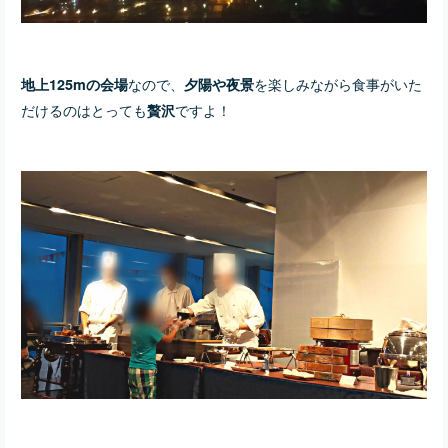
なので、
を楽しみながら食事がいた
地上125mの会場
夕陽や夜景
だけるのはとっても
ですよ！
贅沢