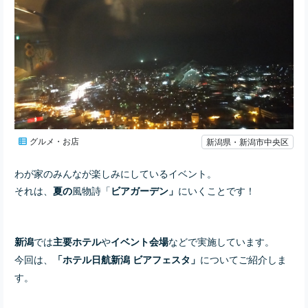
グルメ・お店
新潟県・新潟市中央区
わが家のみんなが楽しみにしているイベント。
それは、
風物詩「
にいくことです！
夏の
ビアガーデン」
では
や
などで実施しています。
新潟
主要ホテル
イベント会場
今回は、
についてご紹介しま
「ホテル日航新潟 ビアフェスタ」
す。