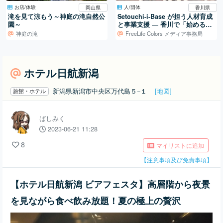
お店/体験
人/団体
岡山県
香川県
滝を見て涼もう～神庭の滝自然公
Setouchi-i-Base が担う人材育成
園～
と事業支援 ― 香川で「始める」
を支える拠点
神庭の滝
FreeLife Colors メディア事務局
ホテル日航新潟
新潟県新潟市中央区万代島５−１
[地図]
旅館・ホテル
ばしみく
2023-06-21 11:28
8
マイリストに追加
【注意事項及び免責事項】
【ホテル日航新潟 ビアフェスタ】高層階から夜景
を見ながら食べ飲み放題！夏の極上の贅沢